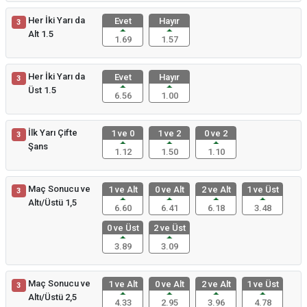
Her İki Yarı da
Evet
Hayır
3
Alt 1.5
1.69
1.57
Her İki Yarı da
Evet
Hayır
3
Üst 1.5
6.56
1.00
İlk Yarı Çifte
1 ve 0
1 ve 2
0 ve 2
3
Şans
1.12
1.50
1.10
Maç Sonucu ve
1 ve Alt
0 ve Alt
2 ve Alt
1 ve Üst
3
Altı/Üstü 1,5
6.60
6.41
6.18
3.48
0 ve Üst
2 ve Üst
3.89
3.09
Maç Sonucu ve
1 ve Alt
0 ve Alt
2 ve Alt
1 ve Üst
3
Altı/Üstü 2,5
4.33
2.95
3.96
4.78