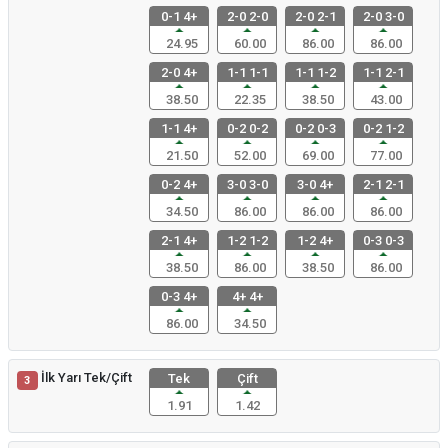
0-1 4+
2-0 2-0
2-0 2-1
2-0 3-0
24.95
60.00
86.00
86.00
2-0 4+
1-1 1-1
1-1 1-2
1-1 2-1
38.50
22.35
38.50
43.00
1-1 4+
0-2 0-2
0-2 0-3
0-2 1-2
21.50
52.00
69.00
77.00
0-2 4+
3-0 3-0
3-0 4+
2-1 2-1
34.50
86.00
86.00
86.00
2-1 4+
1-2 1-2
1-2 4+
0-3 0-3
38.50
86.00
38.50
86.00
0-3 4+
4+ 4+
86.00
34.50
İlk Yarı Tek/Çift
Tek
Çift
3
1.91
1.42