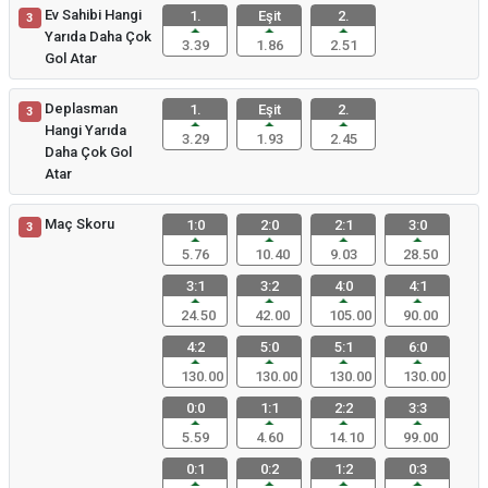
Ev Sahibi Hangi
1.
Eşit
2.
3
Yarıda Daha Çok
3.39
1.86
2.51
Gol Atar
Deplasman
1.
Eşit
2.
3
Hangi Yarıda
3.29
1.93
2.45
Daha Çok Gol
Atar
Maç Skoru
1:0
2:0
2:1
3:0
3
5.76
10.40
9.03
28.50
3:1
3:2
4:0
4:1
24.50
42.00
105.00
90.00
4:2
5:0
5:1
6:0
130.00
130.00
130.00
130.00
0:0
1:1
2:2
3:3
5.59
4.60
14.10
99.00
0:1
0:2
1:2
0:3