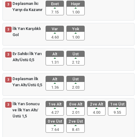
Deplasman İki
Evet
Hayır
3
Yarıyı da Kazanır
7.15
1.00
İlk Yarı Karşılıklı
Var
Yok
3
Gol
4.60
1.00
Ev Sahibi İlk Yarı
Alt
Üst
3
Altı/Üstü 0,5
1.31
2.12
Deplasman İlk
Alt
Üst
3
Yarı Altı/Üstü 0,5
1.36
2.03
İlk Yarı Sonucu
1 ve Alt
0 ve Alt
2 ve Alt
1 ve Üst
3
ve İlk Yarı Altı/
4.27
2.01
4.00
9.55
Üstü 1,5
0 ve Üst
2 ve Üst
7.64
8.41