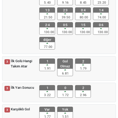
5.40
9.16
8.45
23.20
1:3
2:3
0:4
1:4
21.50
39.50
80.00
74.00
2:4
0:5
1:5
0:6
130.00
130.00
130.00
130.00
diğer
77.00
İlk Golü Hangi
1
Gol
2
3
Takım Atar
Olmaz
1.91
1.79
6.81
İlk Yarı Sonucu
1
0
2
3
3.22
1.72
2.96
Karşılıklı Gol
Var
Yok
3
1.77
1.51