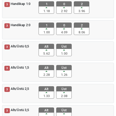
Handikap 1:0
1
0
2
3
1.18
2.92
3.96
Handikap 2:0
1
0
2
3
1.00
4.09
8.06
Altı/Üstü 0,5
Alt
Üst
3
5.62
1.00
Altı/Üstü 1,5
Alt
Üst
3
2.28
1.26
Altı/Üstü 2,5
Alt
Üst
3
1.33
2.08
Altı/Üstü 3,5
Alt
Üst
3