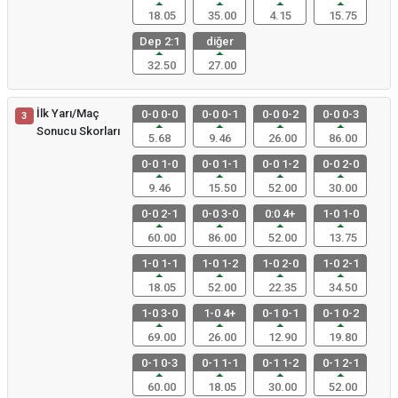
18.05
35.00
4.15
15.75
Dep 2:1
diğer
32.50
27.00
İlk Yarı/Maç
0-0 0-0
0-0 0-1
0-0 0-2
0-0 0-3
3
Sonucu Skorları
5.68
9.46
26.00
86.00
0-0 1-0
0-0 1-1
0-0 1-2
0-0 2-0
9.46
15.50
52.00
30.00
0-0 2-1
0-0 3-0
0:0 4+
1-0 1-0
60.00
86.00
52.00
13.75
1-0 1-1
1-0 1-2
1-0 2-0
1-0 2-1
18.05
52.00
22.35
34.50
1-0 3-0
1-0 4+
0-1 0-1
0-1 0-2
69.00
26.00
12.90
19.80
0-1 0-3
0-1 1-1
0-1 1-2
0-1 2-1
60.00
18.05
30.00
52.00