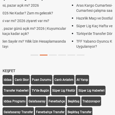
Aras Kargo Cumartesi-pazar açık mı? 2026 Aras Kargo
Cumartesi çalışma saatleri!
Hazırlık Maçı ve Dostluk Maçı Nedir? Resmî Maçlardan Farkları
Süper Lig Kaç Hafta ve Toplam Kaç Maç Oynanır?
Türkiye'de Transfer Dönemi Ne Zaman Başlıyor ve Bitiyor?
TFF Yabancı Oyuncu Kuralı Nedir? Güncel Sezonda Nasıl
Uygulanıyor?
KEŞFET
iddaa
Canlı Skor
Puan Durumu
Canlı Anlatım
At Yarışı
Transfer Haberleri
TV'de Bugün
Süper Lig Fikstür
Süper Lig Haberleri
iddaa Programı
Galatasaray
Fenerbahçe
Beşiktaş
Trabzonspor
Galatasaray Transfer
Fenerbahçe Transfer
Beşiktaş Transfer