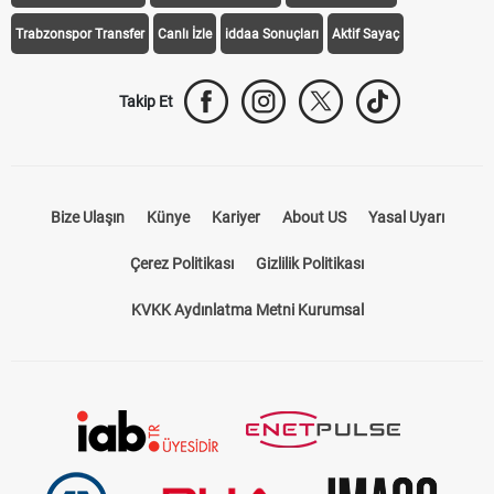
Trabzonspor Transfer
Canlı İzle
iddaa Sonuçları
Aktif Sayaç
Takip Et
Bize Ulaşın
Künye
Kariyer
About US
Yasal Uyarı
Çerez Politikası
Gizlilik Politikası
KVKK Aydınlatma Metni Kurumsal