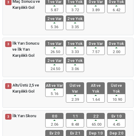
Maç Sonucu ve
1 ve Var
1 ve Yok
0 ve Var
0 ve Yok
3
Karşılıklı Gol
5.87
3.72
3.89
6.42
2 ve Var
2 ve Yok
5.36
3.35
İlk Yarı Sonucu
1 ve Var
1 ve Yok
0 ve Var
0 ve Yok
3
ve İlk Yarı
26.50
3.33
7.57
2.00
Karşılıklı Gol
2 ve Var
2 ve Yok
24.50
3.06
Altı/Üstü 2,5 ve
Alt ve Var
Üst ve
Alt ve
Üst ve
3
Karşılıklı Gol
Var
Yok
Yok
5.16
2.39
1.64
10.90
İlk Yarı Skoru
0:0
1:1
2:2
Ev 1:0
3
2.06
8.48
65.00
4.45
Ev 2:0
Ev 2:1
Dep 1:0
Dep 2:0