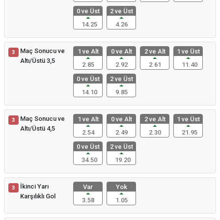
0 ve Üst
2 ve Üst
14.25
4.26
Maç Sonucu ve
1 ve Alt
0 ve Alt
2 ve Alt
1 ve Üst
3
Altı/Üstü 3,5
2.85
2.92
2.61
11.40
0 ve Üst
2 ve Üst
14.10
9.85
Maç Sonucu ve
1 ve Alt
0 ve Alt
2 ve Alt
1 ve Üst
3
Altı/Üstü 4,5
2.54
2.49
2.30
21.95
0 ve Üst
2 ve Üst
34.50
19.20
İkinci Yarı
Var
Yok
3
Karşılıklı Gol
3.58
1.05