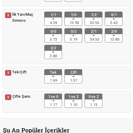
İlk Yarı/Maç
1/1
1/0
1/2
0/1
3
Sonucu
4.29
13.95
33.50
5.62
0/0
0/2
2/1
2/0
3.73
5.19
34.50
13.80
2/2
3.80
Tek/Çift
Tek
Çift
3
1.69
1.57
Çifte Şans
1 ve 0
1 ve 2
0 ve 2
3
1.17
1.10
1.13
Şu An Popüler İçerikler