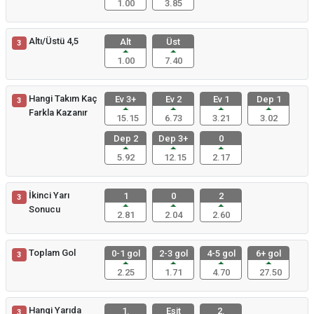
1.00
3.85
Altı/Üstü 4,5
Alt
Üst
3
1.00
7.40
Hangi Takım Kaç
Ev 3+
Ev 2
Ev 1
Dep 1
3
Farkla Kazanır
15.15
6.73
3.21
3.02
Dep 2
Dep 3+
0
5.92
12.15
2.17
İkinci Yarı
1
0
2
3
Sonucu
2.81
2.04
2.60
Toplam Gol
0-1 gol
2-3 gol
4-5 gol
6+ gol
3
2.25
1.71
4.70
27.50
Hangi Yarıda
1.
Eşit
2.
3