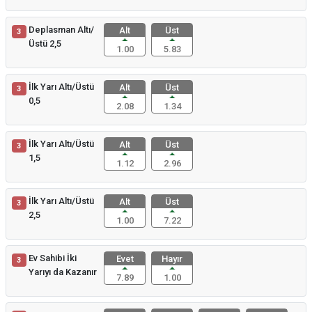
Deplasman Altı/
Alt
Üst
3
Üstü 2,5
1.00
5.83
İlk Yarı Altı/Üstü
Alt
Üst
3
0,5
2.08
1.34
İlk Yarı Altı/Üstü
Alt
Üst
3
1,5
1.12
2.96
İlk Yarı Altı/Üstü
Alt
Üst
3
2,5
1.00
7.22
Ev Sahibi İki
Evet
Hayır
3
Yarıyı da Kazanır
7.89
1.00