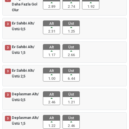
Daha Fazla Gol
2.89
2.74
1.92
Olur
Ev Sahibi Altı/
Alt
Üst
3
Üstü 0,5
2.31
1.25
Ev Sahibi Altı/
Alt
Üst
3
Üstü 1,5
1.17
2.66
Ev Sahibi Altı/
Alt
Üst
3
Üstü 2,5
1.00
6.44
Deplasman Altı/
Alt
Üst
3
Üstü 0,5
2.46
1.21
Deplasman Altı/
Alt
Üst
3
Üstü 1,5
1.22
2.46