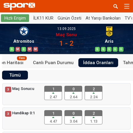
İLK11 KUR
Günün Özeti
At Yarışı Bankoları
TV'
Hızlı Erişim
13.09.2025
Maç Sonu
Atromitos
Aris
1 - 2
G
M
G
M
M
G
G
G
G
G
Yeni
on Haritası
Canlı Puan Durumu
İddaa Oranları
Tahm
Tümü
Maç Sonucu
1
0
2
3
2.47
2.64
2.24
Handikap 0:1
1
0
2
3
4.47
3.04
1.13