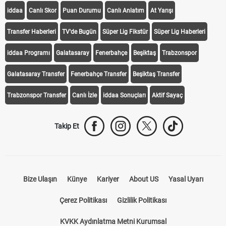
iddaa
Canlı Skor
Puan Durumu
Canlı Anlatım
At Yarışı
Transfer Haberleri
TV'de Bugün
Süper Lig Fikstür
Süper Lig Haberleri
iddaa Programı
Galatasaray
Fenerbahçe
Beşiktaş
Trabzonspor
Galatasaray Transfer
Fenerbahçe Transfer
Beşiktaş Transfer
Trabzonspor Transfer
Canlı İzle
iddaa Sonuçları
Aktif Sayaç
Takip Et
Bize Ulaşın
Künye
Kariyer
About US
Yasal Uyarı
Çerez Politikası
Gizlilik Politikası
KVKK Aydınlatma Metni Kurumsal