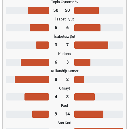
Topla Oynama %
50
50
İsabetli Şut
5
6
İsabetsiz Şut
3
7
Kurtarış
6
3
Kullandığı Korner
8
2
Ofsayt
4
3
Faul
9
14
Sarı Kart