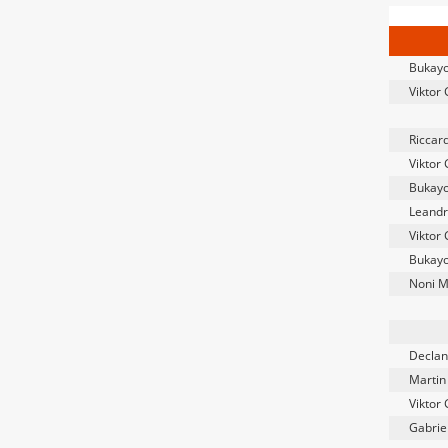
Bukayo
Viktor
Riccard
Viktor
Bukayo
Leandr
Viktor
Bukayo
Noni 
Declan
Martin
Viktor
Gabrie