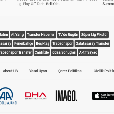
Ligi Play-Off Tarihi Belli Oldu
Summer 
latım
At Yarışı
Transfer Haberleri
TV'de Bugün
Süper Lig Fikstür
tasaray
Fenerbahçe
Beşiktaş
Trabzonspor
Galatasaray Transfer
rabzonspor Transfer
Canlı İzle
iddaa Sonuçları
Aktif Sayaç
About US
Yasal Uyarı
Çerez Politikası
Gizlilik Politi