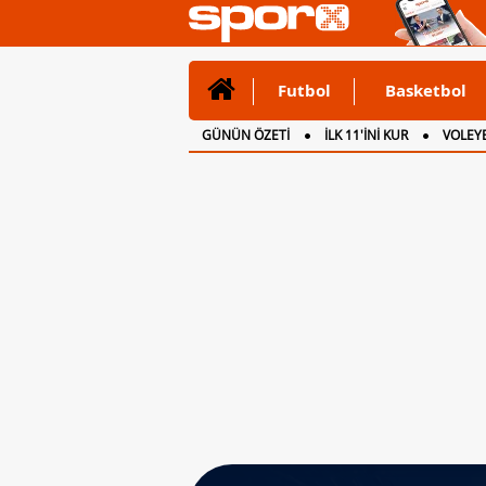
Futbol
Basketbol
GÜNÜN ÖZETİ
İLK 11'İNİ KUR
VOLEYB
CANLI ANLATIM
İNGİLTERE