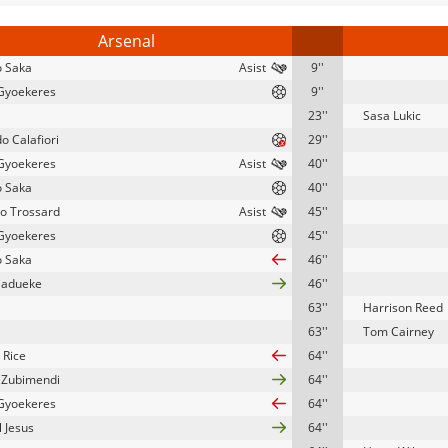
Arsenal
 Saka
9''
 Gyoekeres
9''
23''
Sasa Lukic
o Calafiori
29''
 Gyoekeres
40''
 Saka
40''
o Trossard
45''
 Gyoekeres
45''
 Saka
46''
Madueke
46''
63''
Harrison Reed
63''
Tom Cairney
 Rice
64''
 Zubimendi
64''
 Gyoekeres
64''
l Jesus
64''