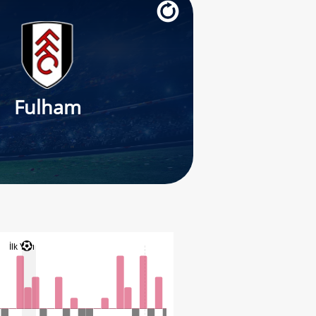
Fulham
İlk Yarı