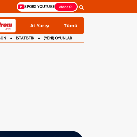
SPORX YOUTUBE
Abone Ol
At Yarışı
Tümü
GÜN
İSTATİSTİK
(YENİ) OYUNLAR