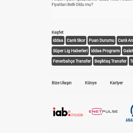
Fiyatları Belli Oldu mu?
Keşfet
iddaa
Canlı Skor
Puan Durumu
Canlı An
Süper Lig Haberleri
iddaa Programı
Gala
Fenerbahçe Transfer
Beşiktaş Transfer
T
Bize Ulaşın
Künye
Kariyer