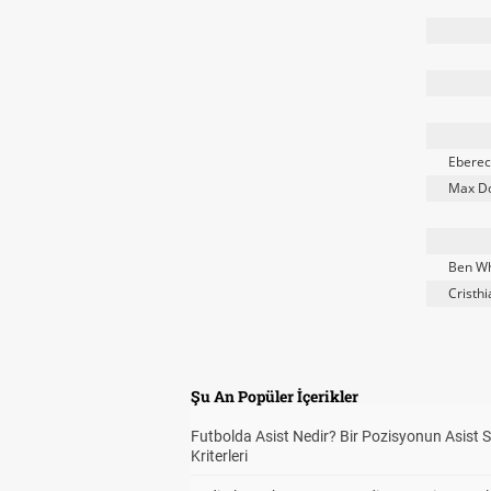
Eberec
Max D
Ben Wh
Cristh
Şu An Popüler İçerikler
Futbolda Asist Nedir? Bir Pozisyonun Asist 
Kriterleri