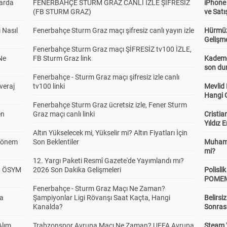
larda
FENERBAHÇE STURM GRAZ CANLI İZLE ŞİFRESİZ
iPhone
(FB STURM GRAZ)
ve Satı
 Nasıl
Fenerbahçe Sturm Graz maçı şifresiz canlı yayın izle
Hürmüz
Gelişm
Fenerbahçe Sturm Graz maçı ŞİFRESİZ tv100 İZLE,
Ne
FB Sturm Graz link
Kademel
son dur
Fenerbahçe - Sturm Graz maçı şifresiz izle canlı
veraj
tv100 linki
Mevlid
Hangi 
Fenerbahçe Sturm Graz ücretsiz izle, Fener Sturm
en
Graz maçı canlı linki
Cristia
Yıldız 
Altın Yükselecek mi, Yükselir mi? Altın Fiyatları İçin
 Dönem
Son Beklentiler
Muhamm
mi?
12. Yargı Paketi Resmî Gazete'de Yayımlandı mı?
? ÖSYM
2026 Son Dakika Gelişmeleri
Polisl
POMEM 
Fenerbahçe - Sturm Graz Maçı Ne Zaman?
da
Şampiyonlar Ligi Rövanşı Saat Kaçta, Hangi
Belirsi
Kanalda?
Sonras
Alım
Trabzonspor Avrupa Maçı Ne Zaman? UEFA Avrupa
Steam 