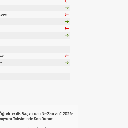
ueze
owe
re
i Öğretmenlik Başvurusu Ne Zaman? 2026-
aşvuru Takviminde Son Durum