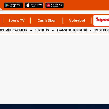
Sporx TV
Canlı Skor
Voleybol
OL MİLLİ TAKIMLAR
SÜPER LİG
TRANSFER HABERLERİ
TV'DE BU