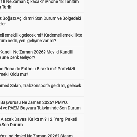
 18 Ne Zaman Çıkacak? iPhone 18 Tanıtım
ş Tarihi
 Boğazı Açıldı mı? Son Durum ve Bölgedeki
eler
i emeklilik gelecek mi? Kademeli emeklilikte
um nedir, yeni gelişme var mı?
 Kandili Ne Zaman 2026? Mevlid Kandili
Güne Denk Geliyor?
no Ronaldo Futbolu Bıraktı mı? Portekizli
Emekli Oldu mu?
ed Salah, Trabzonspor'a geldi mi, gelecek
ik Başvurusu Ne Zaman 2026? PMYO,
ve PAEM Başvuru Takviminde Son Durum
z Alacak Davası Kalktı mı? 12. Yargı Paketi
ı Son Durum
Yaz İndirimleri Ne Zaman 2026? Steam