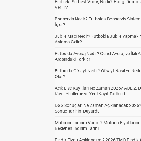
Endirekt Serbest Vuruş Nedir? Hangi Durum
Verilir?
Bonservis Nedir? Futbolda Bonservis Sistemi
İşler?
Jübile Maçı Nedir? Futbolda Jübile Yapmak 
Anlama Gelir?
Futbolda Averaj Nedir? Genel Averaj ve İkili A
Arasındaki Farklar
Futbolda Ofsayt Nedir? Ofsayt Nasıl ve Ned
Olur?
Açık Lise Kayıtları Ne Zaman 2026? AÖL 2.
Kayıt Yenileme ve Yeni Kayıt Tarihleri
DGS Sonuçları Ne Zaman Açıklanacak 2026
Sonuç Tarihini Duyurdu
Motorine İndirim Var mı? Motorin Fiyatların
Beklenen İndirim Tarihi
Fındık Fiyatı Açıklandı mı? 2026 TMO Fındık 