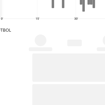
0'
15'
30'
UTBOL