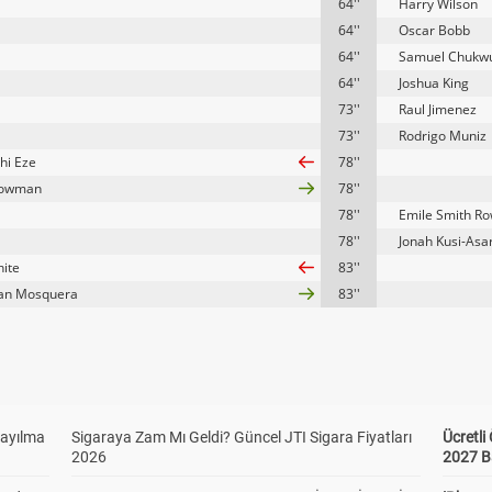
64''
Harry Wilson
64''
Oscar Bobb
64''
Samuel Chukw
64''
Joshua King
73''
Raul Jimenez
73''
Rodrigo Muniz
hi Eze
78''
owman
78''
78''
Emile Smith R
78''
Jonah Kusi-Asa
ite
83''
ian Mosquera
83''
Sayılma
Sigaraya Zam Mı Geldi? Güncel JTI Sigara Fiyatları
Ücretl
2026
2027 B