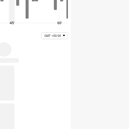
45'
60'
75'
GMT +00:00