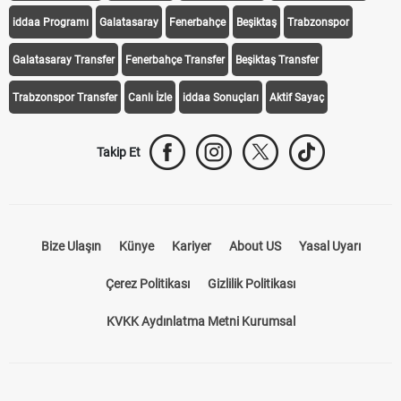
iddaa Programı
Galatasaray
Fenerbahçe
Beşiktaş
Trabzonspor
Galatasaray Transfer
Fenerbahçe Transfer
Beşiktaş Transfer
Trabzonspor Transfer
Canlı İzle
iddaa Sonuçları
Aktif Sayaç
Takip Et
Bize Ulaşın
Künye
Kariyer
About US
Yasal Uyarı
Çerez Politikası
Gizlilik Politikası
KVKK Aydınlatma Metni Kurumsal