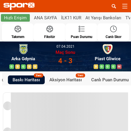
ANA SAYFA
İLK11 KUR
At Yarışı Bankoları
TV
Hızlı Erişim
Takımım
Fikstür
Puan Durumu
Canlı Skor
07.04.2021
Maç Sonu
Arka Gdynia
Piast Gliwice
4 - 3
G
B
G
B
B
B
G
G
G
M
Yeni
Yeni
ik
Baskı Haritası
Aksiyon Haritası
Canlı Puan Durumu