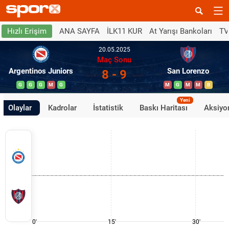
ANA SAYFA
İLK11 KUR
At Yarışı Bankoları
TV
Hızlı Erişim
20.05.2025
Maç Sonu
Argentinos Juniors
San Lorenzo
8 - 9
G
G
G
M
G
M
G
M
M
B
Yeni
Olaylar
Kadrolar
İstatistik
Baskı Haritası
Aksiyon
0'
15'
30'