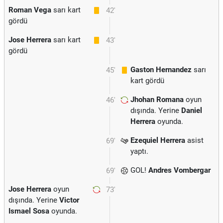
Roman Vega
sarı kart
42'
gördü
Jose Herrera
sarı kart
43'
gördü
Gaston Hernandez
sarı
45'
kart gördü
Jhohan Romana
oyun
46'
dışında. Yerine
Daniel
Herrera
oyunda.
Ezequiel Herrera
asist
69'
yaptı.
GOL!
Andres Vombergar
69'
Jose Herrera
oyun
73'
dışında. Yerine
Victor
Ismael Sosa
oyunda.