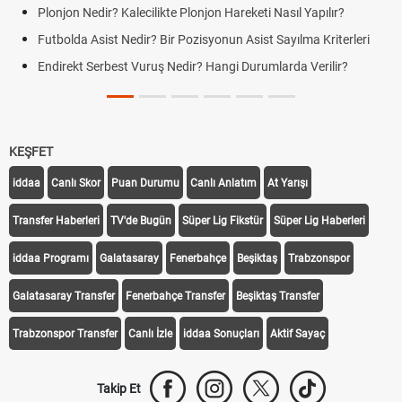
Plonjon Nedir? Kalecilikte Plonjon Hareketi Nasıl Yapılır?
Futbolda Asist Nedir? Bir Pozisyonun Asist Sayılma Kriterleri
Endirekt Serbest Vuruş Nedir? Hangi Durumlarda Verilir?
KEŞFET
iddaa
Canlı Skor
Puan Durumu
Canlı Anlatım
At Yarışı
Transfer Haberleri
TV'de Bugün
Süper Lig Fikstür
Süper Lig Haberleri
iddaa Programı
Galatasaray
Fenerbahçe
Beşiktaş
Trabzonspor
Galatasaray Transfer
Fenerbahçe Transfer
Beşiktaş Transfer
Trabzonspor Transfer
Canlı İzle
iddaa Sonuçları
Aktif Sayaç