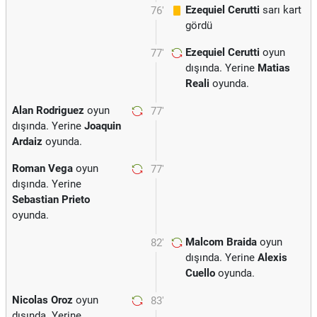
Ezequiel Cerutti
sarı kart
76'
gördü
Ezequiel Cerutti
oyun
77'
dışında. Yerine
Matias
Reali
oyunda.
Alan Rodriguez
oyun
77'
dışında. Yerine
Joaquin
Ardaiz
oyunda.
Roman Vega
oyun
77'
dışında. Yerine
Sebastian Prieto
oyunda.
Malcom Braida
oyun
82'
dışında. Yerine
Alexis
Cuello
oyunda.
Nicolas Oroz
oyun
83'
dışında. Yerine