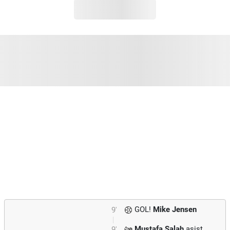
GOL!
Mike Jensen
9'
Mustafa Salah
asist
9'