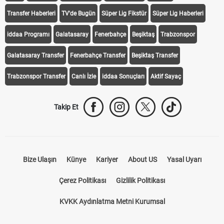
Transfer Haberleri
TV'de Bugün
Süper Lig Fikstür
Süper Lig Haberleri
iddaa Programı
Galatasaray
Fenerbahçe
Beşiktaş
Trabzonspor
Galatasaray Transfer
Fenerbahçe Transfer
Beşiktaş Transfer
Trabzonspor Transfer
Canlı İzle
iddaa Sonuçları
Aktif Sayaç
Takip Et
Bize Ulaşın
Künye
Kariyer
About US
Yasal Uyarı
Çerez Politikası
Gizlilik Politikası
KVKK Aydınlatma Metni Kurumsal