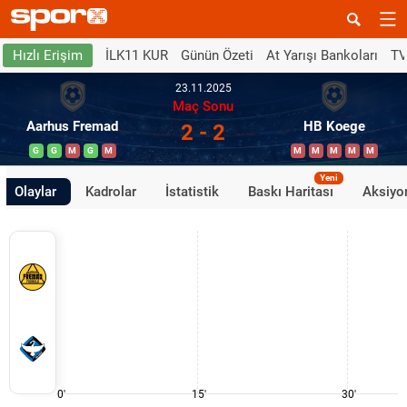
İLK11 KUR
Günün Özeti
At Yarışı Bankoları
TV
Hızlı Erişim
23.11.2025
Maç Sonu
Aarhus Fremad
HB Koege
2 - 2
G
G
M
G
M
M
M
M
M
M
Yeni
Olaylar
Kadrolar
İstatistik
Baskı Haritası
Aksiyon
0'
15'
30'