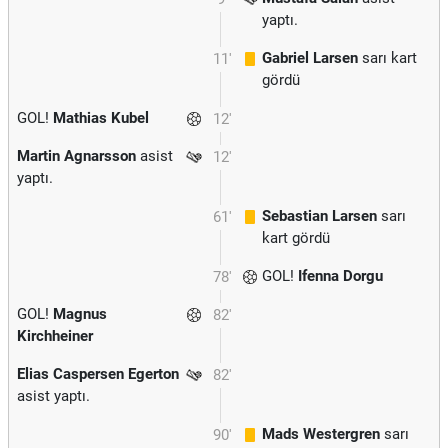
yaptı.
Gabriel Larsen
sarı kart
11'
gördü
GOL!
Mathias Kubel
12'
Martin Agnarsson
asist
12'
yaptı.
Sebastian Larsen
sarı
61'
kart gördü
GOL!
Ifenna Dorgu
78'
GOL!
Magnus
82'
Kirchheiner
Elias Caspersen Egerton
82'
asist yaptı.
Mads Westergren
sarı
90'