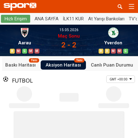
ANA SAYFA
İLK11 KUR
At Yarışı Bankoları
TV'
Hızlı Erişim
15.05.2026
Maç Sonu
Aarau
Yverdon
2 - 2
B
M
G
M
M
B
B
M
M
G
Yeni
Yeni
Baskı Haritası
Aksiyon Haritası
Canlı Puan Durumu
FUTBOL
GMT +00:00