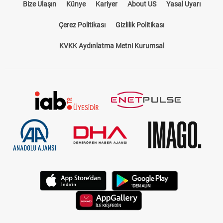
Bize Ulaşın
Künye
Kariyer
About US
Yasal Uyarı
Çerez Politikası
Gizlilik Politikası
KVKK Aydınlatma Metni Kurumsal