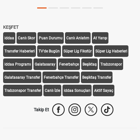
KEŞFET
iddaa
Canlı Skor
Puan Durumu
Canlı Anlatım
At Yarışı
Transfer Haberleri
TV'de Bugün
Süper Lig Fikstür
Süper Lig Haberleri
iddaa Programı
Galatasaray
Fenerbahçe
Beşiktaş
Trabzonspor
Galatasaray Transfer
Fenerbahçe Transfer
Beşiktaş Transfer
Trabzonspor Transfer
Canlı İzle
iddaa Sonuçları
Aktif Sayaç
Takip Et