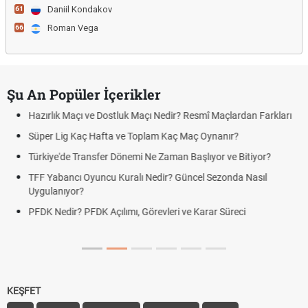
Daniil Kondakov
61
Roman Vega
66
Şu An Popüler İçerikler
Maçı ve Dostluk Maçı Nedir? Resmî Maçlardan Farkları
Puan Durumu
g Kaç Hafta ve Toplam Kaç Maç Oynanır?
Skor Ne Dem
e Transfer Dönemi Ne Zaman Başlıyor ve Bitiyor?
Futbol Nasıl
ncı Oyuncu Kuralı Nedir? Güncel Sezonda Nasıl
Deplasman G
yor?
Uygulanıyor
r? PFDK Açılımı, Görevleri ve Karar Süreci
DGS Sonuçl
Tarihini Duy
KEŞFET