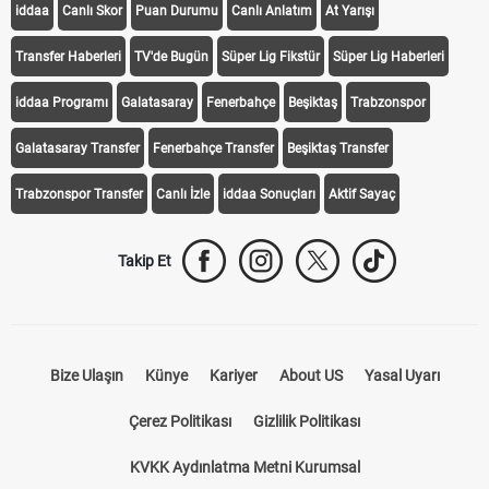
iddaa
Canlı Skor
Puan Durumu
Canlı Anlatım
At Yarışı
Transfer Haberleri
TV'de Bugün
Süper Lig Fikstür
Süper Lig Haberleri
iddaa Programı
Galatasaray
Fenerbahçe
Beşiktaş
Trabzonspor
Galatasaray Transfer
Fenerbahçe Transfer
Beşiktaş Transfer
Trabzonspor Transfer
Canlı İzle
iddaa Sonuçları
Aktif Sayaç
Takip Et
Bize Ulaşın
Künye
Kariyer
About US
Yasal Uyarı
Çerez Politikası
Gizlilik Politikası
KVKK Aydınlatma Metni Kurumsal