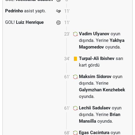
Pedrinho
asist yaptı.
11'
GOL!
Luiz Henrique
11'
Vadim Ulyanov
oyun
23'
dışında. Yerine
Yakhya
Magomedov
oyunda.
Turpal-Ali Ibishev
sarı
34'
kart gördü
Maksim Sidorov
oyun
61'
dışında. Yerine
Galymzhan Kenzhebek
oyunda.
Lechii Sadulaev
oyun
61'
dışında. Yerine
Brian
Mansilla
oyunda.
Egas Cacintura
oyun
68'