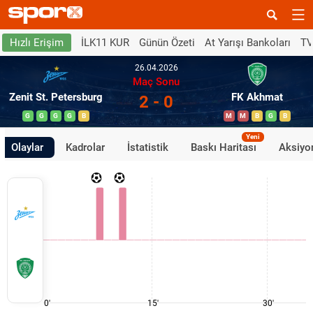
İLK11 KUR
Günün Özeti
At Yarışı Bankoları
TV
Hızlı Erişim
26.04.2026
Maç Sonu
Zenit St. Petersburg
FK Akhmat
2 - 0
G
G
G
G
B
M
M
B
G
B
Yeni
Olaylar
Kadrolar
İstatistik
Baskı Haritası
Aksiyon
0'
15'
30'