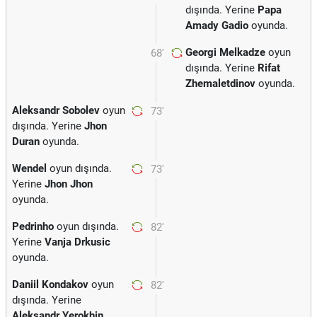
dışında. Yerine
Papa
Amady Gadio
oyunda.
Georgi Melkadze
oyun
68'
dışında. Yerine
Rifat
Zhemaletdinov
oyunda.
Aleksandr Sobolev
oyun
73'
dışında. Yerine
Jhon
Duran
oyunda.
Wendel
oyun dışında.
73'
Yerine
Jhon Jhon
oyunda.
Pedrinho
oyun dışında.
82'
Yerine
Vanja Drkusic
oyunda.
Daniil Kondakov
oyun
82'
dışında. Yerine
Aleksandr Yerokhin