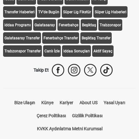
Transfer Haberleri
TV'de Bugün
Süper Lig Fikstür
Süper Lig Haberleri
iddaa Programı
Galatasaray
Fenerbahçe
Beşiktaş
Trabzonspor
Galatasaray Transfer
Fenerbahçe Transfer
Beşiktaş Transfer
Trabzonspor Transfer
Canlı İzle
iddaa Sonuçları
Aktif Sayaç
Takip Et
Bize Ulaşın
Künye
Kariyer
About US
Yasal Uyarı
Çerez Politikası
Gizlilik Politikası
KVKK Aydınlatma Metni Kurumsal