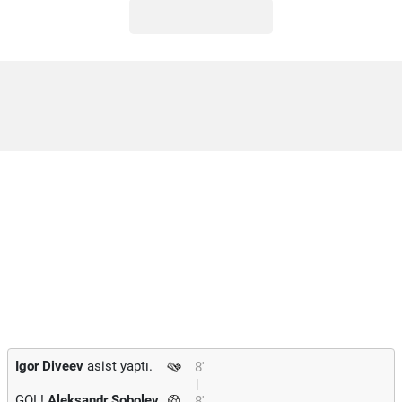
Igor Diveev
asist yaptı.
8'
GOL!
Aleksandr Sobolev
8'