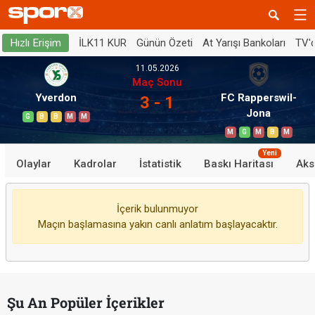
İLK11 KUR
Günün Özeti
At Yarışı Bankoları
TV'
Hızlı Erişim
11.05.2026
Maç Sonu
Yverdon
FC Rapperswil-
3 - 1
Jona
G
B
B
M
M
M
G
M
B
M
Yeni
Olaylar
Kadrolar
İstatistik
Baskı Haritası
Aks
İçerik bulunmuyor
Maçın başlamasına yakın canlı anlatım başlayacaktır.
Şu An Popüler İçerikler