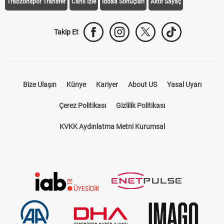
Trabzonspor Transfer
Canlı İzle
iddaa Sonuçları
Aktif Sayaç
Takip Et
Bize Ulaşın
Künye
Kariyer
About US
Yasal Uyarı
Çerez Politikası
Gizlilik Politikası
KVKK Aydınlatma Metni Kurumsal