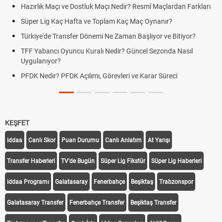
Hazırlık Maçı ve Dostluk Maçı Nedir? Resmî Maçlardan Farkları
Süper Lig Kaç Hafta ve Toplam Kaç Maç Oynanır?
Türkiye'de Transfer Dönemi Ne Zaman Başlıyor ve Bitiyor?
TFF Yabancı Oyuncu Kuralı Nedir? Güncel Sezonda Nasıl
Uygulanıyor?
PFDK Nedir? PFDK Açılımı, Görevleri ve Karar Süreci
KEŞFET
iddaa
Canlı Skor
Puan Durumu
Canlı Anlatım
At Yarışı
Transfer Haberleri
TV'de Bugün
Süper Lig Fikstür
Süper Lig Haberleri
iddaa Programı
Galatasaray
Fenerbahçe
Beşiktaş
Trabzonspor
Galatasaray Transfer
Fenerbahçe Transfer
Beşiktaş Transfer