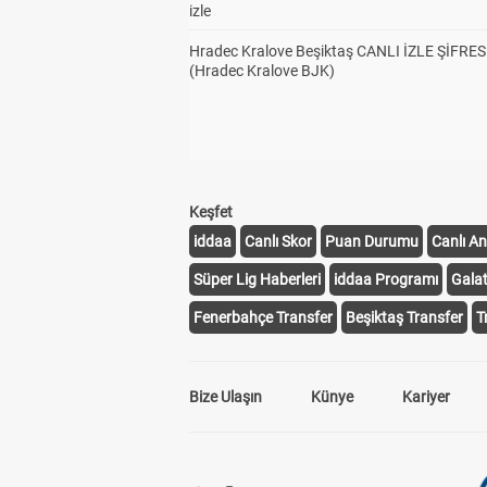
izle
Hradec Kralove Beşiktaş CANLI İZLE ŞİFRES
(Hradec Kralove BJK)
Keşfet
iddaa
Canlı Skor
Puan Durumu
Canlı An
Süper Lig Haberleri
iddaa Programı
Gala
Fenerbahçe Transfer
Beşiktaş Transfer
T
Bize Ulaşın
Künye
Kariyer