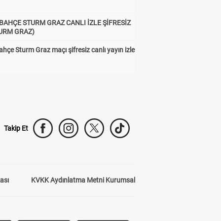
BAHÇE STURM GRAZ CANLI İZLE ŞİFRESİZ
TURM GRAZ)
hçe Sturm Graz maçı şifresiz canlı yayın izle
Takip Et
kası
KVKK Aydınlatma Metni Kurumsal