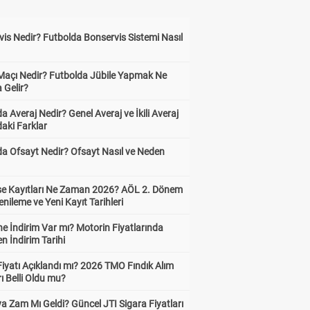
is Nedir? Futbolda Bonservis Sistemi Nasıl
 Maçı Nedir? Futbolda Jübile Yapmak Ne
 Gelir?
a Averaj Nedir? Genel Averaj ve İkili Averaj
aki Farklar
da Ofsayt Nedir? Ofsayt Nasıl ve Neden
ise Kayıtları Ne Zaman 2026? AÖL 2. Dönem
enileme ve Yeni Kayıt Tarihleri
e İndirim Var mı? Motorin Fiyatlarında
n İndirim Tarihi
Fiyatı Açıklandı mı? 2026 TMO Fındık Alım
rı Belli Oldu mu?
a Zam Mı Geldi? Güncel JTI Sigara Fiyatları