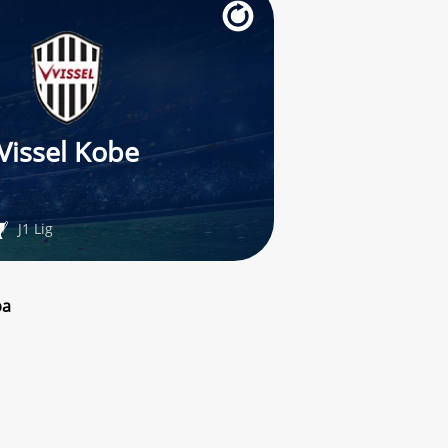
Vissel Kobe
J1 Lig
ba