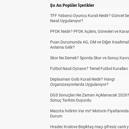
Şu An Popüler İçerikler
TFF Yabancı Oyuncu Kuralı Nedir? Güncel S
Nasıl Uygulanıyor?
PFDK Nedir? PFDK Açılımı, Görevleri ve Karar
Puan Durumunda AG, OM ve Diğer Kısaltmal
Anlama Gelir?
Skor Ne Demek? Sporda Skor ve Sonuç Kavr
Futbol Nasıl Oynanır? Temel Futbol Kuralları
Deplasman Golü Kuralı Nedir? Hangi
Organizasyonlarda Uygulanıyor?
DGS Sonuçları Ne Zaman Açıklanacak 2026
Sonuç Tarihini Duyurdu
Mazota İndirim Var mı? Motorin Fiyatlarınd
Durum
Hradec Kralove Beşiktaş maçı şifresiz canlı 