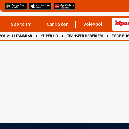
Sporx TV
Canlı Skor
Voleybol
OL MİLLİ TAKIMLAR
SÜPER LİG
TRANSFER HABERLERİ
TV'DE BU