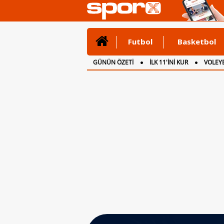
Futbol
Basketbol
GÜNÜN ÖZETİ
İLK 11'İNİ KUR
VOLEYB
CANLI ANLATIM
İNGİLTERE