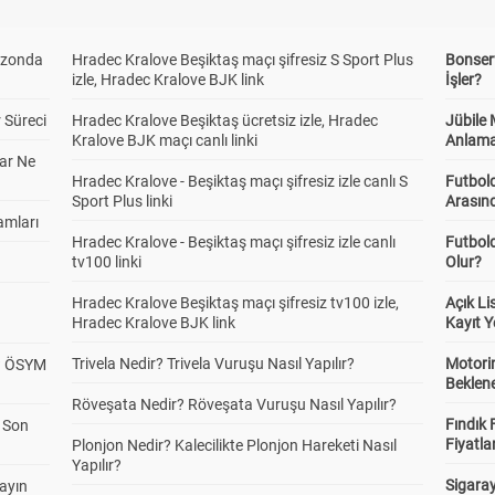
ezonda
Hradec Kralove Beşiktaş maçı şifresiz S Sport Plus
Bonserv
izle, Hradec Kralove BJK link
İşler?
 Süreci
Hradec Kralove Beşiktaş ücretsiz izle, Hradec
Jübile
Kralove BJK maçı canlı linki
Anlama
ar Ne
Hradec Kralove - Beşiktaş maçı şifresiz izle canlı S
Futbold
Sport Plus linki
Arasınd
amları
Hradec Kralove - Beşiktaş maçı şifresiz izle canlı
Futbol
tv100 linki
Olur?
Hradec Kralove Beşiktaş maçı şifresiz tv100 izle,
Açık L
Hradec Kralove BJK link
Kayıt Y
Trivela Nedir? Trivela Vuruşu Nasıl Yapılır?
Motorin
? ÖSYM
Beklene
Röveşata Nedir? Röveşata Vuruşu Nasıl Yapılır?
Fındık 
a Son
Fiyatla
Plonjon Nedir? Kalecilikte Plonjon Hareketi Nasıl
Yapılır?
Sigaray
yayın