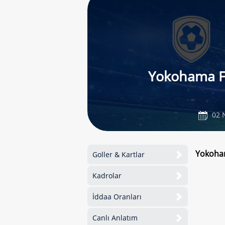
Yokohama 
02 
Yokoham
Goller & Kartlar
Kadrolar
İddaa Oranları
Canlı Anlatım