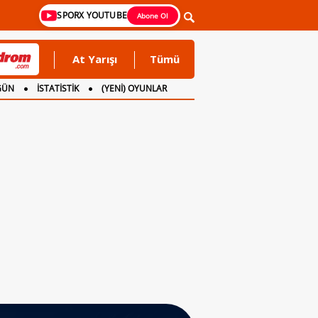
SPORX YOUTUBE
Abone Ol
At Yarışı
Tümü
GÜN
İSTATİSTİK
(YENİ) OYUNLAR