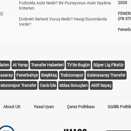
2026
Futbolda Asist Nedir? Bir Pozisyonun Asist Sayılma
Kriterleri
FENER
İZ
(FB S
Endirekt Serbest Vuruş Nedir? Hangi Durumlarda
Verilir?
Fenerba
latım
At Yarışı
Transfer Haberleri
TV'de Bugün
Süper Lig Fikstür
tasaray
Fenerbahçe
Beşiktaş
Trabzonspor
Galatasaray Transfer
rabzonspor Transfer
Canlı İzle
iddaa Sonuçları
Aktif Sayaç
About US
Yasal Uyarı
Çerez Politikası
Gizlilik Politi