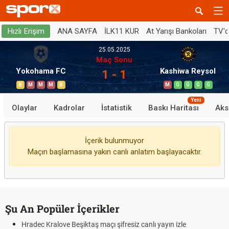
ANA SAYFA
İLK11 KUR
At Yarışı Bankoları
TV'
Hızlı Erişim
25.05.2025
Maç Sonu
Yokohama FC
Kashiwa Reysol
1 - 1
B
M
M
M
B
M
G
G
G
G
Yeni
Olaylar
Kadrolar
İstatistik
Baskı Haritası
Aks
İçerik bulunmuyor
Maçın başlamasına yakın canlı anlatım başlayacaktır.
Şu An Popüler İçerikler
Hradec Kralove Beşiktaş maçı şifresiz canlı yayın izle