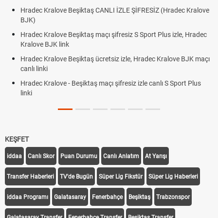
Hradec Kralove Beşiktaş CANLI İZLE ŞİFRESİZ (Hradec Kralove
BJK)
Hradec Kralove Beşiktaş maçı şifresiz S Sport Plus izle, Hradec
Kralove BJK link
Hradec Kralove Beşiktaş ücretsiz izle, Hradec Kralove BJK maçı
canlı linki
Hradec Kralove - Beşiktaş maçı şifresiz izle canlı S Sport Plus
linki
KEŞFET
iddaa
Canlı Skor
Puan Durumu
Canlı Anlatım
At Yarışı
Transfer Haberleri
TV'de Bugün
Süper Lig Fikstür
Süper Lig Haberleri
iddaa Programı
Galatasaray
Fenerbahçe
Beşiktaş
Trabzonspor
Galatasaray Transfer
Fenerbahçe Transfer
Beşiktaş Transfer