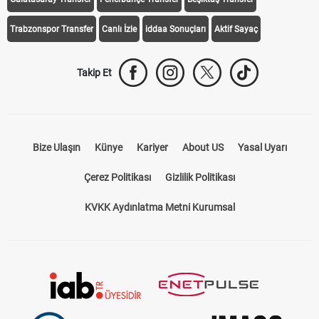
Trabzonspor Transfer
Canlı İzle
iddaa Sonuçları
Aktif Sayaç
Takip Et
Bize Ulaşın
Künye
Kariyer
About US
Yasal Uyarı
Çerez Politikası
Gizlilik Politikası
KVKK Aydınlatma Metni Kurumsal