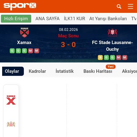
ANA SAYFA
İLK11 KUR
At Yarışı Bankoları
TV
Hızlı Erişim
08.02.2026
Maç Sonu
Xamax
FC Stade Lausanne-
3 - 0
Ouchy
G
G
G
M
M
B
G
G
M
M
Yeni
Olaylar
Kadrolar
İstatistik
Baskı Haritası
Aksiyon