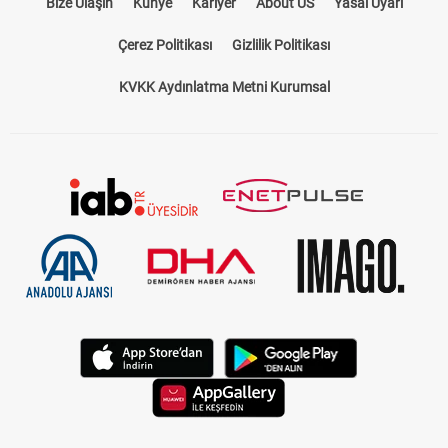
Bize Ulaşın
Künye
Kariyer
About US
Yasal Uyarı
Çerez Politikası
Gizlilik Politikası
KVKK Aydınlatma Metni Kurumsal