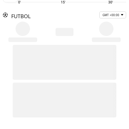
0'
15'
30'
FUTBOL
GMT +00:00