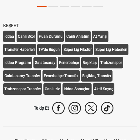
KEŞFET
iddaa
Canlı Skor
Puan Durumu
Canlı Anlatım
At Yarışı
Transfer Haberleri
TV'de Bugün
Süper Lig Fikstür
Süper Lig Haberleri
iddaa Programı
Galatasaray
Fenerbahçe
Beşiktaş
Trabzonspor
Galatasaray Transfer
Fenerbahçe Transfer
Beşiktaş Transfer
Trabzonspor Transfer
Canlı İzle
iddaa Sonuçları
Aktif Sayaç
Takip Et