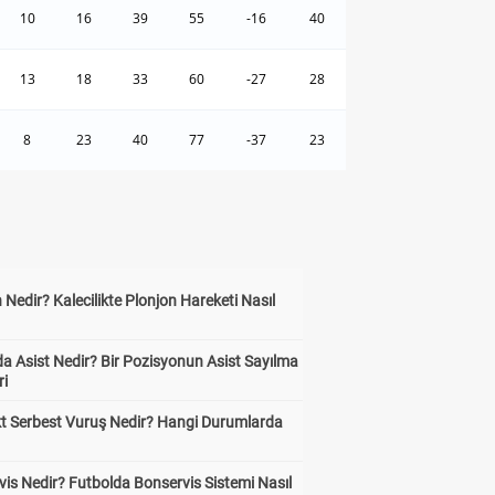
10
16
39
55
-16
40
13
18
33
60
-27
28
8
23
40
77
-37
23
 Nedir? Kalecilikte Plonjon Hareketi Nasıl
?
a Asist Nedir? Bir Pozisyonun Asist Sayılma
ri
kt Serbest Vuruş Nedir? Hangi Durumlarda
is Nedir? Futbolda Bonservis Sistemi Nasıl