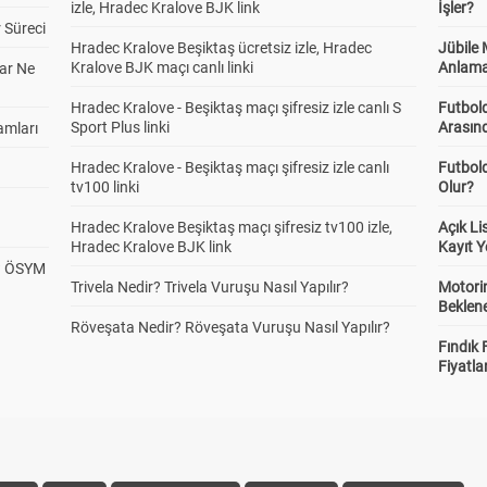
izle, Hradec Kralove BJK link
İşler?
 Süreci
Hradec Kralove Beşiktaş ücretsiz izle, Hradec
Jübile
Kralove BJK maçı canlı linki
Anlama
ar Ne
Hradec Kralove - Beşiktaş maçı şifresiz izle canlı S
Futbold
Sport Plus linki
Arasınd
amları
Hradec Kralove - Beşiktaş maçı şifresiz izle canlı
Futbol
tv100 linki
Olur?
Hradec Kralove Beşiktaş maçı şifresiz tv100 izle,
Açık L
Hradec Kralove BJK link
Kayıt Y
? ÖSYM
Trivela Nedir? Trivela Vuruşu Nasıl Yapılır?
Motorin
Beklene
Röveşata Nedir? Röveşata Vuruşu Nasıl Yapılır?
Fındık 
Fiyatla