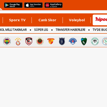
Sporx TV
Canlı Skor
Voleybol
OL MİLLİ TAKIMLAR
SÜPER LİG
TRANSFER HABERLERİ
TV'DE BU