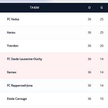
TAKIM
O
G
FC Vaduz
36
25
Aarau
36
25
Yverdon
36
20
FC Stade Lausanne-Ouchy
36
14
Xamax
36
14
FC Rapperswil-Jona
36
14
Etiole Carouge
36
10