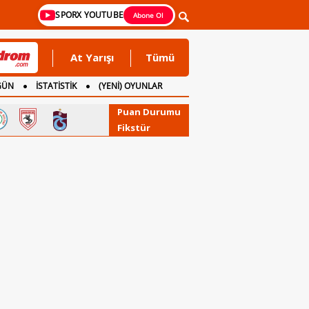
SPORX YOUTUBE
Abone Ol
At Yarışı
Tümü
GÜN
İSTATİSTİK
(YENİ) OYUNLAR
Puan Durumu
Fikstür