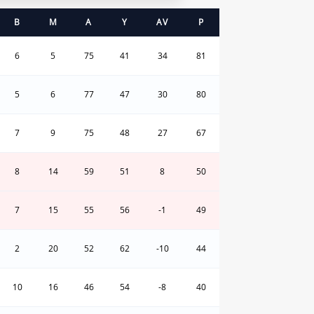
B
M
A
Y
AV
P
6
5
75
41
34
81
5
6
77
47
30
80
7
9
75
48
27
67
8
14
59
51
8
50
7
15
55
56
-1
49
2
20
52
62
-10
44
10
16
46
54
-8
40