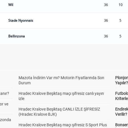
Wil
36
10
Stade Nyonnais
36
5
Bellinzona
36
5
Mazota İndirim Var mı? Motorin Fiyatlarında Son
Plonjon
Durum
Yapılır
anır?
Hradec Kralove Beşiktaş maçı şifresiz canlı yayın
Futbold
izle
Kriterle
or ve
Hradec Kralove Beşiktaş CANLI İZLE ŞİFRESİZ
Endire
(Hradec Kralove BJK)
Verilir?
ezonda
Hradec Kralove Beşiktaş maçı şifresiz S Sport Plus
Bonserv