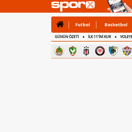
Futbol
Basketbol
GÜNÜN ÖZETİ
İLK 11'İNİ KUR
VOLEYB
CANLI ANLATIM
İNGİLTERE