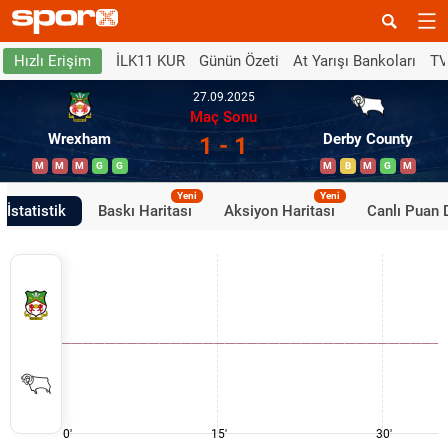
İLK11 KUR
Günün Özeti
At Yarışı Bankoları
TV
Hızlı Erişim
27.09.2025
Maç Sonu
Wrexham
Derby County
1 - 1
M
M
M
G
G
M
B
M
G
M
Yeni
Yeni
İstatistik
Baskı Haritası
Aksiyon Haritası
Canlı Puan
0'
15'
30'