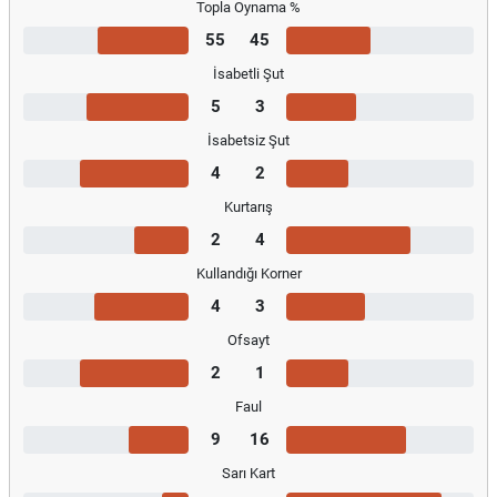
Topla Oynama %
55
45
İsabetli Şut
5
3
İsabetsiz Şut
4
2
Kurtarış
2
4
Kullandığı Korner
4
3
Ofsayt
2
1
Faul
9
16
Sarı Kart