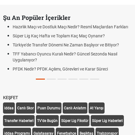
Şu An Popüler İçerikler
Hazırlık Maçı ve Dostluk Maçı Nedir? Resmî Maçlardan Farkları
Süper Lig Kaç Hafta ve Toplam Kaç Maç Oynanır?
Türkiye'de Transfer Dönemi Ne Zaman Başlıyor ve Bitiyor?
TFF Yabancı Oyuncu Kuralı Nedir? Güncel Sezonda Nasıl
Uygulanıyor?
PFDK Nedir? PFDK Açılımı, Görevleri ve Karar Süreci
KEŞFET
iddaa
Canlı Skor
Puan Durumu
Canlı Anlatım
At Yarışı
Transfer Haberleri
TV'de Bugün
Süper Lig Fikstür
Süper Lig Haberleri
iddaa Programı
Galatasaray
Fenerbahçe
Beşiktaş
Trabzonspor