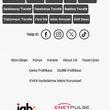
Galatasaray Transfer
Fenerbahçe Transfer
Beşiktaş Transfer
Trabzonspor Transfer
Canlı İzle
iddaa Sonuçları
Aktif Sayaç
Takip Et
Bize Ulaşın
Künye
Kariyer
About US
Yasal Uyarı
Çerez Politikası
Gizlilik Politikası
KVKK Aydınlatma Metni Kurumsal