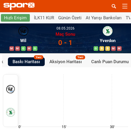
İLK11 KUR
Günün Özeti
At Yarışı Bankoları
TV
Hızlı Erişim
08.05.2026
Maç Sonu
Wil
Yverdon
0 - 1
M
M
G
M
G
G
B
B
M
M
Yeni
Yeni
ik
Baskı Haritası
Aksiyon Haritası
Canlı Puan Durumu
0'
15'
30'