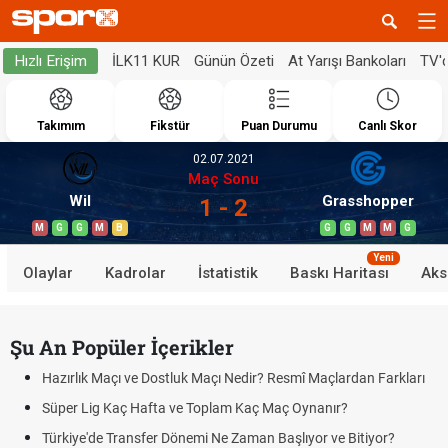
İLK11 KUR
Günün Özeti
At Yarışı Bankoları
TV'
Hızlı Erişim
Takımım
Fikstür
Puan Durumu
Canlı Skor
02.07.2021
Maç Sonu
Wil
Grasshopper
1 - 2
M
G
G
M
B
G
G
M
M
G
Yeni
Olaylar
Kadrolar
İstatistik
Baskı Haritası
Aks
Şu An Popüler İçerikler
Hazırlık Maçı ve Dostluk Maçı Nedir? Resmî Maçlardan Farkları
Süper Lig Kaç Hafta ve Toplam Kaç Maç Oynanır?
Türkiye'de Transfer Dönemi Ne Zaman Başlıyor ve Bitiyor?