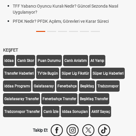
TFF Yabancı Oyuncu Kuralı Nedir? Güncel Sezonda Nasıl
Uygulanıyor?
PFDK Nedir? PFDK Açılımı, Görevleri ve Karar Süreci
KEŞFET
iddaa
Canlı Skor
Puan Durumu
Canlı Anlatım
At Yarışı
Transfer Haberleri
TV'de Bugün
Süper Lig Fikstür
Süper Lig Haberleri
iddaa Programı
Galatasaray
Fenerbahçe
Beşiktaş
Trabzonspor
Galatasaray Transfer
Fenerbahçe Transfer
Beşiktaş Transfer
Trabzonspor Transfer
Canlı İzle
iddaa Sonuçları
Aktif Sayaç
Takip Et