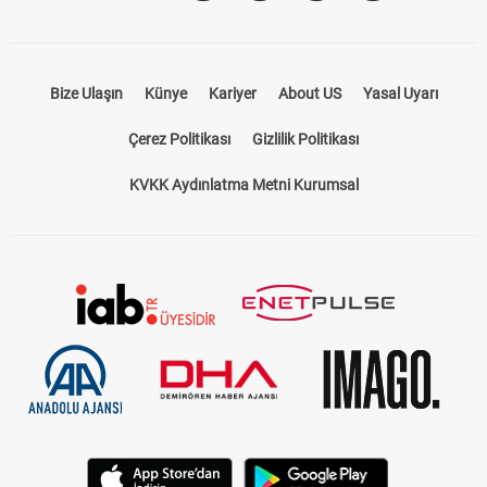
Bize Ulaşın
Künye
Kariyer
About US
Yasal Uyarı
Çerez Politikası
Gizlilik Politikası
KVKK Aydınlatma Metni Kurumsal