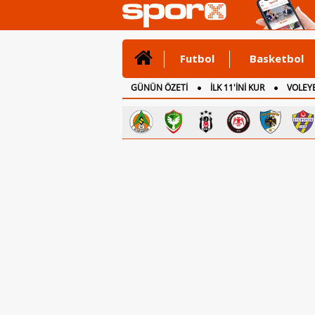
Futbol
Basketbol
GÜNÜN ÖZETİ
İLK 11'İNİ KUR
VOLEYB
CANLI ANLATIM
İNGİLTERE