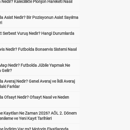
 Nedir? Kalecilikte Plonjon Hareketi Nasıl
?
a Asist Nedir? Bir Pozisyonun Asist Sayılma
ri
kt Serbest Vuruş Nedir? Hangi Durumlarda
is Nedir? Futbolda Bonservis Sistemi Nasıl
 Maçı Nedir? Futbolda Jübile Yapmak Ne
 Gelir?
a Averaj Nedir? Genel Averaj ve İkili Averaj
aki Farklar
da Ofsayt Nedir? Ofsayt Nasıl ve Neden
ise Kayıtları Ne Zaman 2026? AÖL 2. Dönem
enileme ve Yeni Kayıt Tarihleri
e İndirim Var mı? Motorin Fiyatlarında