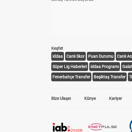
Keşfet
iddaa
Canlı Skor
Puan Durumu
Canlı An
Süper Lig Haberleri
iddaa Programı
Gala
Fenerbahçe Transfer
Beşiktaş Transfer
T
Bize Ulaşın
Künye
Kariyer