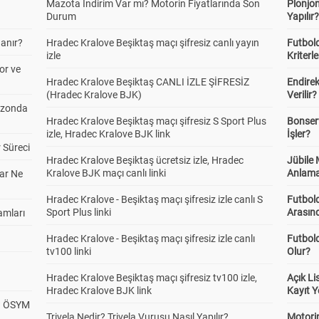
Mazota İndirim Var mı? Motorin Fiyatlarında Son
Plonjon
Durum
Yapılır
anır?
Hradec Kralove Beşiktaş maçı şifresiz canlı yayın
Futbold
izle
Kriterle
or ve
Hradec Kralove Beşiktaş CANLI İZLE ŞİFRESİZ
Endire
(Hradec Kralove BJK)
Verilir?
ezonda
Hradec Kralove Beşiktaş maçı şifresiz S Sport Plus
Bonserv
izle, Hradec Kralove BJK link
İşler?
 Süreci
Hradec Kralove Beşiktaş ücretsiz izle, Hradec
Jübile
Kralove BJK maçı canlı linki
Anlama
ar Ne
Hradec Kralove - Beşiktaş maçı şifresiz izle canlı S
Futbold
Sport Plus linki
Arasınd
amları
Hradec Kralove - Beşiktaş maçı şifresiz izle canlı
Futbol
tv100 linki
Olur?
Hradec Kralove Beşiktaş maçı şifresiz tv100 izle,
Açık L
Hradec Kralove BJK link
Kayıt Y
? ÖSYM
Trivela Nedir? Trivela Vuruşu Nasıl Yapılır?
Motorin