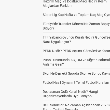
Hazırlık Maçı ve Dostluk Maçı Nedir? Resmî
Maçlardan Farkları
Süper Lig Kaç Hafta ve Toplam Kaç Maç Oyn
Türkiye'de Transfer Dönemi Ne Zaman Başlıy
Bitiyor?
TFF Yabancı Oyuncu Kuralı Nedir? Güncel S
Nasıl Uygulanıyor?
PFDK Nedir? PFDK Açılımı, Görevleri ve Karar
Puan Durumunda AG, OM ve Diğer Kısaltmal
Anlama Gelir?
Skor Ne Demek? Sporda Skor ve Sonuç Kavr
Futbol Nasıl Oynanır? Temel Futbol Kuralları
Deplasman Golü Kuralı Nedir? Hangi
Organizasyonlarda Uygulanıyor?
DGS Sonuçları Ne Zaman Açıklanacak 2026
Sonuç Tarihini Duyurdu