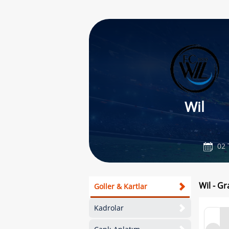
Wil
02 
Wil - G
Goller & Kartlar
Kadrolar