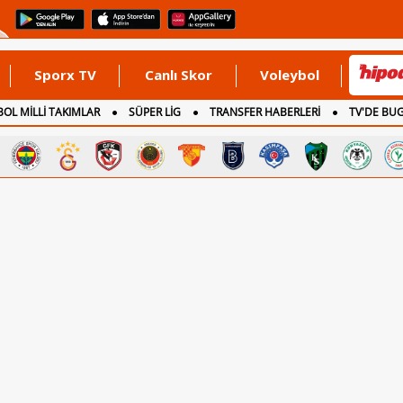
Sporx TV
Canlı Skor
Voleybol
OL MİLLİ TAKIMLAR
SÜPER LİG
TRANSFER HABERLERİ
TV'DE BU