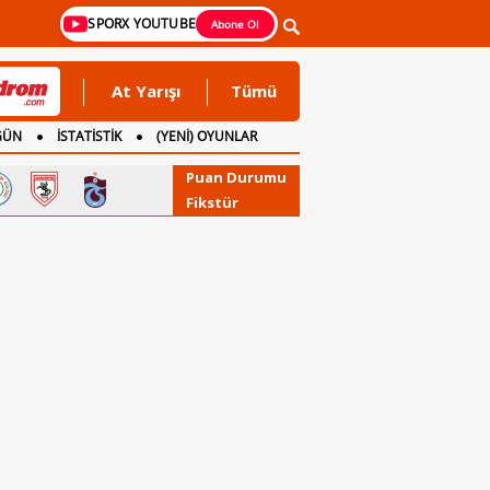
SPORX YOUTUBE
Abone Ol
At Yarışı
Tümü
GÜN
İSTATİSTİK
(YENİ) OYUNLAR
Puan Durumu
Fikstür