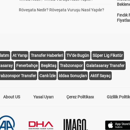
Beklene
Röveşata Nedir? Röveşata Vuruşu Nasıl Yapılır?
Fındık 
Fiyatla
latım
At Yarışı
Transfer Haberleri
TV'de Bugün
Süper Lig Fikstür
tasaray
Fenerbahçe
Beşiktaş
Trabzonspor
Galatasaray Transfer
rabzonspor Transfer
Canlı İzle
iddaa Sonuçları
Aktif Sayaç
About US
Yasal Uyarı
Çerez Politikası
Gizlilik Politi