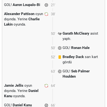
GOL!
Aaron Loupalo-Bi
21'
Alexander Pattison
oyun
38'
dışında. Yerine
Charlie
Lakin
oyunda.
Garath McCleary
asist
50'
yaptı.
GOL!
Ronan Hale
50'
Bradley Dack
sarı kart
52'
gördü
GOL!
Seb Palmer
63'
Houlden
Jamie Jellis
oyun
64'
dışında. Yerine
Daniel
Kanu
oyunda.
GOL!
Daniel Kanu
66'