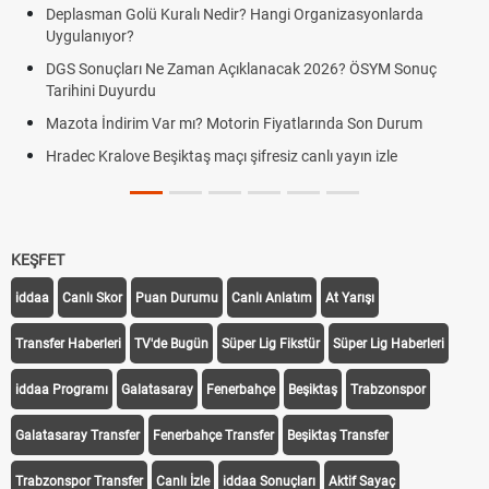
Deplasman Golü Kuralı Nedir? Hangi Organizasyonlarda
Uygulanıyor?
DGS Sonuçları Ne Zaman Açıklanacak 2026? ÖSYM Sonuç
Tarihini Duyurdu
Mazota İndirim Var mı? Motorin Fiyatlarında Son Durum
Hradec Kralove Beşiktaş maçı şifresiz canlı yayın izle
KEŞFET
iddaa
Canlı Skor
Puan Durumu
Canlı Anlatım
At Yarışı
Transfer Haberleri
TV'de Bugün
Süper Lig Fikstür
Süper Lig Haberleri
iddaa Programı
Galatasaray
Fenerbahçe
Beşiktaş
Trabzonspor
Galatasaray Transfer
Fenerbahçe Transfer
Beşiktaş Transfer
Trabzonspor Transfer
Canlı İzle
iddaa Sonuçları
Aktif Sayaç