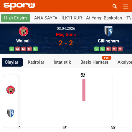
ANA SAYFA
İLK11 KUR
At Yarışı Bankoları
TV
Hızlı Erişim
03.04.2026
Maç Sonu
Walsall
Gillingham
2 - 2
G
M
M
M
G
G
G
M
M
M
Yeni
Olaylar
Kadrolar
İstatistik
Baskı Haritası
Aksiyon
0'
15'
30'