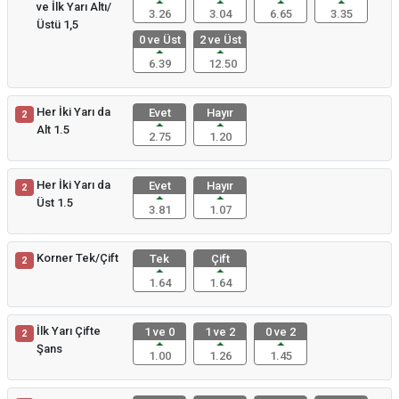
ve İlk Yarı Altı/
3.26
3.04
6.65
3.35
Üstü 1,5
0 ve Üst
2 ve Üst
6.39
12.50
Her İki Yarı da
Evet
Hayır
2
Alt 1.5
2.75
1.20
Her İki Yarı da
Evet
Hayır
2
Üst 1.5
3.81
1.07
Korner Tek/Çift
Tek
Çift
2
1.64
1.64
İlk Yarı Çifte
1 ve 0
1 ve 2
0 ve 2
2
Şans
1.00
1.26
1.45