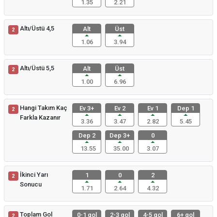
1.35
2.21
Altı/Üstü 4,5
Alt
Üst
2
1.06
3.94
Altı/Üstü 5,5
Alt
Üst
2
1.00
6.96
Hangi Takım Kaç
Ev 3+
Ev 2
Ev 1
Dep 1
2
Farkla Kazanır
3.36
3.47
2.82
5.45
Dep 2
Dep 3+
0
13.55
35.00
3.07
İkinci Yarı
1
0
2
2
Sonucu
1.71
2.64
4.32
Toplam Gol
0-1 gol
2-3 gol
4-5 gol
6+ gol
2