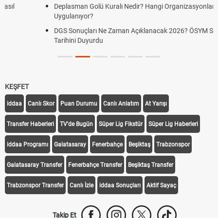
Deplasman Golü Kuralı Nedir? Hangi Organizasyonlarda
Uygulanıyor?
DGS Sonuçları Ne Zaman Açıklanacak 2026? ÖSYM Sonuç
Tarihini Duyurdu
KEŞFET
iddaa
Canlı Skor
Puan Durumu
Canlı Anlatım
At Yarışı
Transfer Haberleri
TV'de Bugün
Süper Lig Fikstür
Süper Lig Haberleri
iddaa Programı
Galatasaray
Fenerbahçe
Beşiktaş
Trabzonspor
Galatasaray Transfer
Fenerbahçe Transfer
Beşiktaş Transfer
Trabzonspor Transfer
Canlı İzle
iddaa Sonuçları
Aktif Sayaç
Takip Et