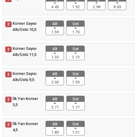
4.43
1.92
2.98
8.83
Korner Sayısı
Alt
Üst
2
Altı/Üstü 10,5
1.59
1.70
Korner Sayısı
Alt
Üst
2
Altı/Üstü 11,5
1.33
2.13
Korner Sayısı
Alt
Üst
2
Altı/Üstü 9,5
2.00
1.39
İlk Yarı Korner
Alt
Üst
2
3,5
2.71
1.17
İlk Yarı Korner
Alt
Üst
2
4,5
1.80
1.51