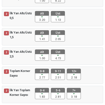
1.00
8.22
İlk Yarı Altı/Üstü
Alt
Üst
2
0,5
3.20
1.13
İlk Yarı Altı/Üstü
Alt
Üst
2
1,5
1.41
2.05
İlk Yarı Altı/Üstü
Alt
Üst
2
2,5
1.00
4.73
Toplam Korner
0-8
9-11
12+
2
Sayısı
2.77
2.51
2.18
İlk Yarı Toplam
0-4
5-6
7+
2
Korner Sayısı
1.83
2.81
3.18