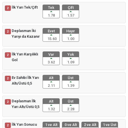
İlk Yarı Tek/Çift
Tek
Çift
2
1.78
1.57
Deplasman İki
Evet
Hayır
2
Yarıyı da Kazanır
15.60
1.00
İlk Yarı Karşılıklı
Var
Yok
2
Gol
3.62
1.09
Ev Sahibi İlk Yarı
Alt
Üst
2
Altı/Üstü 0,5
2.11
1.39
Deplasman İlk
Alt
Üst
2
Yarı Altı/Üstü 0,5
1.32
2.28
İlk Yarı Sonucu
1 ve Alt
0 ve Alt
2 ve Alt
1 ve Üst
2