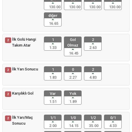
130.00
130.00
130.00
130.00
diğer
16.65
İlk Golü Hangi
1
Gol
2
2
Takım Atar
Olmaz
1.33
2.63
16.45
İlk Yarı Sonucu
1
0
2
2
1.83
2.27
4.83
Karşılıklı Gol
Var
Yok
2
1.51
1.89
İlk Yarı/Maç
1/1
1/0
1/2
0/1
2
Sonucu
2.00
14.15
35.00
4.33