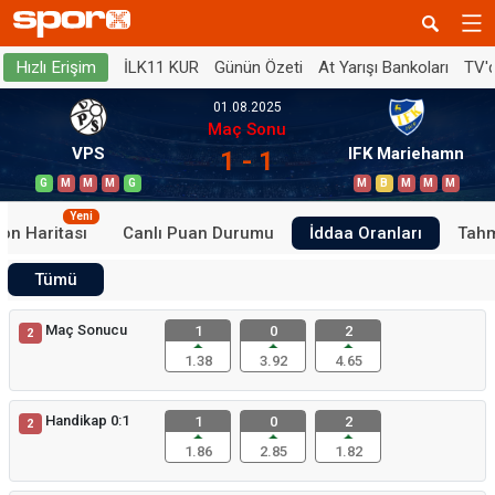
İLK11 KUR
Günün Özeti
At Yarışı Bankoları
TV'
Hızlı Erişim
01.08.2025
Maç Sonu
VPS
IFK Mariehamn
1 - 1
G
M
M
M
G
M
B
M
M
M
Yeni
on Haritası
Canlı Puan Durumu
İddaa Oranları
Tahm
Tümü
Maç Sonucu
1
0
2
2
1.38
3.92
4.65
Handikap 0:1
1
0
2
2
1.86
2.85
1.82