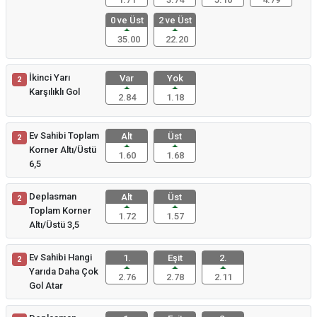
0 ve Üst
2 ve Üst
35.00
22.20
İkinci Yarı
Var
Yok
2
Karşılıklı Gol
2.84
1.18
Ev Sahibi Toplam
Alt
Üst
2
Korner Altı/Üstü
1.60
1.68
6,5
Deplasman
Alt
Üst
2
Toplam Korner
1.72
1.57
Altı/Üstü 3,5
Ev Sahibi Hangi
1.
Eşit
2.
2
Yarıda Daha Çok
2.76
2.78
2.11
Gol Atar