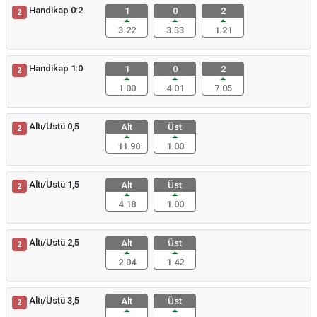
Handikap 0:2
1
0
2
2
3.22
3.33
1.21
Handikap 1:0
1
0
2
2
1.00
4.01
7.05
Altı/Üstü 0,5
Alt
Üst
2
11.90
1.00
Altı/Üstü 1,5
Alt
Üst
2
4.18
1.00
Altı/Üstü 2,5
Alt
Üst
2
2.04
1.42
Altı/Üstü 3,5
Alt
Üst
2