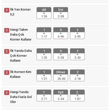
İlk Yarı Korner
Alt
Üst
2
5,5
1.36
2.08
Hangi Takım
1
0
2
2
Daha Çok
1.17
6.96
3.95
Korner Kullanır
İlk Yarıda Daha
1
0
2
2
Çok Korner
1.35
5.38
3.43
Kullanır
İlk Korneri Kim
1
Olmaz
2
2
Kullanır
1.31
26.00
2.18
Hangi Yarıda
1.
Eşit
2.
2
Daha Fazla Gol
2.71
3.44
1.87
Olur