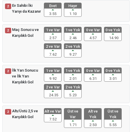
Ev Sahibi İki
Evet
Hayır
2
Yarıyı da Kazanır
3.55
1.10
Maç Sonucu ve
1 ve Var
1 ve Yok
0 ve Var
0 ve Yok
2
Karşılıklı Gol
2.57
2.46
4.57
14.90
2 ve Var
2 ve Yok
7.62
9.27
İlk Yarı Sonucu
1 ve Var
1 ve Yok
0 ve Var
0 ve Yok
2
ve İlk Yarı
9.92
2.01
6.31
3.01
Karşılıklı Gol
2 ve Var
2 ve Yok
24.35
5.23
Altı/Üstü 2,5 ve
Alt ve Var
Üst ve
Alt ve
Üst ve
2
Karşılıklı Gol
Var
Yok
Yok
7.52
1.71
2.50
5.55