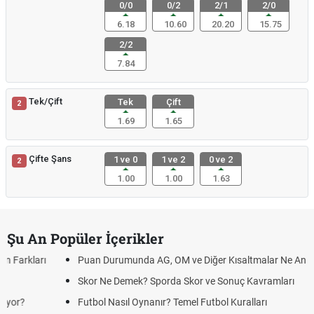
0/0
0/2
2/1
2/0
6.18
10.60
20.20
15.75
2/2
7.84
Tek/Çift
Tek
Çift
2
1.69
1.65
Çifte Şans
1 ve 0
1 ve 2
0 ve 2
2
1.00
1.00
1.63
Şu An Popüler İçerikler
Puan Durumunda AG, OM ve Diğer Kısaltmalar Ne Anlama Gelir?
Skor Ne Demek? Sporda Skor ve Sonuç Kavramları
Futbol Nasıl Oynanır? Temel Futbol Kuralları