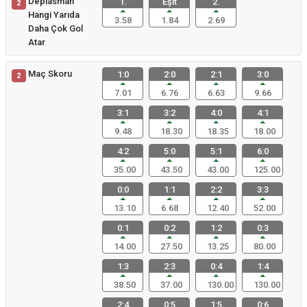
Deplasman
1.
Eşit
2.
2
Hangi Yarıda
3.58
1.84
2.69
Daha Çok Gol
Atar
Maç Skoru
1:0
2:0
2:1
3:0
2
7.01
6.76
6.63
9.66
3:1
3:2
4:0
4:1
9.48
18.30
18.35
18.00
4:2
5:0
5:1
6:0
35.00
43.50
43.00
125.00
0:0
1:1
2:2
3:3
13.10
6.68
12.40
52.00
0:1
0:2
1:2
0:3
14.00
27.50
13.25
80.00
1:3
2:3
0:4
1:4
38.50
37.00
130.00
130.00
2:4
0:5
1:5
0:6