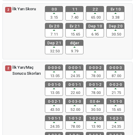
İlk Yarı Skoru
0:0
1:1
2:2
Ev 1:0
2
3.15
7.40
65.00
3.38
Ev 2:0
Ev 2:1
Dep 1:0
Dep 2:0
7.11
15.65
6.95
30.50
Dep 2:1
diğer
32.50
9.79
İlk Yarı/Maç
0-0 0-0
0-0 0-1
0-0 0-2
0-0 0-3
2
Sonucu Skorları
13.05
24.35
78.00
87.00
0-0 1-0
0-0 1-1
0-0 1-2
0-0 2-0
13.05
22.60
78.00
21.75
0-0 2-1
0-0 3-0
0:0 4+
1-0 1-0
43.50
52.00
30.50
15.65
1-0 1-1
1-0 1-2
1-0 2-0
1-0 2-1
24.35
78.00
13.90
24.35