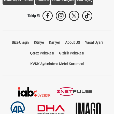
Trabzonspor Transfer
Canlı İzle
iddaa Sonuçları
Aktif Sayaç
Takip Et
Bize Ulaşın
Künye
Kariyer
About US
Yasal Uyarı
Çerez Politikası
Gizlilik Politikası
KVKK Aydınlatma Metni Kurumsal