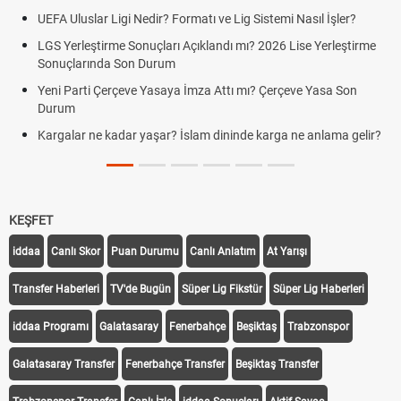
UEFA Uluslar Ligi Nedir? Formatı ve Lig Sistemi Nasıl İşler?
LGS Yerleştirme Sonuçları Açıklandı mı? 2026 Lise Yerleştirme
Sonuçlarında Son Durum
Yeni Parti Çerçeve Yasaya İmza Attı mı? Çerçeve Yasa Son
Durum
Kargalar ne kadar yaşar? İslam dininde karga ne anlama gelir?
KEŞFET
iddaa
Canlı Skor
Puan Durumu
Canlı Anlatım
At Yarışı
Transfer Haberleri
TV'de Bugün
Süper Lig Fikstür
Süper Lig Haberleri
iddaa Programı
Galatasaray
Fenerbahçe
Beşiktaş
Trabzonspor
Galatasaray Transfer
Fenerbahçe Transfer
Beşiktaş Transfer