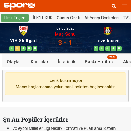
İLK11 KUR
Günün Özeti
At Yarışı Bankoları
TV'
Hızlı Erişim
09.05.2026
Maç Sonu
VfB Stuttgart
Leverkusen
3 - 1
G
B
G
G
G
G
G
G
G
G
Yeni
Olaylar
Kadrolar
İstatistik
Baskı Haritası
Aks
İçerik bulunmuyor
Maçın başlamasına yakın canlı anlatım başlayacaktır.
Şu An Popüler İçerikler
Voleybol Milletler Ligi Nedir? Formatı ve Puanlama Sistemi