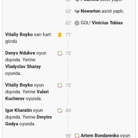
Newerton
asist yaptı.
62'
GOL!
Vinicius Tobias
62'
Vitaliy Boyko
sarı kart
71'
gördü
Denys Ndukve
oyun
72'
dışında. Yerine
Vladyslav Sharay
oyunda.
Vitaliy Boyko
oyun
72'
dışında. Yerine
Valeri
Kucherov
oyunda.
Igor Kharatin
oyun
85'
dışında. Yerine
Dmytro
Godya
oyunda.
Artem Bondarenko
oyun
90'