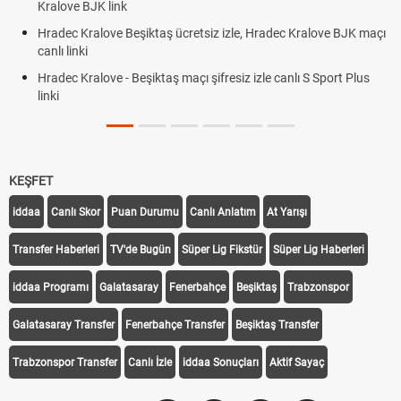
Kralove BJK link
Hradec Kralove Beşiktaş ücretsiz izle, Hradec Kralove BJK maçı
canlı linki
Hradec Kralove - Beşiktaş maçı şifresiz izle canlı S Sport Plus
linki
KEŞFET
iddaa
Canlı Skor
Puan Durumu
Canlı Anlatım
At Yarışı
Transfer Haberleri
TV'de Bugün
Süper Lig Fikstür
Süper Lig Haberleri
iddaa Programı
Galatasaray
Fenerbahçe
Beşiktaş
Trabzonspor
Galatasaray Transfer
Fenerbahçe Transfer
Beşiktaş Transfer
Trabzonspor Transfer
Canlı İzle
iddaa Sonuçları
Aktif Sayaç