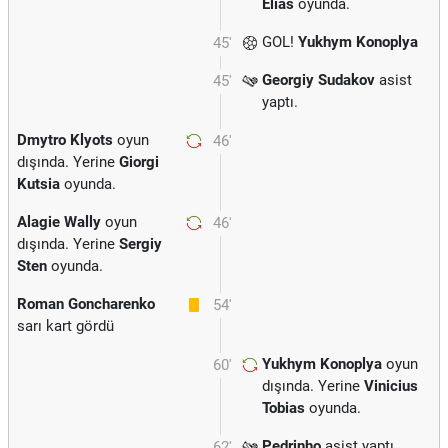
Elias
oyunda.
GOL!
Yukhym Konoplya
45'
Georgiy Sudakov
asist
45'
yaptı.
Dmytro Klyots
oyun
46'
dışında. Yerine
Giorgi
Kutsia
oyunda.
Alagie Wally
oyun
46'
dışında. Yerine
Sergiy
Sten
oyunda.
Roman Goncharenko
54'
sarı kart gördü
Yukhym Konoplya
oyun
60'
dışında. Yerine
Vinicius
Tobias
oyunda.
Pedrinho
asist yaptı.
62'