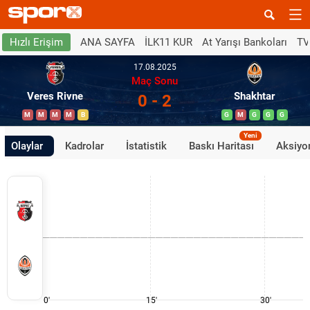
ANA SAYFA
İLK11 KUR
At Yarışı Bankoları
TV
Hızlı Erişim
17.08.2025
Maç Sonu
Veres Rivne
Shakhtar
0 - 2
M
M
M
M
B
G
M
G
G
G
Yeni
Olaylar
Kadrolar
İstatistik
Baskı Haritası
Aksiyon
0'
15'
30'