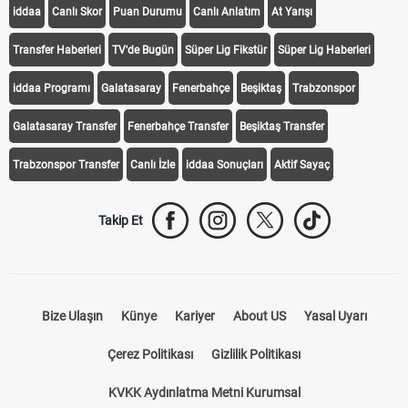
iddaa
Canlı Skor
Puan Durumu
Canlı Anlatım
At Yarışı
Transfer Haberleri
TV'de Bugün
Süper Lig Fikstür
Süper Lig Haberleri
iddaa Programı
Galatasaray
Fenerbahçe
Beşiktaş
Trabzonspor
Galatasaray Transfer
Fenerbahçe Transfer
Beşiktaş Transfer
Trabzonspor Transfer
Canlı İzle
iddaa Sonuçları
Aktif Sayaç
Takip Et
Bize Ulaşın
Künye
Kariyer
About US
Yasal Uyarı
Çerez Politikası
Gizlilik Politikası
KVKK Aydınlatma Metni Kurumsal