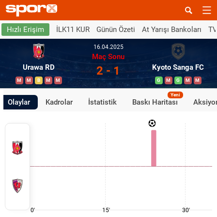
İLK11 KUR
Günün Özeti
At Yarışı Bankoları
TV
Hızlı Erişim
16.04.2025
Maç Sonu
Urawa RD
Kyoto Sanga FC
2 - 1
M
M
B
M
M
G
M
G
M
M
Yeni
Olaylar
Kadrolar
İstatistik
Baskı Haritası
Aksiyon
0'
15'
30'