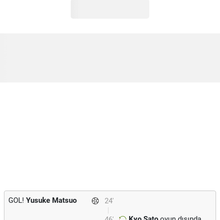
GOL!
Yusuke Matsuo
24'
Kyo Sato
oyun dışında.
46'