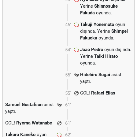
Yerine
Shinnosuke
Fukuda
oyunda.
Takuji Yonemoto
oyun
46'
dışında. Yerine
Shimpei
Fukuoka
oyunda.
Joao Pedro
oyun dışında.
54'
Yerine
Taiki Hirato
oyunda.
Hidehiro Sugai
asist
55'
yaptı.
GOL!
Rafael Elias
55'
Samuel Gustafson
asist
61'
yaptı.
GOL!
Ryoma Watanabe
61'
Takuro Kaneko
oyun
62'