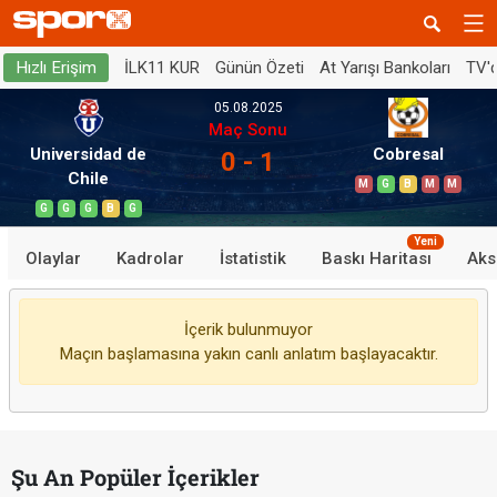
İLK11 KUR
Günün Özeti
At Yarışı Bankoları
TV'
Hızlı Erişim
05.08.2025
Maç Sonu
Universidad de
Cobresal
0 - 1
Chile
M
G
B
M
M
G
G
G
B
G
Yeni
Olaylar
Kadrolar
İstatistik
Baskı Haritası
Aks
İçerik bulunmuyor
Maçın başlamasına yakın canlı anlatım başlayacaktır.
Şu An Popüler İçerikler