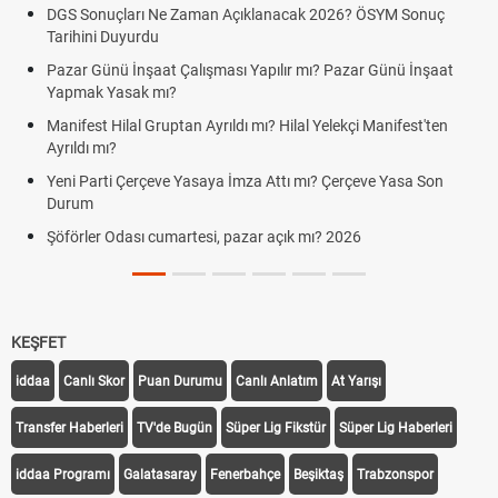
DGS Sonuçları Ne Zaman Açıklanacak 2026? ÖSYM Sonuç
Tarihini Duyurdu
Pazar Günü İnşaat Çalışması Yapılır mı? Pazar Günü İnşaat
Yapmak Yasak mı?
Manifest Hilal Gruptan Ayrıldı mı? Hilal Yelekçi Manifest'ten
Ayrıldı mı?
Yeni Parti Çerçeve Yasaya İmza Attı mı? Çerçeve Yasa Son
Durum
Şöförler Odası cumartesi, pazar açık mı? 2026
KEŞFET
iddaa
Canlı Skor
Puan Durumu
Canlı Anlatım
At Yarışı
Transfer Haberleri
TV'de Bugün
Süper Lig Fikstür
Süper Lig Haberleri
iddaa Programı
Galatasaray
Fenerbahçe
Beşiktaş
Trabzonspor