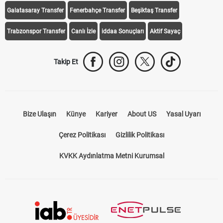
Galatasaray Transfer
Fenerbahçe Transfer
Beşiktaş Transfer
Trabzonspor Transfer
Canlı İzle
iddaa Sonuçları
Aktif Sayaç
Takip Et
Bize Ulaşın
Künye
Kariyer
About US
Yasal Uyarı
Çerez Politikası
Gizlilik Politikası
KVKK Aydınlatma Metni Kurumsal