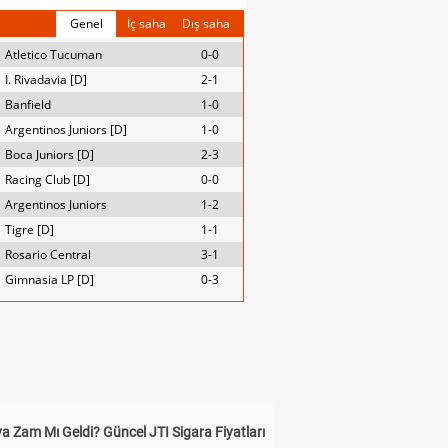
Genel
İç saha
Dış saha
Atletico Tucuman
0-0
I. Rivadavia [D]
2-1
Banfield
1-0
Argentinos Juniors [D]
1-0
Boca Juniors [D]
2-3
Racing Club [D]
0-0
Argentinos Juniors
1-2
Tigre [D]
1-1
Rosario Central
3-1
Gimnasia LP [D]
0-3
a Zam Mı Geldi? Güncel JTI Sigara Fiyatları