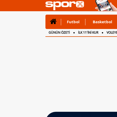
Futbol
Basketbol
GÜNÜN ÖZETİ
İLK 11'İNİ KUR
VOLEYB
CANLI ANLATIM
İNGİLTERE