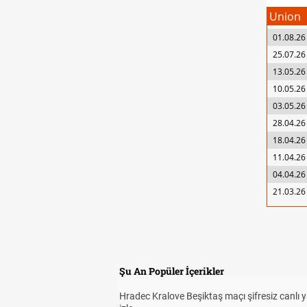
Union
01.08.26
25.07.26
13.05.26
10.05.26
03.05.26
28.04.26
18.04.26
11.04.26
04.04.26
21.03.26
Şu An Popüler İçerikler
Hradec Kralove Beşiktaş maçı şifresiz canlı 