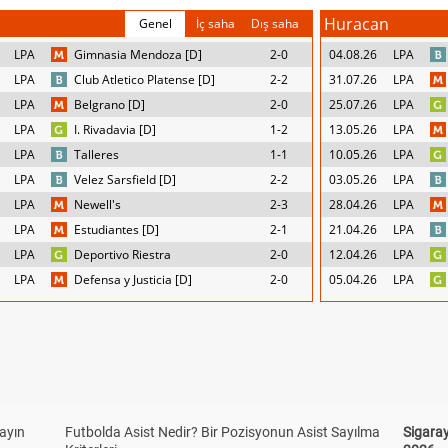
Huracan
Genel
İç saha
Dış saha
LPA
Gimnasia Mendoza [D]
2-0
04.08.26
LPA
LPA
Club Atletico Platense [D]
2-2
31.07.26
LPA
LPA
Belgrano [D]
2-0
25.07.26
LPA
LPA
I. Rivadavia [D]
1-2
13.05.26
LPA
LPA
Talleres
1-1
10.05.26
LPA
LPA
Velez Sarsfield [D]
2-2
03.05.26
LPA
LPA
Newell's
2-3
28.04.26
LPA
LPA
Estudiantes [D]
2-1
21.04.26
LPA
LPA
Deportivo Riestra
2-0
12.04.26
LPA
LPA
Defensa y Justicia [D]
2-0
05.04.26
LPA
yayın
Futbolda Asist Nedir? Bir Pozisyonun Asist Sayılma
Sigaray