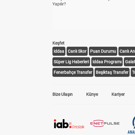
Yapılır?
Keşfet
iddaa
Canlı Skor
Puan Durumu
Canlı An
Süper Lig Haberleri
iddaa Programı
Gala
Fenerbahçe Transfer
Beşiktaş Transfer
T
Bize Ulaşın
Künye
Kariyer