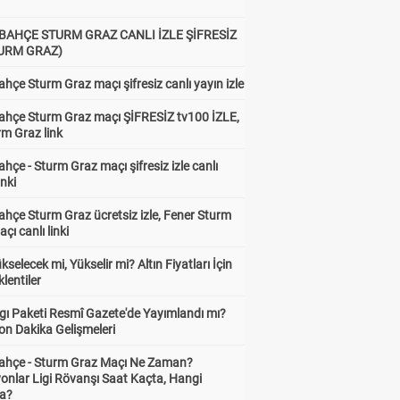
BAHÇE STURM GRAZ CANLI İZLE ŞİFRESİZ
TURM GRAZ)
hçe Sturm Graz maçı şifresiz canlı yayın izle
ahçe Sturm Graz maçı ŞİFRESİZ tv100 İZLE,
rm Graz link
hçe - Sturm Graz maçı şifresiz izle canlı
inki
hçe Sturm Graz ücretsiz izle, Fener Sturm
çı canlı linki
ükselecek mi, Yükselir mi? Altın Fiyatları İçin
lentiler
gı Paketi Resmî Gazete'de Yayımlandı mı?
on Dakika Gelişmeleri
ahçe - Sturm Graz Maçı Ne Zaman?
onlar Ligi Rövanşı Saat Kaçta, Hangi
a?