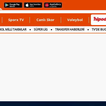
Sporx TV
Canlı Skor
Voleybol
OL MİLLİ TAKIMLAR
SÜPER LİG
TRANSFER HABERLERİ
TV'DE BU