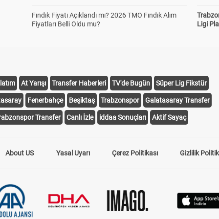
Fındık Fiyatı Açıklandı mı? 2026 TMO Fındık Alım
Trabzo
Fiyatları Belli Oldu mu?
Ligi Pla
latım
At Yarışı
Transfer Haberleri
TV'de Bugün
Süper Lig Fikstür
tasaray
Fenerbahçe
Beşiktaş
Trabzonspor
Galatasaray Transfer
rabzonspor Transfer
Canlı İzle
iddaa Sonuçları
Aktif Sayaç
About US
Yasal Uyarı
Çerez Politikası
Gizlilik Politi