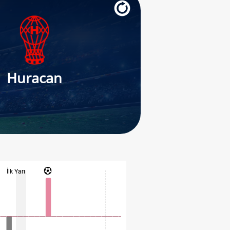
Huracan
İlk Yarı