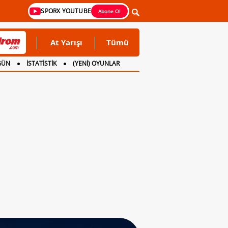
SPORX YOUTUBE
Abone Ol
At Yarışı
Tümü
GÜN
İSTATİSTİK
(YENİ) OYUNLAR