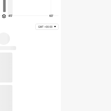
45'
60'
75'
GMT +00:00