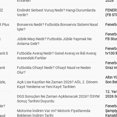
Kriterleri
2026
İZ
Endirekt Serbest Vuruş Nedir? Hangi Durumlarda
FENER
Verilir?
(FB S
t Plus
Bonservis Nedir? Futbolda Bonservis Sistemi Nasıl
Fenerba
İşler?
Fenerb
c
Jübile Maçı Nedir? Futbolda Jübile Yapmak Ne
FB Stu
Anlama Gelir?
Fenerba
anlı S
Futbolda Averaj Nedir? Genel Averaj ve İkili Averaj
tv100 l
Arasındaki Farklar
Fenerba
anlı
Futbolda Ofsayt Nedir? Ofsayt Nasıl ve Neden
Graz ma
Olur?
Altın Y
zle,
Açık Lise Kayıtları Ne Zaman 2026? AÖL 2. Dönem
Son Bek
Kayıt Yenileme ve Yeni Kayıt Tarihleri
12. Yar
DGS Sonuçları Ne Zaman Açıklanacak 2026? ÖSYM
2026 S
Sonuç Tarihini Duyurdu
lır?
Fenerb
Motorine İndirim Var mı? Motorin Fiyatlarında
Şampiy
Beklenen İndirim Tarihi
Kanald
asıl