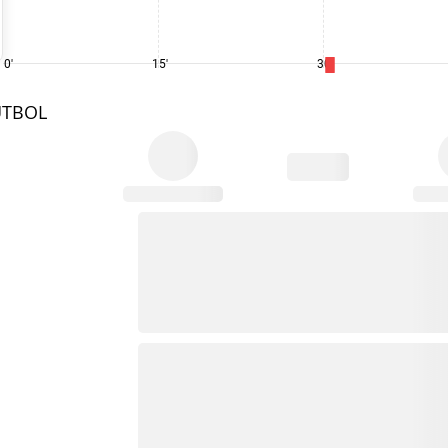
0'
15'
30'
UTBOL