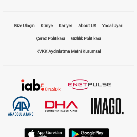
Bize Ulaşın
Künye
Kariyer
About US
Yasal Uyarı
Çerez Politikası
Gizlilik Politikası
KVKK Aydınlatma Metni Kurumsal