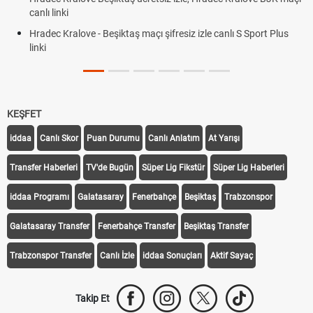
canlı linki
Hradec Kralove - Beşiktaş maçı şifresiz izle canlı S Sport Plus
linki
KEŞFET
iddaa
Canlı Skor
Puan Durumu
Canlı Anlatım
At Yarışı
Transfer Haberleri
TV'de Bugün
Süper Lig Fikstür
Süper Lig Haberleri
iddaa Programı
Galatasaray
Fenerbahçe
Beşiktaş
Trabzonspor
Galatasaray Transfer
Fenerbahçe Transfer
Beşiktaş Transfer
Trabzonspor Transfer
Canlı İzle
iddaa Sonuçları
Aktif Sayaç
Takip Et