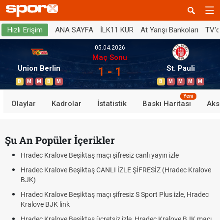
ANA SAYFA
İLK11 KUR
At Yarışı Bankoları
TV'
Hızlı Erişim
05.04.2026
Maç Sonu
Union Berlin
St. Pauli
1 - 1
B
M
M
B
M
B
M
M
M
M
Yeni
Olaylar
Kadrolar
İstatistik
Baskı Haritası
Aks
Şu An Popüler İçerikler
Hradec Kralove Beşiktaş maçı şifresiz canlı yayın izle
Hradec Kralove Beşiktaş CANLI İZLE ŞİFRESİZ (Hradec Kralove
BJK)
Hradec Kralove Beşiktaş maçı şifresiz S Sport Plus izle, Hradec
Kralove BJK link
Hradec Kralove Beşiktaş ücretsiz izle, Hradec Kralove BJK maçı