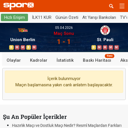
İLK11 KUR
Günün Özeti
At Yarışı Bankoları
TV'
Hızlı Erişim
05.04.2026
Maç Sonu
Union Berlin
St. Pauli
1 - 1
B
M
M
B
M
B
M
M
M
M
Yeni
Olaylar
Kadrolar
İstatistik
Baskı Haritası
Aks
İçerik bulunmuyor
Maçın başlamasına yakın canlı anlatım başlayacaktır.
Şu An Popüler İçerikler
Hazırlık Maçı ve Dostluk Maçı Nedir? Resmî Maçlardan Farkları