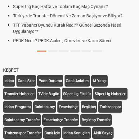
Süper Lig Kaç Hafta ve Toplam Kaç Maç Oynanır?
Türkiye'de Transfer Dönemi Ne Zaman Başlıyor ve Bitiyor?
TFF Yabancı Oyuncu Kuralı Nedir? Güncel Sezonda Nasıl
Uygulanıyor?
PFDK Nedir? PFDK Açılımı, Görevleri ve Karar Süreci
KEŞFET
iddaa
Canlı Skor
Puan Durumu
Canlı Anlatım
At Yarışı
Transfer Haberleri
TV'de Bugün
Süper Lig Fikstür
Süper Lig Haberleri
iddaa Programı
Galatasaray
Fenerbahçe
Beşiktaş
Trabzonspor
Galatasaray Transfer
Fenerbahçe Transfer
Beşiktaş Transfer
Trabzonspor Transfer
Canlı İzle
iddaa Sonuçları
Aktif Sayaç