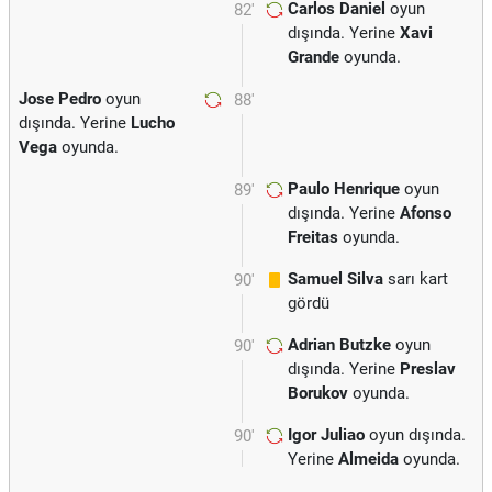
Carlos Daniel
oyun
82'
dışında. Yerine
Xavi
Grande
oyunda.
Jose Pedro
oyun
88'
dışında. Yerine
Lucho
Vega
oyunda.
Paulo Henrique
oyun
89'
dışında. Yerine
Afonso
Freitas
oyunda.
Samuel Silva
sarı kart
90'
gördü
Adrian Butzke
oyun
90'
dışında. Yerine
Preslav
Borukov
oyunda.
Igor Juliao
oyun dışında.
90'
Yerine
Almeida
oyunda.