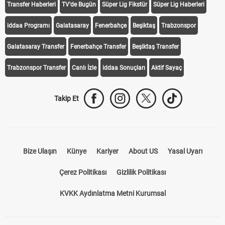
Transfer Haberleri
TV'de Bugün
Süper Lig Fikstür
Süper Lig Haberleri
iddaa Programı
Galatasaray
Fenerbahçe
Beşiktaş
Trabzonspor
Galatasaray Transfer
Fenerbahçe Transfer
Beşiktaş Transfer
Trabzonspor Transfer
Canlı İzle
iddaa Sonuçları
Aktif Sayaç
Takip Et
Bize Ulaşın
Künye
Kariyer
About US
Yasal Uyarı
Çerez Politikası
Gizlilik Politikası
KVKK Aydınlatma Metni Kurumsal