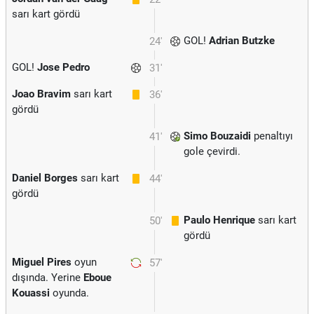
sarı kart gördü
GOL!
Adrian Butzke
24'
GOL!
Jose Pedro
31'
Joao Bravim
sarı kart
36'
gördü
Simo Bouzaidi
penaltıyı
41'
gole çevirdi.
Daniel Borges
sarı kart
44'
gördü
Paulo Henrique
sarı kart
50'
gördü
Miguel Pires
oyun
57'
dışında. Yerine
Eboue
Kouassi
oyunda.