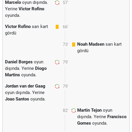
Marcelo
oyun dışında.
57'
Yerine
Victor Rofino
oyunda.
Victor Rofino
sarı kart
66'
gördü
Noah Madsen
sarı kart
73'
gördü
Daniel Borges
oyun
79'
dışında. Yerine
Diogo
Martins
oyunda.
Jordan van der Gaag
79'
oyun dışında. Yerine
Joao Santos
oyunda.
Martin Tejon
oyun
82'
dışında. Yerine
Francisco
Gomes
oyunda.