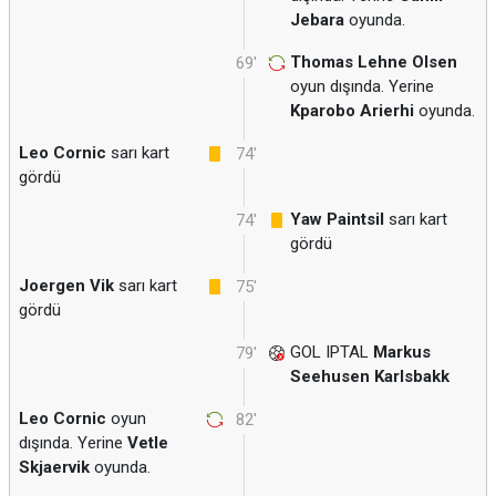
Jebara
oyunda.
Thomas Lehne Olsen
69'
oyun dışında. Yerine
Kparobo Arierhi
oyunda.
Leo Cornic
sarı kart
74'
gördü
Yaw Paintsil
sarı kart
74'
gördü
Joergen Vik
sarı kart
75'
gördü
GOL IPTAL
Markus
79'
Seehusen Karlsbakk
Leo Cornic
oyun
82'
dışında. Yerine
Vetle
Skjaervik
oyunda.