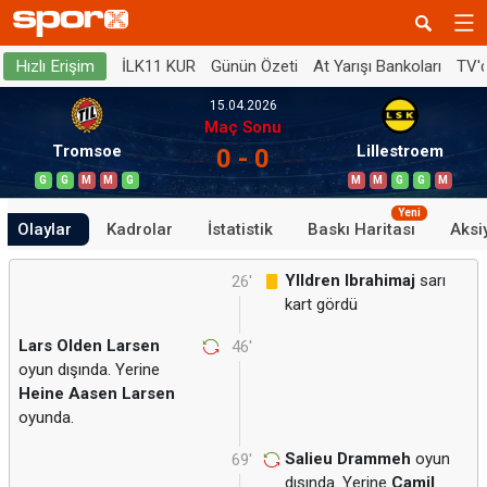
İLK11 KUR
Günün Özeti
At Yarışı Bankoları
TV'
Hızlı Erişim
15.04.2026
Maç Sonu
Tromsoe
Lillestroem
0 - 0
G
G
M
M
G
M
M
G
G
M
Yeni
Olaylar
Kadrolar
İstatistik
Baskı Haritası
Aksi
Ylldren Ibrahimaj
sarı
26'
kart gördü
Lars Olden Larsen
46'
oyun dışında. Yerine
Heine Aasen Larsen
oyunda.
Salieu Drammeh
oyun
69'
dışında. Yerine
Camil