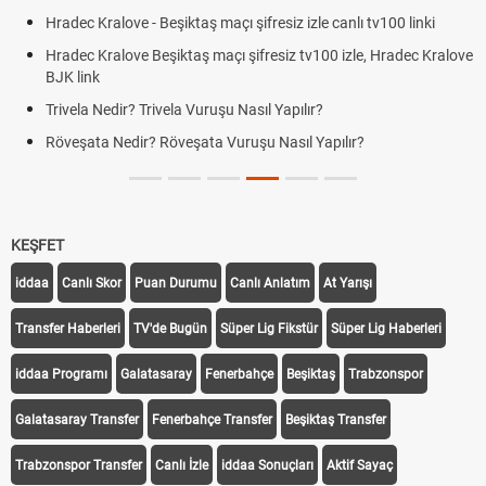
Hradec Kralove - Beşiktaş maçı şifresiz izle canlı tv100 linki
Hradec Kralove Beşiktaş maçı şifresiz tv100 izle, Hradec Kralove
BJK link
Trivela Nedir? Trivela Vuruşu Nasıl Yapılır?
Röveşata Nedir? Röveşata Vuruşu Nasıl Yapılır?
KEŞFET
iddaa
Canlı Skor
Puan Durumu
Canlı Anlatım
At Yarışı
Transfer Haberleri
TV'de Bugün
Süper Lig Fikstür
Süper Lig Haberleri
iddaa Programı
Galatasaray
Fenerbahçe
Beşiktaş
Trabzonspor
Galatasaray Transfer
Fenerbahçe Transfer
Beşiktaş Transfer
Trabzonspor Transfer
Canlı İzle
iddaa Sonuçları
Aktif Sayaç