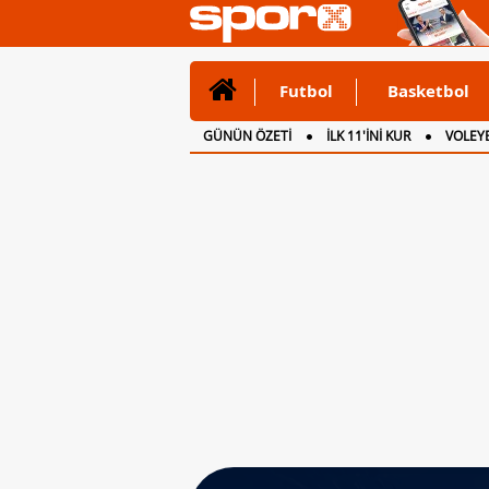
Futbol
Basketbol
GÜNÜN ÖZETİ
İLK 11'İNİ KUR
VOLEYB
CANLI ANLATIM
İNGİLTERE