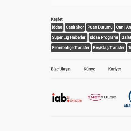
Keşfet
iddaa
Canlı Skor
Puan Durumu
Canlı An
Süper Lig Haberleri
iddaa Programı
Gala
Fenerbahçe Transfer
Beşiktaş Transfer
T
Bize Ulaşın
Künye
Kariyer