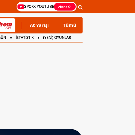
SPORX YOUTUBE
Abone Ol
At Yarışı
Tümü
GÜN
İSTATİSTİK
(YENİ) OYUNLAR