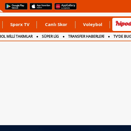
Sporx TV
Canlı Skor
Voleybol
OL MİLLİ TAKIMLAR
SÜPER LİG
TRANSFER HABERLERİ
TV'DE BU