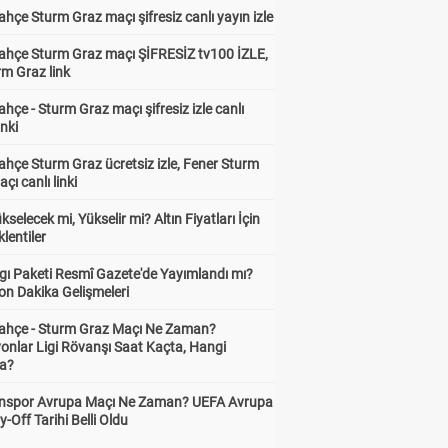
hçe Sturm Graz maçı şifresiz canlı yayın izle
ahçe Sturm Graz maçı ŞİFRESİZ tv100 İZLE,
rm Graz link
hçe - Sturm Graz maçı şifresiz izle canlı
inki
hçe Sturm Graz ücretsiz izle, Fener Sturm
çı canlı linki
ükselecek mi, Yükselir mi? Altın Fiyatları İçin
lentiler
gı Paketi Resmî Gazete'de Yayımlandı mı?
on Dakika Gelişmeleri
ahçe - Sturm Graz Maçı Ne Zaman?
onlar Ligi Rövanşı Saat Kaçta, Hangi
a?
nspor Avrupa Maçı Ne Zaman? UEFA Avrupa
y-Off Tarihi Belli Oldu