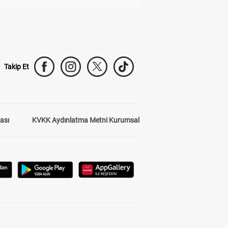
Takip Et
kası
KVKK Aydınlatma Metni Kurumsal