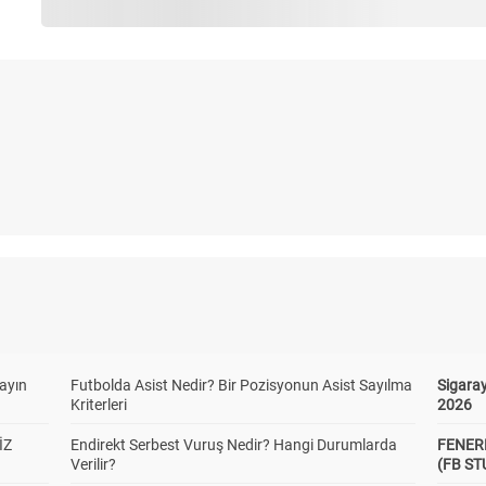
yayın
Futbolda Asist Nedir? Bir Pozisyonun Asist Sayılma
Sigaray
Kriterleri
2026
İZ
Endirekt Serbest Vuruş Nedir? Hangi Durumlarda
FENER
Verilir?
(FB S