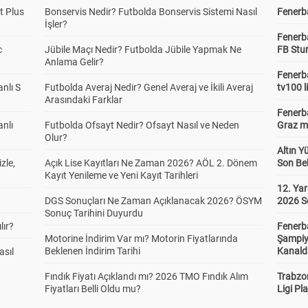
t Plus
Bonservis Nedir? Futbolda Bonservis Sistemi Nasıl
Fenerba
İşler?
Fenerb
c
Jübile Maçı Nedir? Futbolda Jübile Yapmak Ne
FB Stu
Anlama Gelir?
Fenerba
anlı S
Futbolda Averaj Nedir? Genel Averaj ve İkili Averaj
tv100 l
Arasındaki Farklar
Fenerba
anlı
Futbolda Ofsayt Nedir? Ofsayt Nasıl ve Neden
Graz ma
Olur?
Altın Y
zle,
Açık Lise Kayıtları Ne Zaman 2026? AÖL 2. Dönem
Son Bek
Kayıt Yenileme ve Yeni Kayıt Tarihleri
12. Yar
DGS Sonuçları Ne Zaman Açıklanacak 2026? ÖSYM
2026 S
Sonuç Tarihini Duyurdu
lır?
Fenerb
Motorine İndirim Var mı? Motorin Fiyatlarında
Şampiy
Beklenen İndirim Tarihi
Kanald
asıl
Fındık Fiyatı Açıklandı mı? 2026 TMO Fındık Alım
Trabzo
Fiyatları Belli Oldu mu?
Ligi Pla