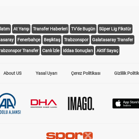
latım
At Yarışı
Transfer Haberleri
TV'de Bugün
Süper Lig Fikstür
tasaray
Fenerbahçe
Beşiktaş
Trabzonspor
Galatasaray Transfer
rabzonspor Transfer
Canlı İzle
iddaa Sonuçları
Aktif Sayaç
About US
Yasal Uyarı
Çerez Politikası
Gizlilik Politi