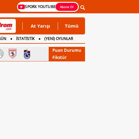
SPORX YOUTUBE
Abone Ol
At Yarışı
Tümü
GÜN
İSTATİSTİK
(YENİ) OYUNLAR
Puan Durumu
Fikstür