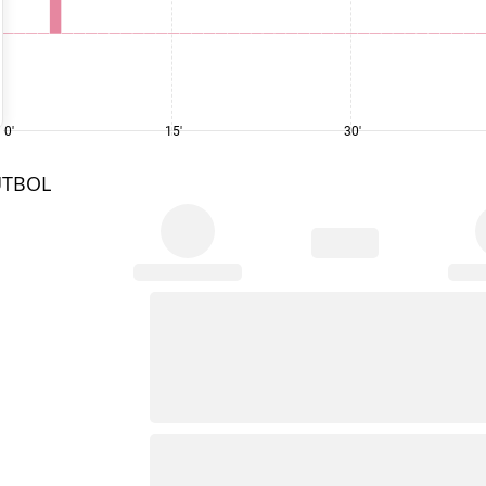
0'
15'
30'
UTBOL