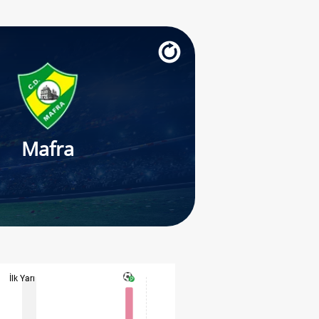
Mafra
İlk Yarı