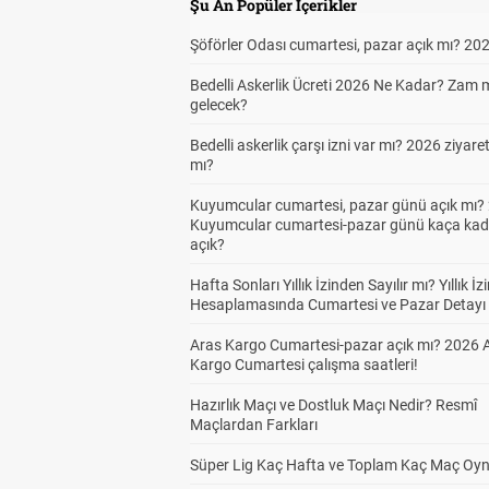
Şu An Popüler İçerikler
Şöförler Odası cumartesi, pazar açık mı? 20
Bedelli Askerlik Ücreti 2026 Ne Kadar? Zam 
gelecek?
Bedelli askerlik çarşı izni var mı? 2026 ziyare
mı?
Kuyumcular cumartesi, pazar günü açık mı? 
Kuyumcular cumartesi-pazar günü kaça kad
açık?
Hafta Sonları Yıllık İzinden Sayılır mı? Yıllık İz
Hesaplamasında Cumartesi ve Pazar Detayı
Aras Kargo Cumartesi-pazar açık mı? 2026 
Kargo Cumartesi çalışma saatleri!
Hazırlık Maçı ve Dostluk Maçı Nedir? Resmî
Maçlardan Farkları
Süper Lig Kaç Hafta ve Toplam Kaç Maç Oyn