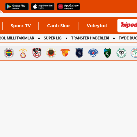
Sporx TV
Canlı Skor
Voleybol
OL MİLLİ TAKIMLAR
SÜPER LİG
TRANSFER HABERLERİ
TV'DE BU