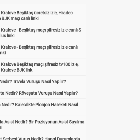
Kralove Beşiktaş ücretsiz izle, Hradec
 BJK maçı canlı linki
Kralove - Beşiktaş maçı şifresiz izle canlı S
lus linki
Kralove - Beşiktaş maçı şifresiz izle canlı
inki
Kralove Beşiktaş maçı şifresiz tv100 izle,
 Kralove BJK link
 Nedir? Trivela Vuruşu Nasıl Yapılır?
ta Nedir? Röveşata Vuruşu Nasıl Yapılır?
 Nedir? Kalecilikte Plonjon Hareketi Nasıl
?
a Asist Nedir? Bir Pozisyonun Asist Sayılma
ri
kt Serbest Vuruş Nedir? Hangi Durumlarda