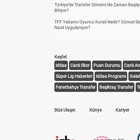
Türkiye'de Transfer Dönemi Ne Zaman Başlıy
Bitiyor?
TFF Yabancı Oyuncu Kuralı Nedir? Güncel S
Nasıl Uygulanıyor?
Keşfet
iddaa
Canlı Skor
Puan Durumu
Canlı An
Süper Lig Haberleri
iddaa Programı
Gala
Fenerbahçe Transfer
Beşiktaş Transfer
T
Bize Ulaşın
Künye
Kariyer