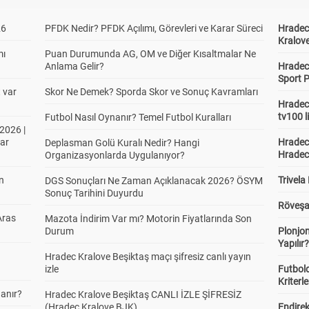
26
PFDK Nedir? PFDK Açılımı, Görevleri ve Karar Süreci
Hradec 
Kralove
mı
Puan Durumunda AG, OM ve Diğer Kısaltmalar Ne
Anlama Gelir?
Hradec 
Sport P
t var
Skor Ne Demek? Sporda Skor ve Sonuç Kavramları
Hradec 
tv100 l
Futbol Nasıl Oynanır? Temel Futbol Kuralları
2026 |
ar
Hradec 
Deplasman Golü Kuralı Nedir? Hangi
Hradec
Organizasyonlarda Uygulanıyor?
in
Trivela
DGS Sonuçları Ne Zaman Açıklanacak 2026? ÖSYM
Sonuç Tarihini Duyurdu
Röveşa
Aras
Mazota İndirim Var mı? Motorin Fiyatlarında Son
Durum
Plonjon
Yapılır
Hradec Kralove Beşiktaş maçı şifresiz canlı yayın
izle
Futbold
Kriterle
anır?
Hradec Kralove Beşiktaş CANLI İZLE ŞİFRESİZ
(Hradec Kralove BJK)
Endire