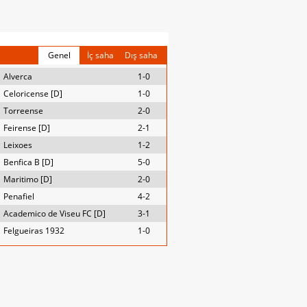
Genel
İç saha
Dış saha
Alverca
1-0
Celoricense [D]
1-0
Torreense
2-0
Feirense [D]
2-1
Leixoes
1-2
Benfica B [D]
5-0
Maritimo [D]
2-0
Penafiel
4-2
Academico de Viseu FC [D]
3-1
Felgueiras 1932
1-0