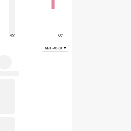
45'
60'
75'
GMT +00:00