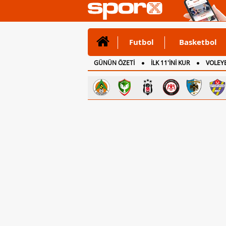
Futbol
Basketbol
GÜNÜN ÖZETİ
İLK 11'İNİ KUR
VOLEYB
CANLI ANLATIM
İNGİLTERE