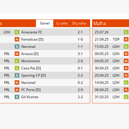
a
Mafra
Genel
İç saha
Dış saha
LDH
Amarante FC
2-1
25.07.26
Famalicao [D]
1-0
21.09.25
TDP
Nacional
1-1
15.05.25
LDH
PRL
Arouca [D]
3-1
09.05.25
LDH
PRL
Moreirense
2-0
04.05.25
LDH
PRL
Casa Pia [D]
0-1
30.04.25
LDH
PRL
Sporting CP [D]
2-2
20.04.25
LDH
PRL
Nacional
0-2
14.04.25
LDH
PRL
FC Porto [D]
2-0
06.04.25
LDH
PRL
Gil Vicente
2-2
31.03.25
LDH