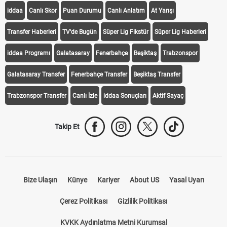
iddaa
Canlı Skor
Puan Durumu
Canlı Anlatım
At Yarışı
Transfer Haberleri
TV'de Bugün
Süper Lig Fikstür
Süper Lig Haberleri
iddaa Programı
Galatasaray
Fenerbahçe
Beşiktaş
Trabzonspor
Galatasaray Transfer
Fenerbahçe Transfer
Beşiktaş Transfer
Trabzonspor Transfer
Canlı İzle
iddaa Sonuçları
Aktif Sayaç
Takip Et
Bize Ulaşın
Künye
Kariyer
About US
Yasal Uyarı
Çerez Politikası
Gizlilik Politikası
KVKK Aydınlatma Metni Kurumsal