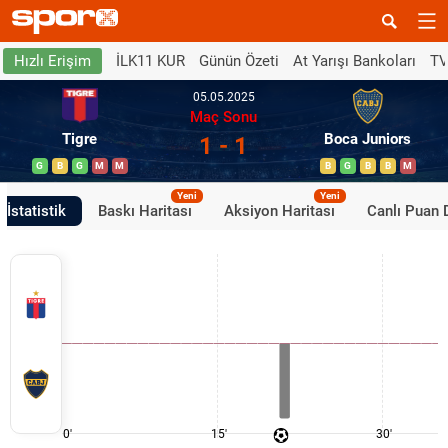
İLK11 KUR
Günün Özeti
At Yarışı Bankoları
TV
Hızlı Erişim
05.05.2025
Maç Sonu
Tigre
Boca Juniors
1 - 1
G
B
G
M
M
B
G
B
B
M
Yeni
Yeni
İstatistik
Baskı Haritası
Aksiyon Haritası
Canlı Puan
0'
15'
30'