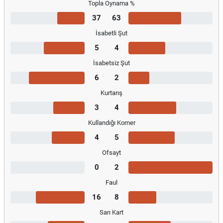
Topla Oynama %
37
63
İsabetli Şut
5
4
İsabetsiz Şut
6
2
Kurtarış
3
4
Kullandığı Korner
4
5
Ofsayt
0
2
Faul
16
8
Sarı Kart