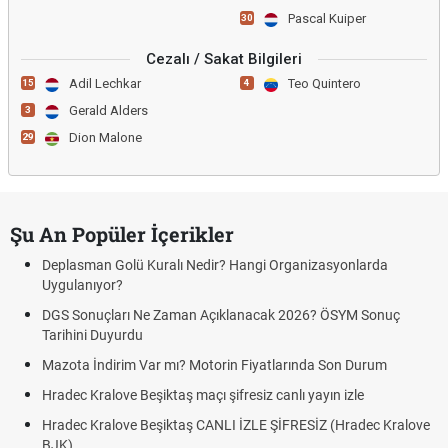
Pascal Kuiper
30
Cezalı / Sakat Bilgileri
Adil Lechkar
Teo Quintero
15
4
Gerald Alders
3
Dion Malone
29
Şu An Popüler İçerikler
Deplasman Golü Kuralı Nedir? Hangi Organizasyonlarda
Uygulanıyor?
DGS Sonuçları Ne Zaman Açıklanacak 2026? ÖSYM Sonuç
Tarihini Duyurdu
Mazota İndirim Var mı? Motorin Fiyatlarında Son Durum
Hradec Kralove Beşiktaş maçı şifresiz canlı yayın izle
Hradec Kralove Beşiktaş CANLI İZLE ŞİFRESİZ (Hradec Kralove
BJK)