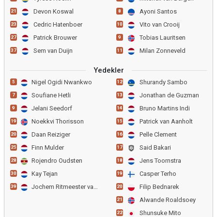
Devon Koswal
Ayoni Santos
21
8
Cedric Hatenboer
Vito van Crooij
23
10
Patrick Brouwer
Tobias Lauritsen
27
9
Sem van Duijn
Milan Zonneveld
37
11
Yedekler
Nigel Ogidi Nwankwo
Shurandy Sambo
5
12
Soufiane Hetli
Jonathan de Guzman
7
13
Jelani Seedorf
Bruno Martins Indi
9
14
Noekkvi Thorisson
Patrick van Aanholt
19
15
Daan Reiziger
Pelle Clement
20
16
Finn Mulder
Said Bakari
25
17
Rojendro Oudsten
Jens Toornstra
28
18
Kay Tejan
Casper Terho
30
19
Jochem Ritmeester van de
Filip Bednarek
39
20
Alwande Roaldsoey
21
Shunsuke Mito
22