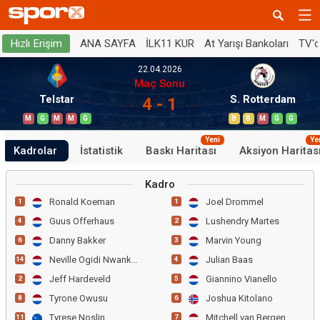
ANA SAYFA
İLK11 KUR
At Yarışı Bankoları
TV'
Hızlı Erişim
22.04.2026
Maç Sonu
Telstar
S. Rotterdam
4 - 1
M
G
M
M
G
B
B
M
G
G
Yeni
Ye
Kadrolar
İstatistik
Baskı Haritası
Aksiyon Haritas
Kadro
Ronald Koeman
Joel Drommel
1
1
Guus Offerhaus
Lushendry Martes
4
2
Danny Bakker
Marvin Young
6
3
Neville Ogidi Nwankwo
Julian Baas
14
4
Jeff Hardeveld
Giannino Vianello
2
5
Tyrone Owusu
Joshua Kitolano
8
6
Tyrese Noslin
Mitchell van Bergen
11
7