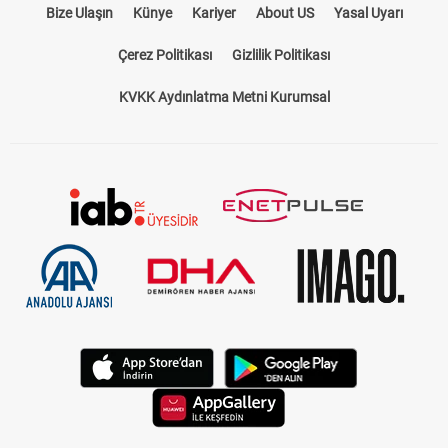
Bize Ulaşın
Künye
Kariyer
About US
Yasal Uyarı
Çerez Politikası
Gizlilik Politikası
KVKK Aydınlatma Metni Kurumsal