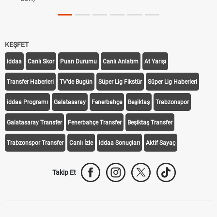
KEŞFET
iddaa
Canlı Skor
Puan Durumu
Canlı Anlatım
At Yarışı
Transfer Haberleri
TV'de Bugün
Süper Lig Fikstür
Süper Lig Haberleri
iddaa Programı
Galatasaray
Fenerbahçe
Beşiktaş
Trabzonspor
Galatasaray Transfer
Fenerbahçe Transfer
Beşiktaş Transfer
Trabzonspor Transfer
Canlı İzle
iddaa Sonuçları
Aktif Sayaç
Takip Et