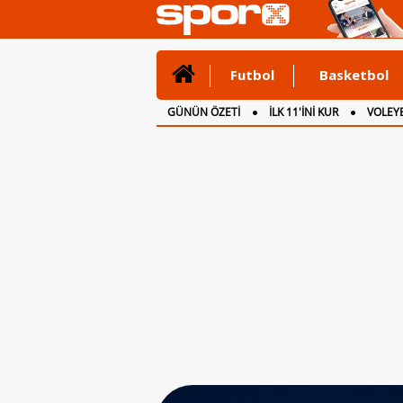
Futbol
Basketbol
GÜNÜN ÖZETİ
İLK 11'İNİ KUR
VOLEYB
CANLI ANLATIM
İNGİLTERE