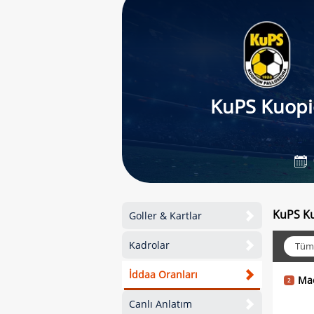
KuPS Kuopi
KuPS Ku
Goller & Kartlar
Kadrolar
Tüm
İddaa Oranları
Ma
2
Canlı Anlatım