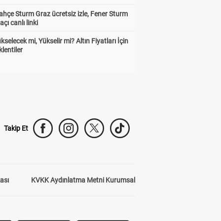
4.98
11.15
hçe Sturm Graz ücretsiz izle, Fener Sturm
çı canlı linki
ükselecek mi, Yükselir mi? Altın Fiyatları İçin
lentiler
6+ gol
7.85
Takip Et
kası
KVKK Aydınlatma Metni Kurumsal