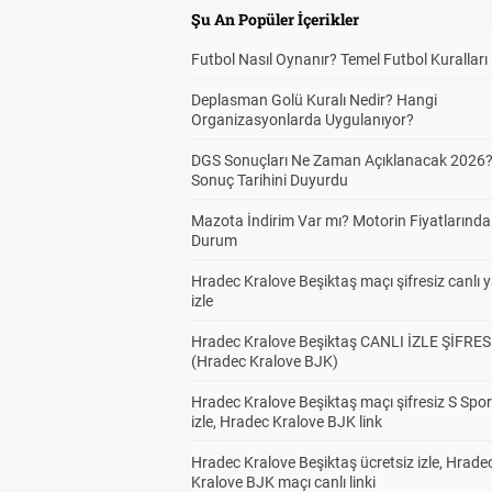
Şu An Popüler İçerikler
Futbol Nasıl Oynanır? Temel Futbol Kuralları
Alt
2
Deplasman Golü Kuralı Nedir? Hangi
Organizasyonlarda Uygulanıyor?
DGS Sonuçları Ne Zaman Açıklanacak 2026
Alt
2
Sonuç Tarihini Duyurdu
Mazota İndirim Var mı? Motorin Fiyatlarınd
Durum
Alt
2
Hradec Kralove Beşiktaş maçı şifresiz canlı 
izle
Hradec Kralove Beşiktaş CANLI İZLE ŞİFRES
(Hradec Kralove BJK)
Alt
2
Hradec Kralove Beşiktaş maçı şifresiz S Spor
izle, Hradec Kralove BJK link
Hradec Kralove Beşiktaş ücretsiz izle, Hrade
Han
2
Kralove BJK maçı canlı linki
Kaz