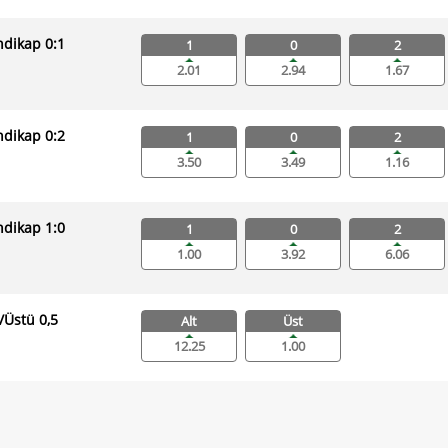
dikap 0:1
1
0
2
2.01
2.94
1.67
dikap 0:2
1
0
2
3.50
3.49
1.16
dikap 1:0
1
0
2
1.00
3.92
6.06
ı/Üstü 0,5
Alt
Üst
12.25
1.00
ı/Üstü 1,5
Alt
Üst
4.48
1.00