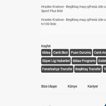
Hradec Kralove - Beşiktaş maçı şifresiz izle c
Sport Plus linki
Hradec Kralove - Beşiktaş maçı şifresiz izle c
tv100 linki
İki
2
Keşfet
Top
2
iddaa
Canlı Skor
Puan Durumu
Canlı An
Süper Lig Haberleri
iddaa Programı
Gala
Fenerbahçe Transfer
Beşiktaş Transfer
T
Kor
2
10,
Bize Ulaşın
Künye
Kariyer
Kor
2
11,