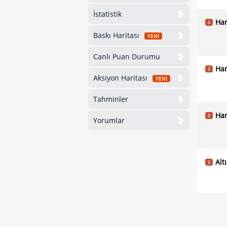
İstatistik
Han
2
Baskı Haritası
YENİ
Canlı Puan Durumu
Han
2
Aksiyon Haritası
YENİ
Tahminler
Han
2
Yorumlar
Alt
2
Alt
2