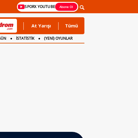
SPORX YOUTUBE
Abone Ol
At Yarışı
Tümü
GÜN
İSTATİSTİK
(YENİ) OYUNLAR