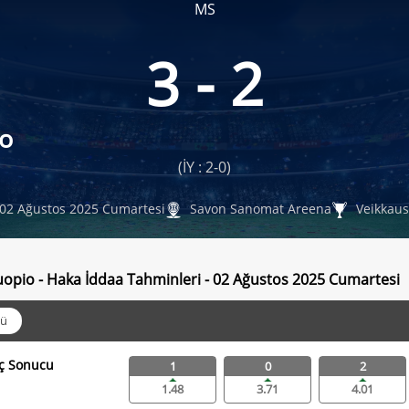
MS
3 - 2
o
(İY : 2-0)
02 Ağustos 2025 Cumartesi
Savon Sanomat Areena
Veikkaus
opio - Haka İddaa Tahminleri - 02 Ağustos 2025 Cumartesi
ü
ç Sonucu
1
0
2
1.48
3.71
4.01