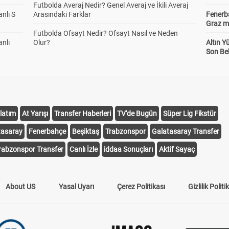
3.73
3.72
2.92
Futbolda Averaj Nedir? Genel Averaj ve İkili Averaj
anlı S
Arasındaki Farklar
Fenerba
Dep 3+
0
Graz ma
25.00
2.91
Futbolda Ofsayt Nedir? Ofsayt Nasıl ve Neden
anlı
Olur?
Altın Y
Son Bek
nci Yarı Sonucu
1
0
2
1.80
2.64
3.83
lam Gol
0-1 gol
2-3 gol
4-5 gol
latım
At Yarışı
Transfer Haberleri
TV'de Bugün
Süper Lig Fikstür
4.79
1.96
2.87
tasaray
Fenerbahçe
Beşiktaş
Trabzonspor
Galatasaray Transfer
rabzonspor Transfer
Canlı İzle
iddaa Sonuçları
Aktif Sayaç
ner Sayısı Altı/Üstü
Alt
Üst
5
1.52
1.78
About US
Yasal Uyarı
Çerez Politikası
Gizlilik Politi
ner Sayısı Altı/Üstü
Alt
Üst
5
1.29
2.27