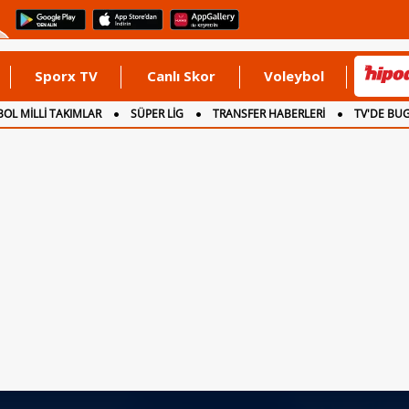
Sporx TV
Canlı Skor
Voleybol
OL MİLLİ TAKIMLAR
SÜPER LİG
TRANSFER HABERLERİ
TV'DE BU