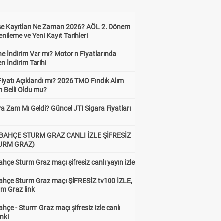
ise Kayıtları Ne Zaman 2026? AÖL 2. Dönem
enileme ve Yeni Kayıt Tarihleri
e İndirim Var mı? Motorin Fiyatlarında
n İndirim Tarihi
Fiyatı Açıklandı mı? 2026 TMO Fındık Alım
rı Belli Oldu mu?
a Zam Mı Geldi? Güncel JTI Sigara Fiyatları
BAHÇE STURM GRAZ CANLI İZLE ŞİFRESİZ
TURM GRAZ)
hçe Sturm Graz maçı şifresiz canlı yayın izle
ahçe Sturm Graz maçı ŞİFRESİZ tv100 İZLE,
rm Graz link
hçe - Sturm Graz maçı şifresiz izle canlı
Dep 1
Dep 2
inki