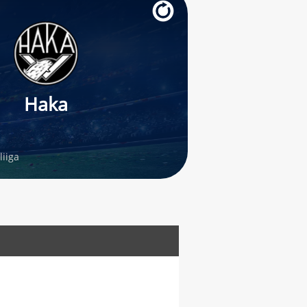
Haka
liiga