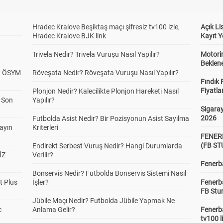
ı/Üstü 2,5
Hradec Kralove Beşiktaş maçı şifresiz tv100 izle,
Açık L
Alt
Üst
Hradec Kralove BJK link
Kayıt Y
2.15
1.37
Trivela Nedir? Trivela Vuruşu Nasıl Yapılır?
Motorin
Beklene
? ÖSYM
ı/Üstü 3,5
Röveşata Nedir? Röveşata Vuruşu Nasıl Yapılır?
Alt
Üst
Fındık 
1.40
2.09
Fiyatla
Plonjon Nedir? Kalecilikte Plonjon Hareketi Nasıl
a Son
Yapılır?
Sigaray
2026
ı/Üstü 4,5
Futbolda Asist Nedir? Bir Pozisyonun Asist Sayılma
Alt
Üst
yayın
Kriterleri
1.09
3.65
FENER
(FB S
Endirekt Serbest Vuruş Nedir? Hangi Durumlarda
İZ
Verilir?
Fenerba
ı/Üstü 5,5
Alt
Üst
Bonservis Nedir? Futbolda Bonservis Sistemi Nasıl
1.00
6.86
t Plus
İşler?
Fenerb
FB Stu
Jübile Maçı Nedir? Futbolda Jübile Yapmak Ne
c
Anlama Gelir?
Fenerba
gi Takım Kaç Farkla
Ev 3+
Ev 2
Ev 1
tv100 l
anır