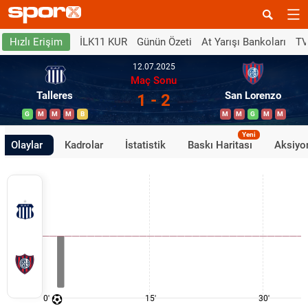
İLK11 KUR
Günün Özeti
At Yarışı Bankoları
TV
Hızlı Erişim
12.07.2025
Maç Sonu
Talleres
San Lorenzo
1 - 2
G
M
M
M
B
M
M
G
M
M
Yeni
Olaylar
Kadrolar
İstatistik
Baskı Haritası
Aksiyon
0'
15'
30'