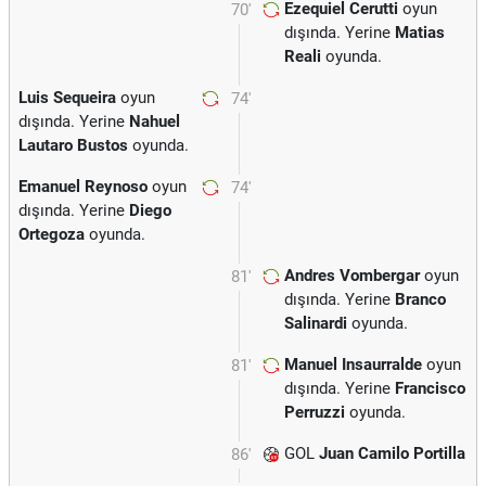
Ezequiel Cerutti
oyun
70'
dışında. Yerine
Matias
Reali
oyunda.
Luis Sequeira
oyun
74'
dışında. Yerine
Nahuel
Lautaro Bustos
oyunda.
Emanuel Reynoso
oyun
74'
dışında. Yerine
Diego
Ortegoza
oyunda.
Andres Vombergar
oyun
81'
dışında. Yerine
Branco
Salinardi
oyunda.
Manuel Insaurralde
oyun
81'
dışında. Yerine
Francisco
Perruzzi
oyunda.
GOL
Juan Camilo Portilla
86'