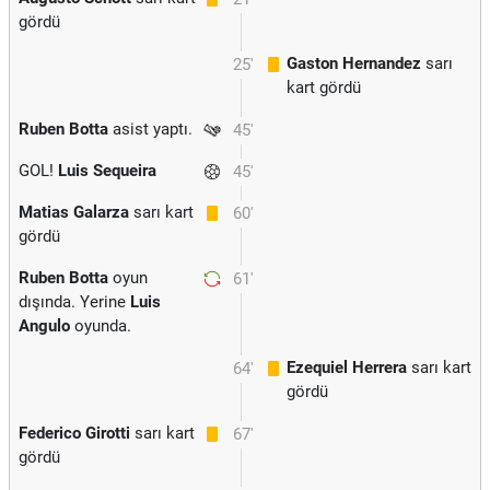
gördü
Gaston Hernandez
sarı
25'
kart gördü
Ruben Botta
asist yaptı.
45'
GOL!
Luis Sequeira
45'
Matias Galarza
sarı kart
60'
gördü
Ruben Botta
oyun
61'
dışında. Yerine
Luis
Angulo
oyunda.
Ezequiel Herrera
sarı kart
64'
gördü
Federico Girotti
sarı kart
67'
gördü