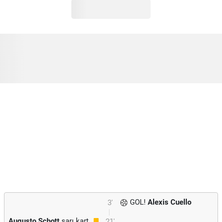
GOL!
Alexis Cuello
3'
Augusto Schott
sarı kart
21'