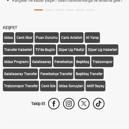
Kargalar ne kadar yaşar? İslam dininde karga ne anlama gelir?
KEŞFET
iddaa
Canlı Skor
Puan Durumu
Canlı Anlatım
At Yarışı
Transfer Haberleri
TV'de Bugün
Süper Lig Fikstür
Süper Lig Haberleri
iddaa Programı
Galatasaray
Fenerbahçe
Beşiktaş
Trabzonspor
Galatasaray Transfer
Fenerbahçe Transfer
Beşiktaş Transfer
Trabzonspor Transfer
Canlı İzle
iddaa Sonuçları
Aktif Sayaç
Takip Et