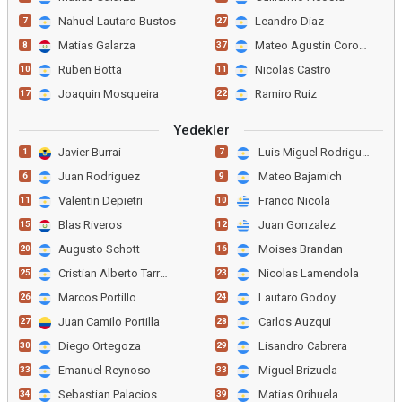
Nahuel Lautaro Bustos
Leandro Diaz
7
27
Matias Galarza
Mateo Agustin Coronel
8
37
Ruben Botta
Nicolas Castro
10
11
Joaquin Mosqueira
Ramiro Ruiz
17
22
Yedekler
Javier Burrai
Luis Miguel Rodriguez
1
7
Juan Rodriguez
Mateo Bajamich
6
9
Valentin Depietri
Franco Nicola
11
10
Blas Riveros
Juan Gonzalez
15
12
Augusto Schott
Moises Brandan
20
16
Cristian Alberto Tarragon
Nicolas Lamendola
25
23
Marcos Portillo
Lautaro Godoy
26
24
Juan Camilo Portilla
Carlos Auzqui
27
28
Diego Ortegoza
Lisandro Cabrera
30
29
Emanuel Reynoso
Miguel Brizuela
33
33
Sebastian Palacios
Matias Orihuela
34
39