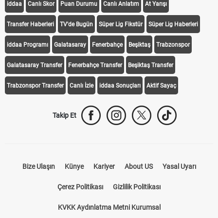
KEŞFET
iddaa
Canlı Skor
Puan Durumu
Canlı Anlatım
At Yarışı
Transfer Haberleri
TV'de Bugün
Süper Lig Fikstür
Süper Lig Haberleri
iddaa Programı
Galatasaray
Fenerbahçe
Beşiktaş
Trabzonspor
Galatasaray Transfer
Fenerbahçe Transfer
Beşiktaş Transfer
Trabzonspor Transfer
Canlı İzle
iddaa Sonuçları
Aktif Sayaç
Takip Et
Bize Ulaşın
Künye
Kariyer
About US
Yasal Uyarı
Çerez Politikası
Gizlilik Politikası