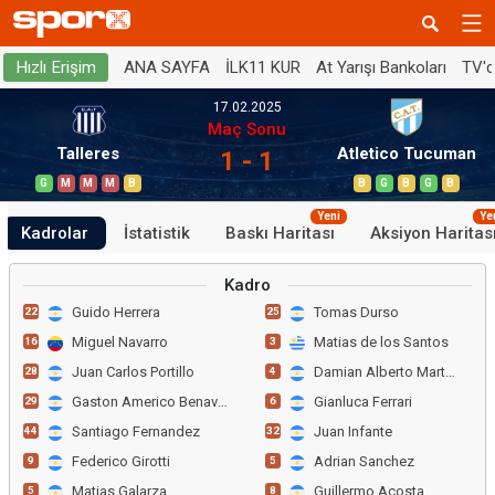
ANA SAYFA
İLK11 KUR
At Yarışı Bankoları
TV'
Hızlı Erişim
17.02.2025
Maç Sonu
Talleres
Atletico Tucuman
1 - 1
G
M
M
M
B
B
G
B
G
B
Yeni
Ye
Kadrolar
İstatistik
Baskı Haritası
Aksiyon Haritas
Kadro
Guido Herrera
Tomas Durso
22
25
Miguel Navarro
Matias de los Santos
16
3
Juan Carlos Portillo
Damian Alberto Martinez
28
4
Gaston Americo Benavidez
Gianluca Ferrari
29
6
Santiago Fernandez
Juan Infante
44
32
Federico Girotti
Adrian Sanchez
9
5
Matias Galarza
Guillermo Acosta
5
8