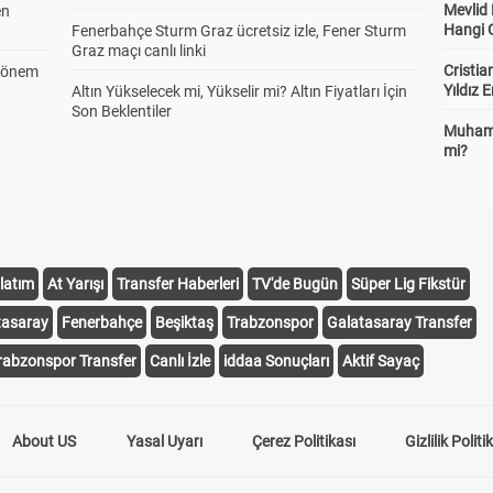
Mevlid
en
Hangi 
Fenerbahçe Sturm Graz ücretsiz izle, Fener Sturm
Graz maçı canlı linki
Cristia
 Dönem
Yıldız 
Altın Yükselecek mi, Yükselir mi? Altın Fiyatları İçin
Son Beklentiler
Muhamm
mi?
latım
At Yarışı
Transfer Haberleri
TV'de Bugün
Süper Lig Fikstür
tasaray
Fenerbahçe
Beşiktaş
Trabzonspor
Galatasaray Transfer
rabzonspor Transfer
Canlı İzle
iddaa Sonuçları
Aktif Sayaç
About US
Yasal Uyarı
Çerez Politikası
Gizlilik Politi