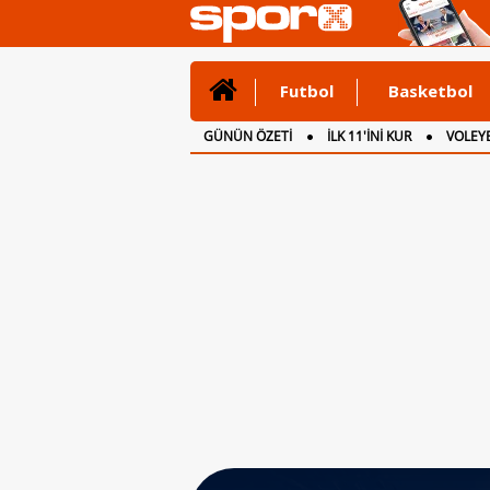
Futbol
Basketbol
GÜNÜN ÖZETİ
İLK 11'İNİ KUR
VOLEYB
CANLI ANLATIM
İNGİLTERE