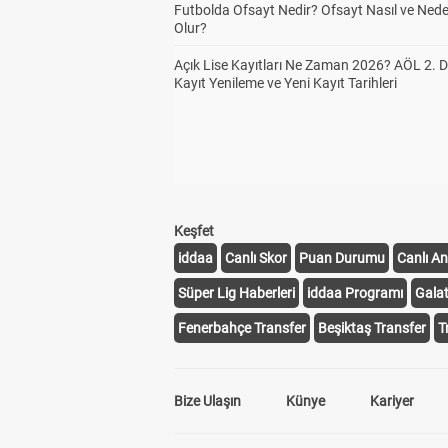
Futbolda Ofsayt Nedir? Ofsayt Nasıl ve Ned
Olur?
Açık Lise Kayıtları Ne Zaman 2026? AÖL 2.
Kayıt Yenileme ve Yeni Kayıt Tarihleri
Keşfet
iddaa
Canlı Skor
Puan Durumu
Canlı An
Süper Lig Haberleri
iddaa Programı
Gala
Fenerbahçe Transfer
Beşiktaş Transfer
T
Bize Ulaşın
Künye
Kariyer