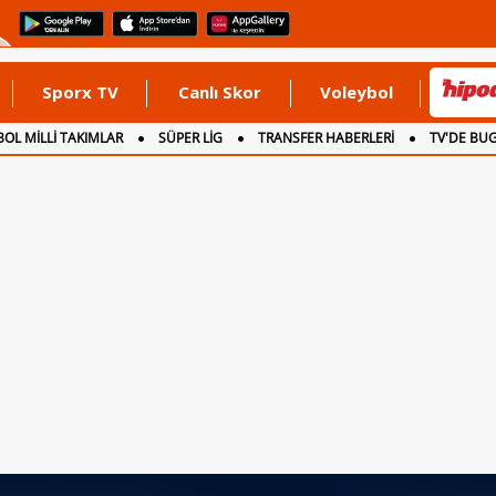
Sporx TV
Canlı Skor
Voleybol
OL MİLLİ TAKIMLAR
SÜPER LİG
TRANSFER HABERLERİ
TV'DE BU