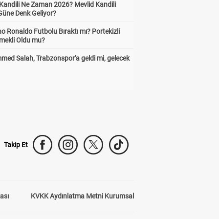
 Kandili Ne Zaman 2026? Mevlid Kandili
Güne Denk Geliyor?
no Ronaldo Futbolu Bıraktı mı? Portekizli
Emekli Oldu mu?
ed Salah, Trabzonspor'a geldi mi, gelecek
Takip Et
kası
KVKK Aydınlatma Metni Kurumsal