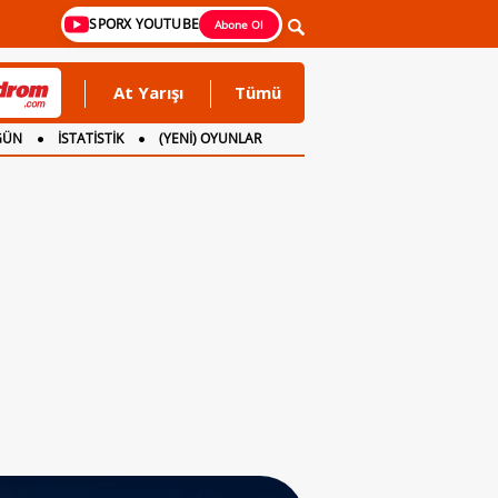
SPORX YOUTUBE
Abone Ol
At Yarışı
Tümü
GÜN
İSTATİSTİK
(YENİ) OYUNLAR