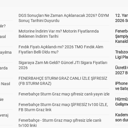
DGS Sonuçları Ne Zaman Açıklanacak 2026? ÖSYM
12. Yar
Sonuç Tarihini Duyurdu
2026 S
lır?
Motorine İndirim Var mı? Motorin Fiyatlarında
Fenerb
Beklenen İndirim Tarihi
Şampiy
asıl
Kanald
Fındık Fiyatı Açıklandı mı? 2026 TMO Fındık Alım
Fiyatları Belli Oldu mu?
Trabzo
Sayılma
Ligi Pla
Sigaraya Zam Mı Geldi? Güncel JTI Sigara Fiyatları
2026
Ücretl
larda
2027 B
FENERBAHÇE STURM GRAZ CANLI İZLE ŞİFRESİZ
(FB STURM GRAZ)
iPhone
 Nasıl
ve Satı
Fenerbahçe Sturm Graz maçı şifresiz canlı yayın izle
Hürmüz
Ne
Gelişm
Fenerbahçe Sturm Graz maçı ŞİFRESİZ tv100 İZLE,
FB Sturm Graz link
Kademel
veraj
son dur
Fenerbahçe - Sturm Graz maçı şifresiz izle canlı
tv100 linki