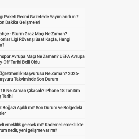
gı Paketi Resmî Gazete'de Yayımlandı mı?
on Dakika Gelişmeleri
ahçe - Sturm Graz Maçı Ne Zaman?
onlar Ligi Rövanşı Saat Kaçta, Hangi
a?
nspor Avrupa Maçı Ne Zaman? UEFA Avrupa
y-Off Tarihi Belli Oldu
i Öğretmenlik Başvurusu Ne Zaman? 2026-
aşvuru Takviminde Son Durum
 18 Ne Zaman Çıkacak? iPhone 18 Tanıtım
ş Tarihi
 Boğazı Açıldı mı? Son Durum ve Bölgedeki
eler
i emeklilik gelecek mi? Kademeli emeklilikte
um nedir, yeni gelişme var mı?