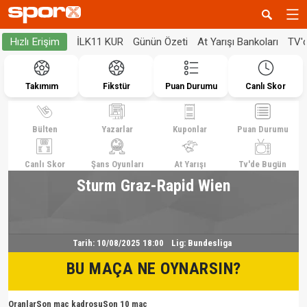
İLK11 KUR
Günün Özeti
At Yarışı Bankoları
TV'
Hızlı Erişim
Takımım
Fikstür
Puan Durumu
Canlı Skor
Bülten
Yazarlar
Kuponlar
Puan Durumu
Canlı Skor
Şans Oyunları
At Yarışı
Tv'de Bugün
Sturm Graz-Rapid Wien
Tarih:
10/08/2025 18:00
Lig:
Bundesliga
BU MAÇA NE OYNARSIN?
Oranlar
Son maç kadrosu
Son 10 maç