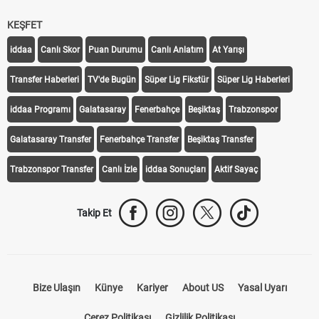
KEŞFET
iddaa
Canlı Skor
Puan Durumu
Canlı Anlatım
At Yarışı
Transfer Haberleri
TV'de Bugün
Süper Lig Fikstür
Süper Lig Haberleri
iddaa Programı
Galatasaray
Fenerbahçe
Beşiktaş
Trabzonspor
Galatasaray Transfer
Fenerbahçe Transfer
Beşiktaş Transfer
Trabzonspor Transfer
Canlı İzle
iddaa Sonuçları
Aktif Sayaç
Takip Et
Bize Ulaşın
Künye
Kariyer
About US
Yasal Uyarı
Çerez Politikası
Gizlilik Politikası