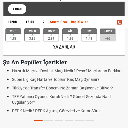
Tümü
10/08
18:00
2
Sturm Graz - Rapid Wien
MS 1
MS 0
MS 2
Alt
Üst
Tümü
1.88
3.15
2.89
1.92
1.48
+65
YAZARLAR
Şu An Popüler İçerikler
Hazırlık Maçı ve Dostluk Maçı Nedir? Resmî Maçlardan Farkları
Süper Lig Kaç Hafta ve Toplam Kaç Maç Oynanır?
Türkiye'de Transfer Dönemi Ne Zaman Başlıyor ve Bitiyor?
TFF Yabancı Oyuncu Kuralı Nedir? Güncel Sezonda Nasıl
Uygulanıyor?
PFDK Nedir? PFDK Açılımı, Görevleri ve Karar Süreci