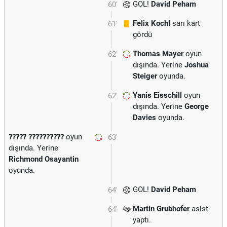
GOL!
David Peham
60'
Felix Kochl
sarı kart
61'
gördü
Thomas Mayer
oyun
62'
dışında. Yerine
Joshua
Steiger
oyunda.
Yanis Eisschill
oyun
62'
dışında. Yerine
George
Davies
oyunda.
????? ??????????
oyun
63'
dışında. Yerine
Richmond Osayantin
oyunda.
GOL!
David Peham
64'
Martin Grubhofer
asist
64'
yaptı.