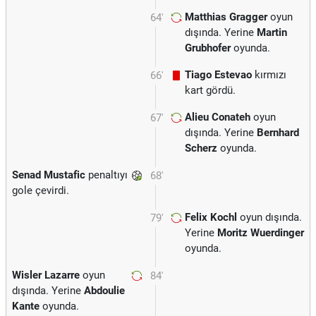
Matthias Gragger
oyun
64'
dışında. Yerine
Martin
Grubhofer
oyunda.
Tiago Estevao
kırmızı
66'
kart gördü.
Alieu Conateh
oyun
67'
dışında. Yerine
Bernhard
Scherz
oyunda.
Senad Mustafic
penaltıyı
68'
gole çevirdi.
Felix Kochl
oyun dışında.
79'
Yerine
Moritz Wuerdinger
oyunda.
Wisler Lazarre
oyun
84'
dışında. Yerine
Abdoulie
Kante
oyunda.