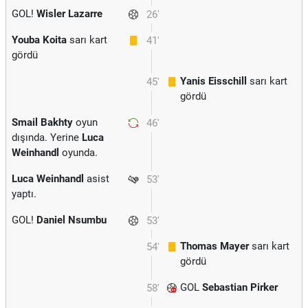
GOL!
Wisler Lazarre
26'
Youba Koita
sarı kart
41'
gördü
Yanis Eisschill
sarı kart
45'
gördü
Smail Bakhty
oyun
46'
dışında. Yerine
Luca
Weinhandl
oyunda.
Luca Weinhandl
asist
53'
yaptı.
GOL!
Daniel Nsumbu
53'
Thomas Mayer
sarı kart
54'
gördü
GOL
Sebastian Pirker
58'