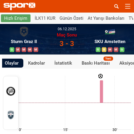
İLK11 KUR
Günün Özeti
At Yarışı Bankoları
TV
Hızlı Erişim
06.12.2025
Maç Sonu
Sturm Graz II
SKU Amstetten
3 - 3
G
M
M
M
M
G
B
M
M
G
Yeni
Olaylar
Kadrolar
İstatistik
Baskı Haritası
Aksiyon
0'
15'
30'