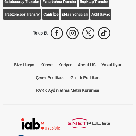
Trabzonspor Transfer
Canlı İzle
iddaa Sonuçları
Aktif Sayaç
Takip Et
Bize Ulaşın
Künye
Kariyer
About US
Yasal Uyarı
Çerez Politikası
Gizlilik Politikası
KVKK Aydınlatma Metni Kurumsal