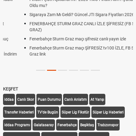
Oldu mu?
Sigaraya Zam Mı Geldi? Güncel JTI Sigara Fiyatları 2026
FENERBAHÇE STURM GRAZ CANLI İZLE ŞİFRESİZ (FB STURM
GRAZ)
Fenerbahçe Sturm Graz maçı şifresiz canlı yayın izle
Fenerbahçe Sturm Graz maçı ŞİFRESİZ tv100 İZLE, FB Sturm
Graz link
KEŞFET
iddaa
Canlı Skor
Puan Durumu
Canlı Anlatım
At Yarışı
Transfer Haberleri
TV'de Bugün
Süper Lig Fikstür
Süper Lig Haberleri
iddaa Programı
Galatasaray
Fenerbahçe
Beşiktaş
Trabzonspor
Galatasaray Transfer
Fenerbahçe Transfer
Beşiktaş Transfer