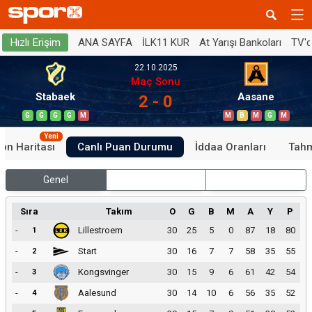
ANA SAYFA
İLK11 KUR
At Yarışı Bankoları
TV'
Hızlı Erişim
22.10.2025
Maç Sonu
Stabaek
Aasane
2 - 0
G
G
G
G
M
M
B
M
G
M
Yeni
on Haritası
Canlı Puan Durumu
İddaa Oranları
Tahm
Genel
İç Saha
Dış Saha
Sıra
Takım
O
G
B
M
A
Y
P
-
Lillestroem
30
25
5
0
87
18
80
1
-
Start
30
16
7
7
58
35
55
2
-
Kongsvinger
30
15
9
6
61
42
54
3
-
Aalesund
30
14
10
6
56
35
52
4