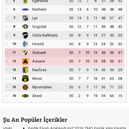
-
Egersund
30
15
7
8
51
38
52
5
-
Ranheim
30
14
6
10
48
48
48
6
-
Lyn
30
14
5
11
48
37
47
7
-
Sogndal
30
12
7
11
49
48
43
8
-
Odds Ballklubb
30
8
9
13
37
50
33
9
-
Hoedd
30
8
9
13
34
52
33
10
-
Stabaek
30
7
10
13
45
53
31
11
-
Aasane
30
7
10
13
38
53
31
12
-
Raufoss
30
7
9
14
43
56
29
13
-
Moss
30
7
7
16
41
65
28
14
-
Mjoendalen
30
6
7
17
36
71
25
15
-
Skeid
30
2
9
19
35
66
15
16
Şu An Popüler İçerikler
Fındık Fiyatı Açıklandı mı? 2026 TMO Fındık Alım Fiyatları Belli