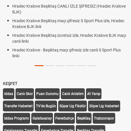
Hradec Kralove Beşiktaş CANLI İZLE ŞİFRESİZ (Hradec Kralove
BJK)
Hradec Kralove Beşiktaş maçı şifresiz S Sport Plus izle, Hradec
Kralove BJK link
Hradec Kralove Beşiktaş ücretsiz izle, Hradec Kralove BJK maçı
canlı linki
Hradec Kralove - Beşiktaş maçı şifresiz izle canlı S Sport Plus
linki
KEŞFET
iddaa
Canlı Skor
Puan Durumu
Canlı Anlatım
At Yarışı
Transfer Haberleri
TV'de Bugün
Süper Lig Fikstür
Süper Lig Haberleri
iddaa Programı
Galatasaray
Fenerbahçe
Beşiktaş
Trabzonspor
Galatasaray Transfer
Fenerbahçe Transfer
Beşiktaş Transfer