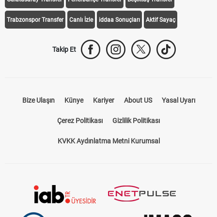
Trabzonspor Transfer
Canlı İzle
iddaa Sonuçları
Aktif Sayaç
Takip Et
Bize Ulaşın
Künye
Kariyer
About US
Yasal Uyarı
Çerez Politikası
Gizlilik Politikası
KVKK Aydınlatma Metni Kurumsal