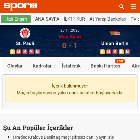
ANA SAYFA
İLK11 KUR
At Yarışı Bankoları
TV'
Hızlı Erişim
23.11.2025
Maç Sonu
St. Pauli
Union Berlin
0 - 1
B
M
M
M
M
B
M
M
B
M
Yeni
Olaylar
Kadrolar
İstatistik
Baskı Haritası
Aks
İçerik bulunmuyor
Maçın başlamasına yakın canlı anlatım başlayacaktır.
Şu An Popüler İçerikler
Hradec Kralove Beşiktaş maçı şifresiz canlı yayın izle