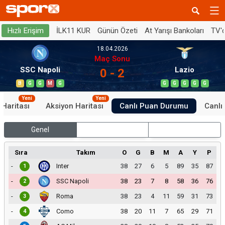
İLK11 KUR
Günün Özeti
At Yarışı Bankoları
TV'
Hızlı Erişim
18.04.2026
Maç Sonu
SSC Napoli
Lazio
0 - 2
B
G
G
M
G
G
G
G
G
G
Yeni
Yeni
 Haritası
Aksiyon Haritası
Canlı Puan Durumu
Canlı 
Genel
İç Saha
Dış Saha
Sıra
Takım
O
G
B
M
A
Y
P
-
Inter
38
27
6
5
89
35
87
1
-
SSC Napoli
38
23
7
8
58
36
76
2
-
Roma
38
23
4
11
59
31
73
3
-
Como
38
20
11
7
65
29
71
4