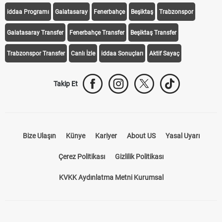
iddaa Programı
Galatasaray
Fenerbahçe
Beşiktaş
Trabzonspor
Galatasaray Transfer
Fenerbahçe Transfer
Beşiktaş Transfer
Trabzonspor Transfer
Canlı İzle
iddaa Sonuçları
Aktif Sayaç
Takip Et
Bize Ulaşın
Künye
Kariyer
About US
Yasal Uyarı
Çerez Politikası
Gizlilik Politikası
KVKK Aydınlatma Metni Kurumsal