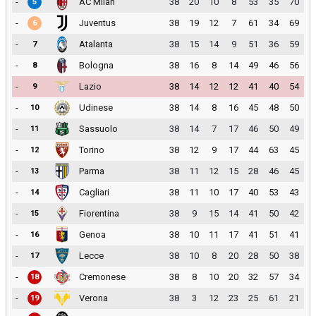
-
AC Milan
38
20
10
8
53
35
70
5
-
Juventus
38
19
12
7
61
34
69
6
-
Atalanta
38
15
14
9
51
36
59
7
-
Bologna
38
16
8
14
49
46
56
8
-
Lazio
38
14
12
12
41
40
54
9
-
Udinese
38
14
8
16
45
48
50
10
-
Sassuolo
38
14
7
17
46
50
49
11
-
Torino
38
12
9
17
44
63
45
12
-
Parma
38
11
12
15
28
46
45
13
-
Cagliari
38
11
10
17
40
53
43
14
-
Fiorentina
38
9
15
14
41
50
42
15
-
Genoa
38
10
11
17
41
51
41
16
-
Lecce
38
10
8
20
28
50
38
17
-
Cremonese
38
8
10
20
32
57
34
18
-
Verona
38
3
12
23
25
61
21
19