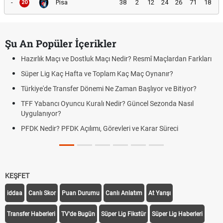
-
Pisa
38
2
12
24
26
71
18
20
Şu An Popüler İçerikler
Hazırlık Maçı ve Dostluk Maçı Nedir? Resmî Maçlardan Farkları
Süper Lig Kaç Hafta ve Toplam Kaç Maç Oynanır?
Türkiye'de Transfer Dönemi Ne Zaman Başlıyor ve Bitiyor?
TFF Yabancı Oyuncu Kuralı Nedir? Güncel Sezonda Nasıl
Uygulanıyor?
PFDK Nedir? PFDK Açılımı, Görevleri ve Karar Süreci
KEŞFET
iddaa
Canlı Skor
Puan Durumu
Canlı Anlatım
At Yarışı
Transfer Haberleri
TV'de Bugün
Süper Lig Fikstür
Süper Lig Haberleri