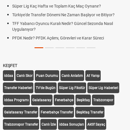
Süper Lig Kaç Hafta ve Toplam Kaç Maç Oynanır?
Türkiye'de Transfer Dönemi Ne Zaman Başlıyor ve Bitiyor?
TFF Yabancı Oyuncu Kuralı Nedir? Güncel Sezonda Nasıl
Uygulanıyor?
PFDK Nedir? PFDK Açılımı, Görevleri ve Karar Süreci
KEŞFET
iddaa
Canlı Skor
Puan Durumu
Canlı Anlatım
At Yarışı
Transfer Haberleri
TV'de Bugün
Süper Lig Fikstür
Süper Lig Haberleri
iddaa Programı
Galatasaray
Fenerbahçe
Beşiktaş
Trabzonspor
Galatasaray Transfer
Fenerbahçe Transfer
Beşiktaş Transfer
Trabzonspor Transfer
Canlı İzle
iddaa Sonuçları
Aktif Sayaç