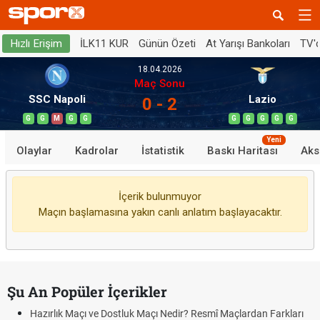
İLK11 KUR
Günün Özeti
At Yarışı Bankoları
TV'
Hızlı Erişim
18.04.2026
Maç Sonu
SSC Napoli
Lazio
0 - 2
G
G
M
G
G
G
G
G
G
G
Yeni
Olaylar
Kadrolar
İstatistik
Baskı Haritası
Aks
İçerik bulunmuyor
Maçın başlamasına yakın canlı anlatım başlayacaktır.
Şu An Popüler İçerikler
Hazırlık Maçı ve Dostluk Maçı Nedir? Resmî Maçlardan Farkları