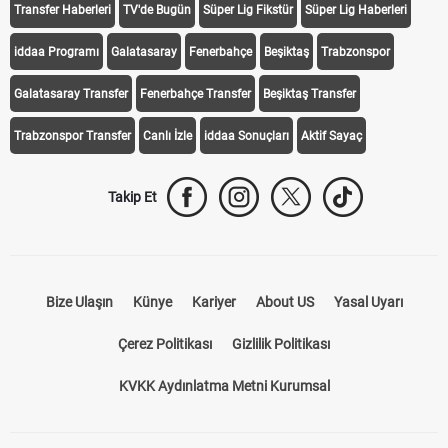
Transfer Haberleri
TV'de Bugün
Süper Lig Fikstür
Süper Lig Haberleri
iddaa Programı
Galatasaray
Fenerbahçe
Beşiktaş
Trabzonspor
Galatasaray Transfer
Fenerbahçe Transfer
Beşiktaş Transfer
Trabzonspor Transfer
Canlı İzle
iddaa Sonuçları
Aktif Sayaç
Takip Et
Bize Ulaşın
Künye
Kariyer
About US
Yasal Uyarı
Çerez Politikası
Gizlilik Politikası
KVKK Aydınlatma Metni Kurumsal