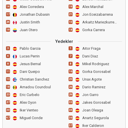
Alex Corredera
Alex Marchal
14
19
Jonathan Dubasin
Jon Eceizabarrena
17
21
Justin Smith
Arkaitz Mariezkurrena
24
10
Juan Otero
Gorka Carrera
19
18
Yedekler
Pablo Garcia
Aitor Fraga
3
1
Lucas Perrin
Dani Diaz
4
7
Jesus Bernal
Mikel Rodriguez
8
8
Dani Queipo
Gorka Gorosabel
11
16
Christian Sanchez
Unax Agote
13
23
Amadou Coundoul
Dario Ramirez
18
26
Eric Curbelo
Jon Garro
23
29
Alex Oyon
Jakes Gorosabel
27
33
Iker Venteo
Joan Oleaga
30
34
Miguel Conde
Anartz Segurola
47
36
Iker Calderon
37