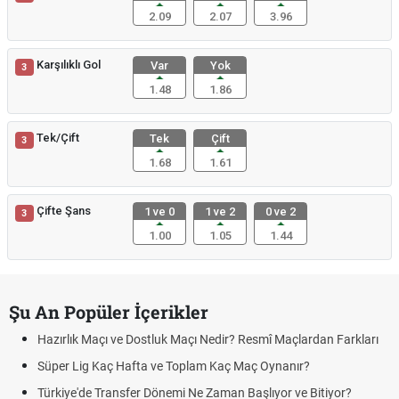
2.09
2.07
3.96
Karşılıklı Gol
Var
Yok
3
1.48
1.86
Tek/Çift
Tek
Çift
3
1.68
1.61
Çifte Şans
1 ve 0
1 ve 2
0 ve 2
3
1.00
1.05
1.44
Şu An Popüler İçerikler
zırlık Maçı ve Dostluk Maçı Nedir? Resmî Maçlardan Farkları
Puan
üper Lig Kaç Hafta ve Toplam Kaç Maç Oynanır?
Skor
rkiye'de Transfer Dönemi Ne Zaman Başlıyor ve Bitiyor?
Futbo