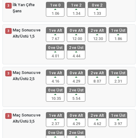
İlk Yarı Çifte
1 ve 0
1 ve 2
0 ve 2
3
Şans
1.06
1.34
1.33
Maç Sonucu ve
1 ve Alt
0 ve Alt
2 ve Alt
1 ve Üst
3
Altı/Üstü 1,5
7.67
12.00
12.30
1.86
0 ve Üst
2 ve Üst
4.01
4.44
Maç Sonucu ve
1 ve Alt
0 ve Alt
2 ve Alt
1 ve Üst
3
Altı/Üstü 2,5
4.16
4.29
8.07
2.31
0 ve Üst
2 ve Üst
10.35
5.54
Maç Sonucu ve
1 ve Alt
0 ve Alt
2 ve Alt
1 ve Üst
3
Altı/Üstü 3,5
2.37
4.29
4.62
3.97
0 ve Üst
2 ve Üst