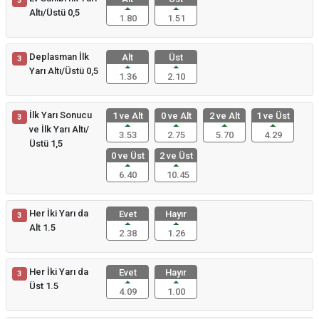
3
Altı/Üstü 0,5
1.80
1.51
Deplasman İlk
Alt
Üst
3
Yarı Altı/Üstü 0,5
1.36
2.10
İlk Yarı Sonucu
1 ve Alt
0 ve Alt
2 ve Alt
1 ve Üst
3
ve İlk Yarı Altı/
3.53
2.75
5.70
4.29
Üstü 1,5
0 ve Üst
2 ve Üst
6.40
10.45
Her İki Yarı da
Evet
Hayır
3
Alt 1.5
2.38
1.26
Her İki Yarı da
Evet
Hayır
3
Üst 1.5
4.09
1.00