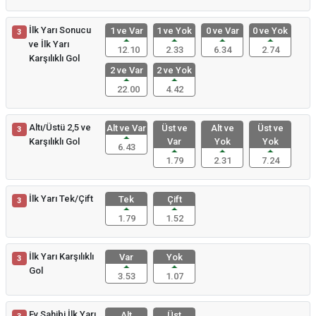
İlk Yarı Sonucu
1 ve Var
1 ve Yok
0 ve Var
0 ve Yok
3
ve İlk Yarı
12.10
2.33
6.34
2.74
Karşılıklı Gol
2 ve Var
2 ve Yok
22.00
4.42
Altı/Üstü 2,5 ve
Alt ve Var
Üst ve
Alt ve
Üst ve
3
Karşılıklı Gol
Var
Yok
Yok
6.43
1.79
2.31
7.24
İlk Yarı Tek/Çift
Tek
Çift
3
1.79
1.52
İlk Yarı Karşılıklı
Var
Yok
3
Gol
3.53
1.07
Ev Sahibi İlk Yarı
Alt
Üst