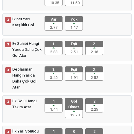
10.35
11.50
İkinci Yarı
Var
Yok
3
Karşılıklı Gol
2.77
1.17
Ev Sahibi Hangi
1.
Eşit
2.
3
Yarıda Daha Çok
2.83
2.51
2.16
Gol Atar
Deplasman
1.
Eşit
2.
3
Hangi Yarıda
3.40
1.91
2.52
Daha Çok Gol
Atar
İlk Golü Hangi
1
Gol
2
3
Takım Atar
Olmaz
1.44
2.25
12.70
İlk Yarı Sonucu
1
0
2
3