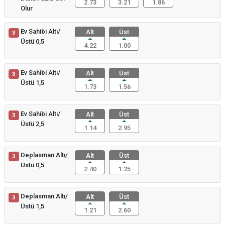
2.73
3.21
1.86
Olur
Ev Sahibi Altı/
Alt
Üst
3
Üstü 0,5
4.22
1.00
Ev Sahibi Altı/
Alt
Üst
3
Üstü 1,5
1.73
1.56
Ev Sahibi Altı/
Alt
Üst
3
Üstü 2,5
1.14
2.95
Deplasman Altı/
Alt
Üst
3
Üstü 0,5
2.40
1.25
Deplasman Altı/
Alt
Üst
3
Üstü 1,5
1.21
2.60