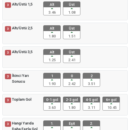
Altı/Üstü 1,5
Alt
Üst
3
3.46
1.08
Altı/Üstü 2,5
Alt
Üst
3
1.80
1.51
Altı/Üstü 3,5
Alt
Üst
3
1.25
2.41
İkinci Yarı
1
0
2
3
Sonucu
1.93
2.42
3.51
Toplam Gol
0-1 gol
2-3 gol
4-5 gol
6+ gol
3
3.63
1.80
3.11
10.45
Hangi Yarıda
1.
Eşit
2.
3
Daha Fazla Gol