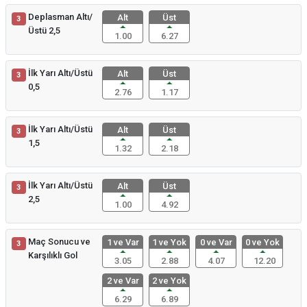
Deplasman Altı/
Alt
Üst
3
Üstü 2,5
1.00
6.27
İlk Yarı Altı/Üstü
Alt
Üst
3
0,5
2.76
1.17
İlk Yarı Altı/Üstü
Alt
Üst
3
1,5
1.32
2.18
İlk Yarı Altı/Üstü
Alt
Üst
3
2,5
1.00
4.92
Maç Sonucu ve
1 ve Var
1 ve Yok
0 ve Var
0 ve Yok
3
Karşılıklı Gol
3.05
2.88
4.07
12.20
2 ve Var
2 ve Yok
6.29
6.89