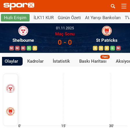
İLK11 KUR
Günün Özeti
At Yarışı Bankoları
TV
Hızlı Erişim
01.11.2025
Maç Sonu
Shelbourne
St Patricks
0 - 0
M
M
M
G
B
B
B
B
G
M
Yeni
Olaylar
Kadrolar
İstatistik
Baskı Haritası
Aksiyon
0'
15'
30'