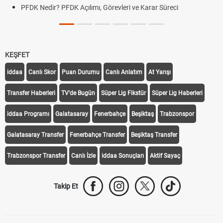
PFDK Nedir? PFDK Açılımı, Görevleri ve Karar Süreci
KEŞFET
iddaa
Canlı Skor
Puan Durumu
Canlı Anlatım
At Yarışı
Transfer Haberleri
TV'de Bugün
Süper Lig Fikstür
Süper Lig Haberleri
iddaa Programı
Galatasaray
Fenerbahçe
Beşiktaş
Trabzonspor
Galatasaray Transfer
Fenerbahçe Transfer
Beşiktaş Transfer
Trabzonspor Transfer
Canlı İzle
iddaa Sonuçları
Aktif Sayaç
Takip Et