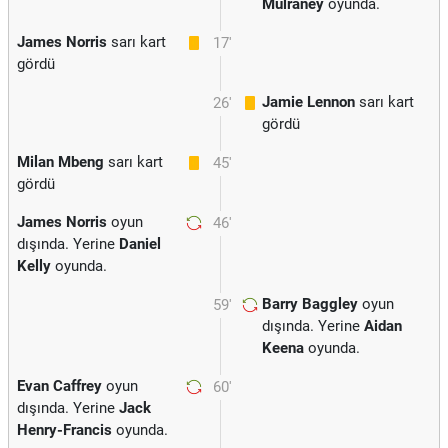
Mulraney
oyunda.
James Norris
sarı kart
17'
gördü
Jamie Lennon
sarı kart
26'
gördü
Milan Mbeng
sarı kart
45'
gördü
James Norris
oyun
46'
dışında. Yerine
Daniel
Kelly
oyunda.
Barry Baggley
oyun
59'
dışında. Yerine
Aidan
Keena
oyunda.
Evan Caffrey
oyun
60'
dışında. Yerine
Jack
Henry-Francis
oyunda.