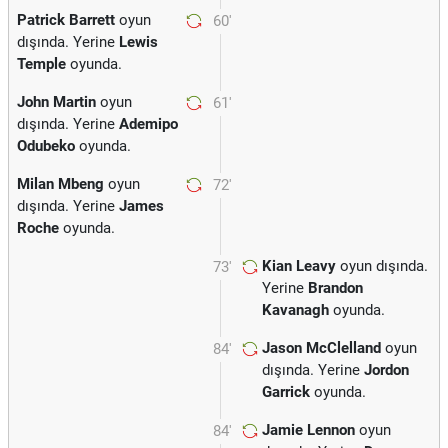
Patrick Barrett
oyun
60'
dışında. Yerine
Lewis
Temple
oyunda.
John Martin
oyun
61'
dışında. Yerine
Ademipo
Odubeko
oyunda.
Milan Mbeng
oyun
72'
dışında. Yerine
James
Roche
oyunda.
Kian Leavy
oyun dışında.
73'
Yerine
Brandon
Kavanagh
oyunda.
Jason McClelland
oyun
84'
dışında. Yerine
Jordon
Garrick
oyunda.
Jamie Lennon
oyun
84'