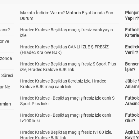
Mazota İndirim Var mı? Motorin Fiyatlarında Son
Plonjon
Durum
Yapılır
anır?
Hradec Kralove Beşiktaş maçı şifresiz canlı yayın
Futbold
izle
Kriterle
or ve
Hradec Kralove Beşiktaş CANLI İZLE ŞİFRESİZ
Endire
(Hradec Kralove BJK)
Verilir?
ezonda
Hradec Kralove Beşiktaş maçı şifresiz S Sport Plus
Bonserv
izle, Hradec Kralove BJK link
İşler?
 Süreci
Hradec Kralove Beşiktaş ücretsiz izle, Hradec
Jübile
Kralove BJK maçı canlı linki
Anlama
ar Ne
Hradec Kralove - Beşiktaş maçı şifresiz izle canlı S
Futbold
Sport Plus linki
Arasınd
amları
Hradec Kralove - Beşiktaş maçı şifresiz izle canlı
Futbol
tv100 linki
Olur?
Hradec Kralove Beşiktaş maçı şifresiz tv100 izle,
Açık L
Hradec Kralove BJK link
Kayıt Y