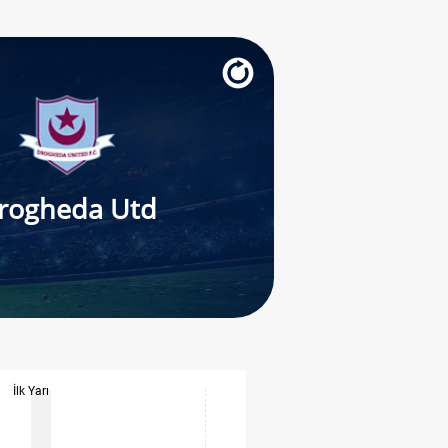
rogheda Utd
İlk Yarı