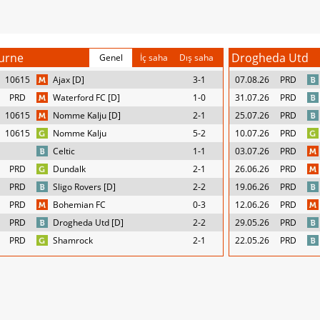
urne
Drogheda Utd
Genel
İç saha
Dış saha
10615
Ajax [D]
3-1
07.08.26
PRD
PRD
Waterford FC [D]
1-0
31.07.26
PRD
10615
Nomme Kalju [D]
2-1
25.07.26
PRD
10615
Nomme Kalju
5-2
10.07.26
PRD
Celtic
1-1
03.07.26
PRD
PRD
Dundalk
2-1
26.06.26
PRD
PRD
Sligo Rovers [D]
2-2
19.06.26
PRD
PRD
Bohemian FC
0-3
12.06.26
PRD
PRD
Drogheda Utd [D]
2-2
29.05.26
PRD
PRD
Shamrock
2-1
22.05.26
PRD