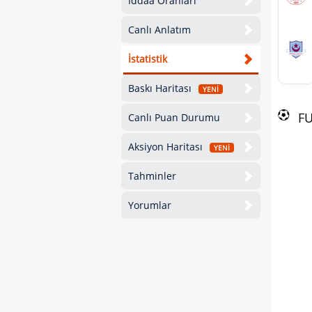
İddaa Oranları
Canlı Anlatım
İstatistik
Baskı Haritası
YENİ
F
Canlı Puan Durumu
Aksiyon Haritası
YENİ
Tahminler
Yorumlar