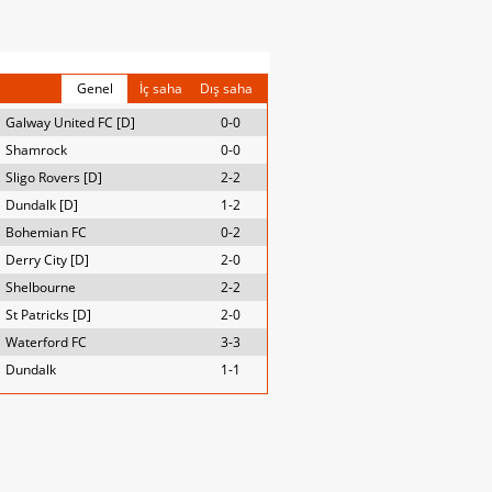
Genel
İç saha
Dış saha
Galway United FC [D]
0-0
Shamrock
0-0
Sligo Rovers [D]
2-2
Dundalk [D]
1-2
Bohemian FC
0-2
Derry City [D]
2-0
Shelbourne
2-2
St Patricks [D]
2-0
Waterford FC
3-3
Dundalk
1-1