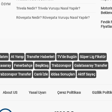
? ÖSYM
Trivela Nedir? Trivela Vuruşu Nasıl Yapılır?
Motorin
Beklene
Röveşata Nedir? Röveşata Vuruşu Nasıl Yapılır?
Fındık 
Fiyatla
latım
At Yarışı
Transfer Haberleri
TV'de Bugün
Süper Lig Fikstür
tasaray
Fenerbahçe
Beşiktaş
Trabzonspor
Galatasaray Transfer
rabzonspor Transfer
Canlı İzle
iddaa Sonuçları
Aktif Sayaç
About US
Yasal Uyarı
Çerez Politikası
Gizlilik Politi