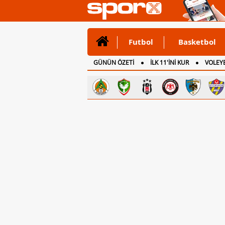
Futbol
Basketbol
GÜNÜN ÖZETİ
İLK 11'İNİ KUR
VOLEYB
CANLI ANLATIM
İNGİLTERE