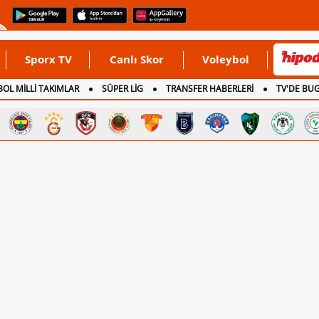
Sporx TV
Canlı Skor
Voleybol
OL MİLLİ TAKIMLAR
SÜPER LİG
TRANSFER HABERLERİ
TV'DE BU