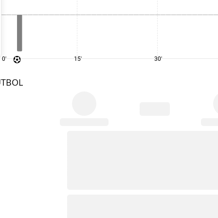
0'
15'
30'
UTBOL