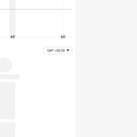
45'
60'
75'
GMT +00:00