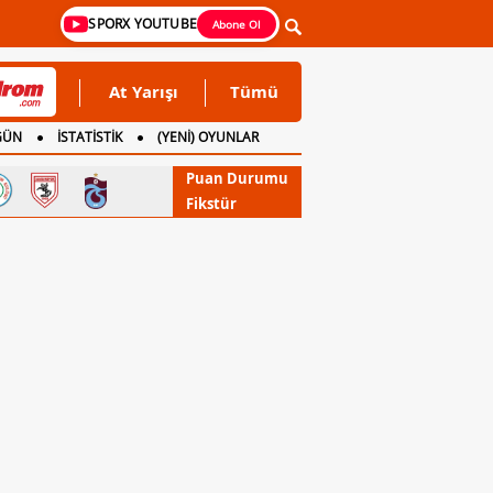
SPORX YOUTUBE
Abone Ol
At Yarışı
Tümü
GÜN
İSTATİSTİK
(YENİ) OYUNLAR
Puan Durumu
Fikstür