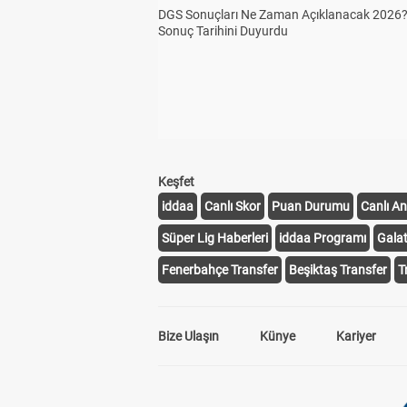
DGS Sonuçları Ne Zaman Açıklanacak 2026
Sonuç Tarihini Duyurdu
Keşfet
iddaa
Canlı Skor
Puan Durumu
Canlı An
Süper Lig Haberleri
iddaa Programı
Gala
Fenerbahçe Transfer
Beşiktaş Transfer
T
Bize Ulaşın
Künye
Kariyer