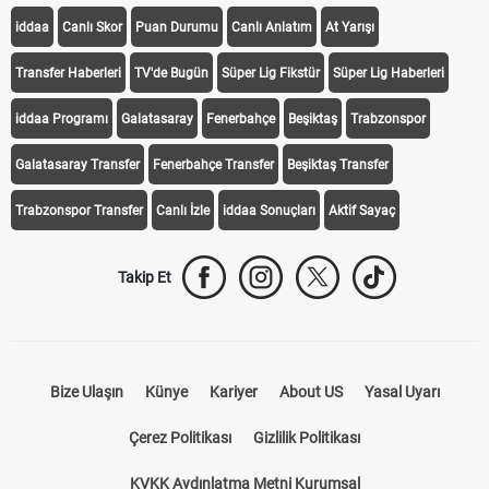
iddaa
Canlı Skor
Puan Durumu
Canlı Anlatım
At Yarışı
Transfer Haberleri
TV'de Bugün
Süper Lig Fikstür
Süper Lig Haberleri
iddaa Programı
Galatasaray
Fenerbahçe
Beşiktaş
Trabzonspor
Galatasaray Transfer
Fenerbahçe Transfer
Beşiktaş Transfer
Trabzonspor Transfer
Canlı İzle
iddaa Sonuçları
Aktif Sayaç
Takip Et
Bize Ulaşın
Künye
Kariyer
About US
Yasal Uyarı
Çerez Politikası
Gizlilik Politikası
KVKK Aydınlatma Metni Kurumsal