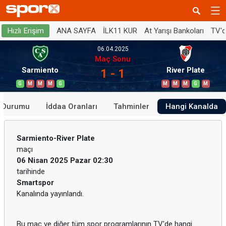
ANA SAYFA
İLK11 KUR
At Yarışı Bankoları
TV'
Hızlı Erişim
06.04.2025
Maç Sonu
Sarmiento
River Plate
1 - 1
G
M
M
M
G
M
M
M
G
M
n Durumu
İddaa Oranları
Tahminler
Hangi Kanalda
Sarmiento-River Plate
maçı
06 Nisan 2025 Pazar 02:30
tarihinde
Smartspor
Kanalında yayınlandı.
Bu maç ve diğer tüm spor programlarının TV'de hangi