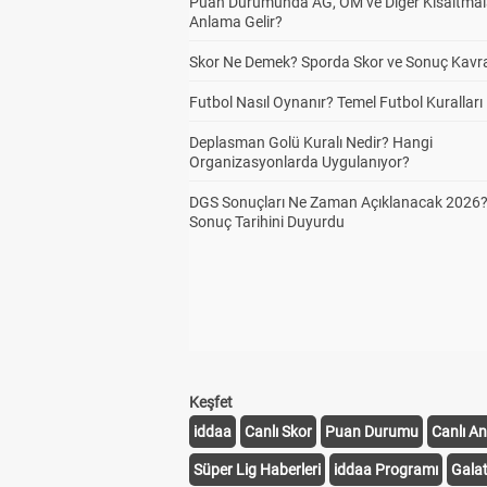
Puan Durumunda AG, OM ve Diğer Kısaltmal
Anlama Gelir?
Skor Ne Demek? Sporda Skor ve Sonuç Kavr
Futbol Nasıl Oynanır? Temel Futbol Kuralları
Deplasman Golü Kuralı Nedir? Hangi
Organizasyonlarda Uygulanıyor?
DGS Sonuçları Ne Zaman Açıklanacak 2026
Sonuç Tarihini Duyurdu
Keşfet
iddaa
Canlı Skor
Puan Durumu
Canlı An
Süper Lig Haberleri
iddaa Programı
Gala