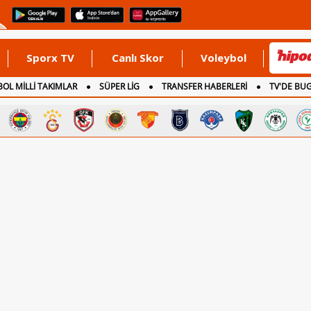
Sporx TV
Canlı Skor
Voleybol
OL MİLLİ TAKIMLAR
SÜPER LİG
TRANSFER HABERLERİ
TV'DE BU