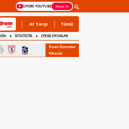
SPORX YOUTUBE
Abone Ol
At Yarışı
Tümü
GÜN
İSTATİSTİK
(YENİ) OYUNLAR
Puan Durumu
Fikstür