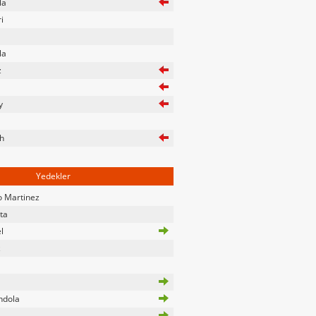
la
i
la
z
y
h
Yedekler
 Martinez
ta
l
z
ndola