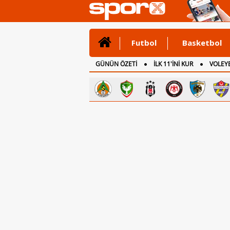
Futbol
Basketbol
GÜNÜN ÖZETİ
İLK 11'İNİ KUR
VOLEYB
CANLI ANLATIM
İNGİLTERE