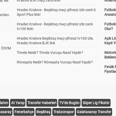
Kralove BJK maçı canlı linki
Anlama
ar Ne
Hradec Kralove - Beşiktaş maçı şifresiz izle canlı S
Futbold
Sport Plus linki
Arasınd
amları
Hradec Kralove - Beşiktaş maçı şifresiz izle canlı
Futbol
tv100 linki
Olur?
Hradec Kralove Beşiktaş maçı şifresiz tv100 izle,
Açık L
Hradec Kralove BJK link
Kayıt Y
? ÖSYM
Trivela Nedir? Trivela Vuruşu Nasıl Yapılır?
Motorin
Beklene
Röveşata Nedir? Röveşata Vuruşu Nasıl Yapılır?
Fındık 
Fiyatla
latım
At Yarışı
Transfer Haberleri
TV'de Bugün
Süper Lig Fikstür
tasaray
Fenerbahçe
Beşiktaş
Trabzonspor
Galatasaray Transfer