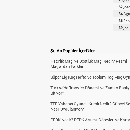
32
Jose
34
Agus
36
San
39
Joel
Şu An Popüler İçerikler
Hazırlık Maçı ve Dostluk Maçı Nedir? Resmî
Maçlardan Farkları
Süper Lig Kaç Hafta ve Toplam Kaç Maç Oyn
Türkiye'de Transfer Dönemi Ne Zaman Başlıy
Bitiyor?
TFF Yabancı Oyuncu Kuralı Nedir? Güncel S
Nasıl Uygulanıyor?
PFDK Nedir? PFDK Açılımı, Görevleri ve Karar