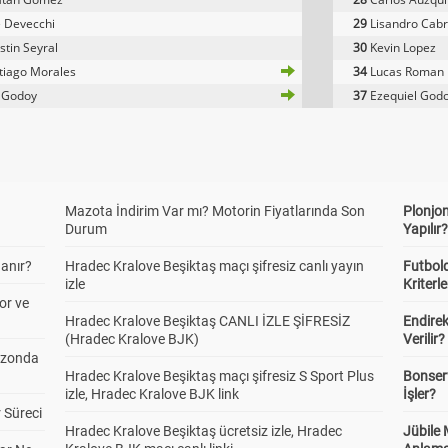
 Devecchi
29
Lisandro Cab
tin Seyral
30
Kevin Lopez
tiago Morales
34
Lucas Roman
 Godoy
37
Ezequiel God
Mazota İndirim Var mı? Motorin Fiyatlarında Son
Plonjon
Durum
Yapılır
anır?
Hradec Kralove Beşiktaş maçı şifresiz canlı yayın
Futbold
izle
Kriterle
or ve
Hradec Kralove Beşiktaş CANLI İZLE ŞİFRESİZ
Endire
(Hradec Kralove BJK)
Verilir?
ezonda
Hradec Kralove Beşiktaş maçı şifresiz S Sport Plus
Bonserv
izle, Hradec Kralove BJK link
İşler?
 Süreci
Hradec Kralove Beşiktaş ücretsiz izle, Hradec
Jübile