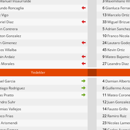
Manuel Insaurralde
3
Maximiliano Vil
undo Roncaglia
6
Gianluca Ferrar
 Vigo
13
Marcelo Ortiz
iel Diaz
33
Miguel Brizue
an Contrera
5
Adrian Sanche
ton Gonzalez
10
Franco Nicola
an Gimenez
24
Lautaro Godo
os Villalba
45
Kevin Ortiz
in Ardaiz
9
Mateo Bajamic
 Morales
27
Leandro Diaz
Yedekler
el Garcia
4
Damian Alberto
iago Rodriguez
8
Guillermo Acos
s Pratto
11
Mateo Corone
ndro Suhr
12
Juan Gonzale
mias Vallejos
14
Fausto Grillo
co Frias
22
Ramiro Ruiz
 Arismendi
23
Nicolas Lame
atan Gomez
28
Carlos Auzqui