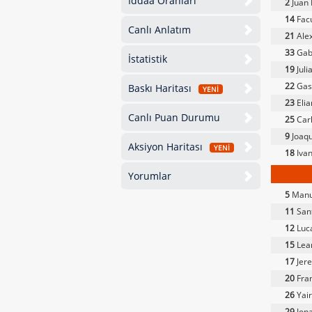
İddaa Oranları
2
Juan 
14
Fac
Canlı Anlatım
21
Alex
33
Gabr
İstatistik
19
Juli
22
Gas
Baskı Haritası
YENİ
23
Eli
Canlı Puan Durumu
25
Carl
9
Joaqu
Aksiyon Haritası
YENİ
18
Ivan
Yorumlar
5
Manu
11
Sant
12
Luca
15
Lea
17
Jere
20
Fran
26
Yair
29
Jon