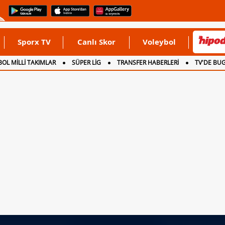
Sporx TV
Canlı Skor
Voleybol
OL MİLLİ TAKIMLAR
SÜPER LİG
TRANSFER HABERLERİ
TV'DE BU