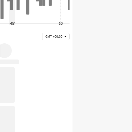
45'
60'
75'
GMT +00:00