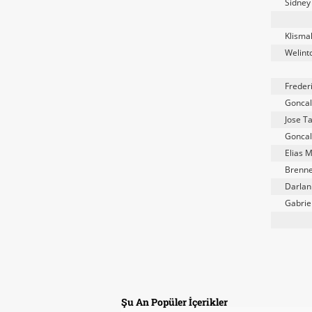
Sidney
Klisma
Welint
Freder
Goncal
Jose T
Goncal
Elias 
Brenn
Darla
Gabriel
Şu An Popüler İçerikler