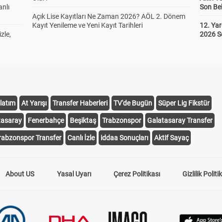
anlı
Son Bek
Açık Lise Kayıtları Ne Zaman 2026? AÖL 2. Dönem
Kayıt Yenileme ve Yeni Kayıt Tarihleri
12. Yar
zle,
2026 S
latım
At Yarışı
Transfer Haberleri
TV'de Bugün
Süper Lig Fikstür
tasaray
Fenerbahçe
Beşiktaş
Trabzonspor
Galatasaray Transfer
rabzonspor Transfer
Canlı İzle
iddaa Sonuçları
Aktif Sayaç
About US
Yasal Uyarı
Çerez Politikası
Gizlilik Politi