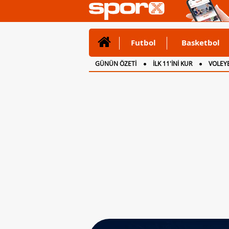
Futbol
Basketbol
GÜNÜN ÖZETİ
İLK 11'İNİ KUR
VOLEYB
CANLI ANLATIM
İNGİLTERE