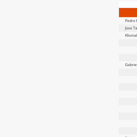
Pedro 
Jose T
Klisma
Gabriel