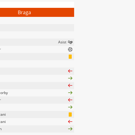
Braga
r
Gorby
r
zani
zani
h