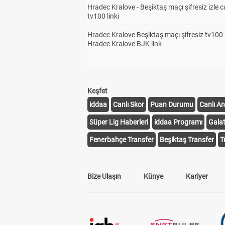
Hradec Kralove - Beşiktaş maçı şifresiz izle c
tv100 linki
Hradec Kralove Beşiktaş maçı şifresiz tv100 i
Hradec Kralove BJK link
Keşfet
iddaa
Canlı Skor
Puan Durumu
Canlı An
Süper Lig Haberleri
iddaa Programı
Gala
Fenerbahçe Transfer
Beşiktaş Transfer
T
Bize Ulaşın
Künye
Kariyer