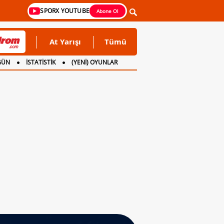
SPORX YOUTUBE
Abone Ol
At Yarışı
Tümü
GÜN
İSTATİSTİK
(YENİ) OYUNLAR