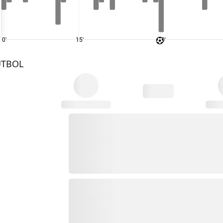
0'
15'
30'
UTBOL