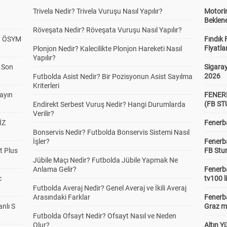
Trivela Nedir? Trivela Vuruşu Nasıl Yapılır?
Motorin
Beklene
Röveşata Nedir? Röveşata Vuruşu Nasıl Yapılır?
? ÖSYM
Fındık 
Fiyatla
Plonjon Nedir? Kalecilikte Plonjon Hareketi Nasıl
Yapılır?
a Son
Sigaray
2026
Futbolda Asist Nedir? Bir Pozisyonun Asist Sayılma
Kriterleri
yayın
FENER
(FB S
Endirekt Serbest Vuruş Nedir? Hangi Durumlarda
Verilir?
İZ
Fenerba
Bonservis Nedir? Futbolda Bonservis Sistemi Nasıl
İşler?
Fenerb
t Plus
FB Stu
Jübile Maçı Nedir? Futbolda Jübile Yapmak Ne
Anlama Gelir?
Fenerba
c
tv100 l
Futbolda Averaj Nedir? Genel Averaj ve İkili Averaj
Arasındaki Farklar
Fenerba
anlı S
Graz ma
Futbolda Ofsayt Nedir? Ofsayt Nasıl ve Neden
Olur?
Altın Y