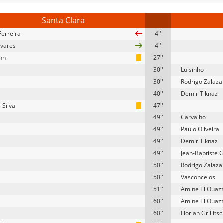
Santa Clara
Ferreira
4''
avares
4''
hn
27''
30''
Luisinho
30''
Rodrigo Zalaza
40''
Demir Tiknaz
 Silva
47''
49''
Carvalho
49''
Paulo Oliveira
49''
Demir Tiknaz
49''
Jean-Baptiste 
50''
Rodrigo Zalaza
50''
Vasconcelos
51''
Amine El Ouaz
60''
Amine El Ouaz
60''
Florian Grillitsc