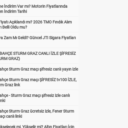
e İndirim Var mı? Motorin Fiyatlarında
n İndirim Tarihi
Fiyatı Açıklandı mı? 2026 TMO Fındık Alım
rı Belli Oldu mu?
a Zam Mı Geldi? Güncel JTI Sigara Fiyatları
BAHÇE STURM GRAZ CANLI İZLE ŞİFRESİZ
TURM GRAZ)
hçe Sturm Graz maçı şifresiz canlı yayın izle
ahçe Sturm Graz maçı ŞİFRESİZ tv100 İZLE,
rm Graz link
hçe - Sturm Graz maçı şifresiz izle canlı
inki
hçe Sturm Graz ücretsiz izle, Fener Sturm
çı canlı linki
ükselecek mi, Yükselir mi? Altın Fiyatları İçin