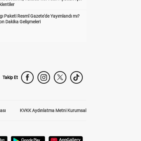
lentiler
gı Paketi Resmî Gazete'de Yayımlandı mı?
on Dakika Gelişmeleri
Takip Et
kası
KVKK Aydınlatma Metni Kurumsal