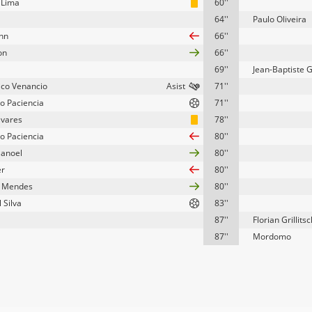
 Lima
60''
64''
Paulo Oliveira
hn
66''
on
66''
69''
Jean-Baptiste 
ico Venancio
71''
o Paciencia
71''
avares
78''
o Paciencia
80''
Manoel
80''
er
80''
n Mendes
80''
 Silva
83''
87''
Florian Grillitsc
87''
Mordomo